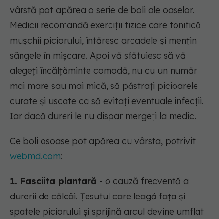
vârstă pot apărea o serie de boli ale oaselor.
Medicii recomandă exerciții fizice care tonifică
mușchii piciorului, întăresc arcadele și mențin
sângele în mișcare. Apoi vă sfătuiesc să vă
alegeți încălțăminte comodă, nu cu un număr
mai mare sau mai mică, să păstrați picioarele
curate și uscate ca să evitați eventuale infecții.
Iar dacă dureri le nu dispar mergeți la medic.
Ce boli osoase pot apărea cu vârsta, potrivit
webmd.com
:
1. Fasciita plantară
- o cauză frecventă a
durerii de călcâi. Țesutul care leagă fața și
spatele piciorului și sprijină arcul devine umflat