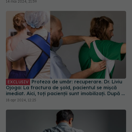
14 mai 2024, 21:59
Proteza de umăr: recuperare. Dr. Liviu
EXCLUSIV
Ojoga: La fractura de șold, pacientul se mișcă
imediat. Aici, toți pacienții sunt imobilizați. După 4
- 6 săptămâni încep recuperarea
18 apr 2024, 12:25