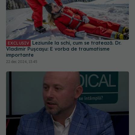
Leziunile la schi, cum se tratează. Dr.
EXCLUSIV
Vladimir Pușcașu: E vorba de traumatisme
importante
22 dec 2024, 13:45