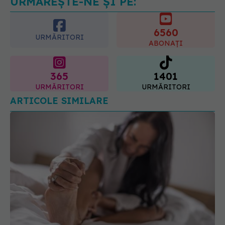
URMĂREȘTE-NE ȘI PE:
6560
URMĂRITORI
ABONAȚI
365
1401
URMĂRITORI
URMĂRITORI
ARTICOLE SIMILARE