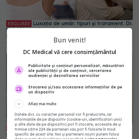
Luxația de umăr: tipuri și tratament. Dr.
EXCLUSIV
Liviu Ojoga: Acum 20 de ani era regulă - prima
luxație egal imobilizare 3 săptămâni. Acum, prima
Bun venit!
luxație egal operație
04 apr 2024, 14:57
DC Medical vă cere consimțământul
Publicitate și conținut personalizat, măsurători
ale publicității și de conținut, cercetarea
audienței și dezvoltarea serviciilor
Stocarea și/sau accesarea informațiilor de pe
un dispozitiv
Aflați mai multe
Datele dvs. cu caracter personal vor fi prelucrate, iar
informațiile de pe dispozitiv (cookie-uri, identificatori unici
și alte date de pe dispozitiv) pot fi stocate, accesate de și
Ce trebuie să faci dacă ți-ai luxat
EXCLUSIV
trimise către 224 de parteneri sau pot fi folosite în mod
piciorul. Dr. Vladimir Pușcașu: Măsuri
specific de acest site. Noi și partenerii noștri putem folosi