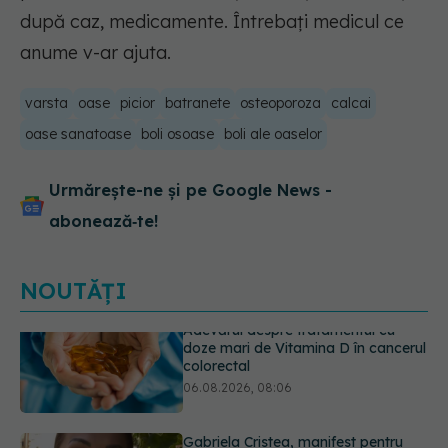
după caz, medicamente. Întrebați medicul ce
anume v-ar ajuta.
varsta
oase
picior
batranete
osteoporoza
calcai
oase sanatoase
boli osoase
boli ale oaselor
Urmărește-ne și pe Google News -
abonează‑te!
NOUTĂȚI
Gabriela Cristea, manifest pentru
respect și acceptare: Corpul
fiecăruia spune o poveste
05.08.2026, 21:23