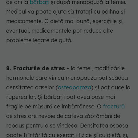
de ani la
bărbați
și după menopauză la femei.
Medicul vă poate ajuta să tratați cu odihnă și
medicamente. O dietă mai bună, exercițiile și,
eventual, medicamentele pot reduce alte
probleme legate de gută.
8. Fracturile de stres
– la femei, modificările
hormonale care vin cu menopauza pot scădea
densitatea oaselor (
osteoporoza
) și pot duce la
ruperea lor. Și bărbații pot avea oase mai
fragile pe măsură ce îmbătrânesc. O
fractură
de stres are nevoie de câteva săptămâni de
repaus pentru a se vindeca. Densitatea osoasă
poate fi întărită cu exerciții fizice și cu dietă, și,