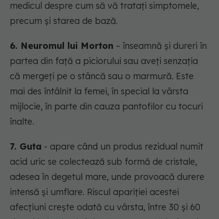
medicul despre cum să vă tratați simptomele,
precum și starea de bază.
6. Neuromul lui Morton
– înseamnă și dureri în
partea din față a piciorului sau aveți senzația
că mergeți pe o stâncă sau o marmură. Este
mai des întâlnit la femei, în special la vârsta
mijlocie, în parte din cauza pantofilor cu tocuri
înalte.
7. Guta
- apare când un produs rezidual numit
acid uric se colectează sub formă de cristale,
adesea în degetul mare, unde provoacă durere
intensă și umflare. Riscul apariției acestei
afecțiuni crește odată cu vârsta, între 30 și 60