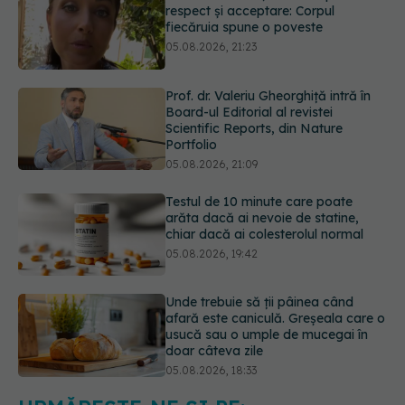
Prof. dr. Valeriu Gheorghiță intră în
Board-ul Editorial al revistei
Scientific Reports, din Nature
Portfolio
05.08.2026, 21:09
Testul de 10 minute care poate
arăta dacă ai nevoie de statine,
chiar dacă ai colesterolul normal
05.08.2026, 19:42
Unde trebuie să ții pâinea când
afară este caniculă. Greșeala care o
usucă sau o umple de mucegai în
doar câteva zile
05.08.2026, 18:33
Adevărul despre tratamentul cu
doze mari de Vitamina D în cancerul
colorectal
06.08.2026, 08:06