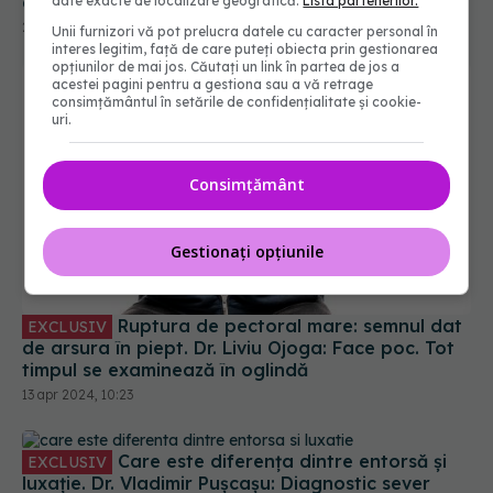
antiinflamatorii
date exacte de localizare geografică.
Lista partenerilor.
26 dec 2024, 09:30
Unii furnizori vă pot prelucra datele cu caracter personal în
interes legitim, față de care puteți obiecta prin gestionarea
opțiunilor de mai jos. Căutați un link în partea de jos a
acestei pagini pentru a gestiona sau a vă retrage
consimțământul în setările de confidențialitate și cookie-
uri.
Consimțământ
Gestionați opțiunile
Ruptura de pectoral mare: semnul dat
EXCLUSIV
de arsura în piept. Dr. Liviu Ojoga: Face poc. Tot
timpul se examinează în oglindă
13 apr 2024, 10:23
Care este diferența dintre entorsă și
EXCLUSIV
luxație. Dr. Vladimir Pușcașu: Diagnostic sever