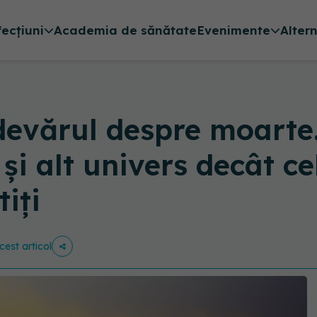
fecțiuni
Academia de sănătate
Evenimente
Alter
devărul despre moarte
 și alt univers decât 
tiți
cest articol