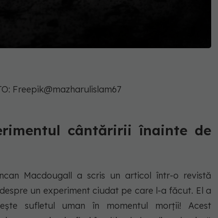
OTO: Freepik@mazharulislam67
rimentul cântăririi înainte de
ncan Macdougall a scris un articol într-o revistă
despre un experiment ciudat pe care l-a făcut. El a
ește sufletul uman în momentul morții! Acest