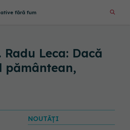
native fără fum
. Radu Leca: Dacă
cel pământean,
NOUTĂȚI