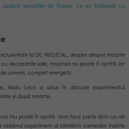
pact asupra senzației de foame. Ce se întâmplă cu
te
 exclusivitate la DC MEDICAL, despre despre moarte
 cu declarațiile sale, moartea nu poate fi oprită, iar
p de univers, complet energetic.
e, Radu Leca a adus în discuție experimentul
nainte și după moarte.
ul: Nu poate fi oprită. Vom face parte dintr-un alt
ă celebrul experiment al cântăririi oamenilor înainte