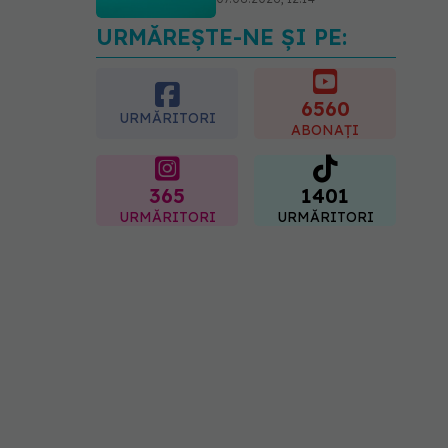
URMĂREȘTE-NE ȘI PE:
PNRR: 174 de milioane de
lei pentru sănătate într-o
singură săptămână. Ce
spitale primesc bani
6560
URMĂRITORI
07.08.2026, 16:41
ABONAȚI
365
1401
URMĂRITORI
URMĂRITORI