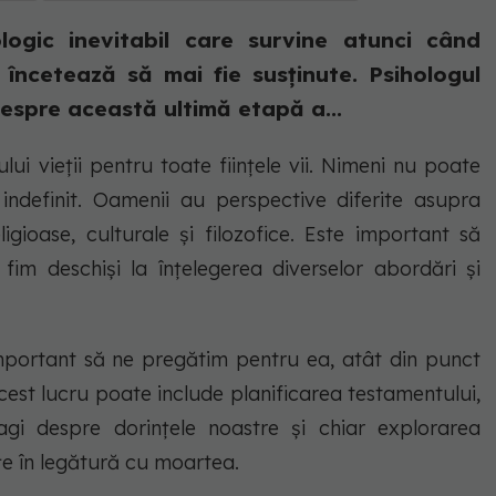
ogic inevitabil care survine atunci când
i încetează să mai fie susținute. Psihologul
spre această ultimă etapă a...
ui vieții pentru toate ființele vii. Nimeni nu poate
ndefinit. Oamenii au perspective diferite asupra
ligioase, culturale și filozofice. Este important să
fim deschiși la înțelegerea diverselor abordări și
important să ne pregătim pentru ea, atât din punct
cest lucru poate include planificarea testamentului,
dragi despre dorințele noastre și chiar explorarea
țe în legătură cu moartea.