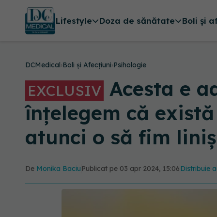
Lifestyle
Doza de sănătate
Boli și a
DCMedical
›
Boli și Afecțiuni
›
Psihologie
Acesta e a
EXCLUSIV
înțelegem că există
atunci o să fim liniș
De
Monika Baciu
Publicat pe 03 apr 2024, 15:06
Distribuie a