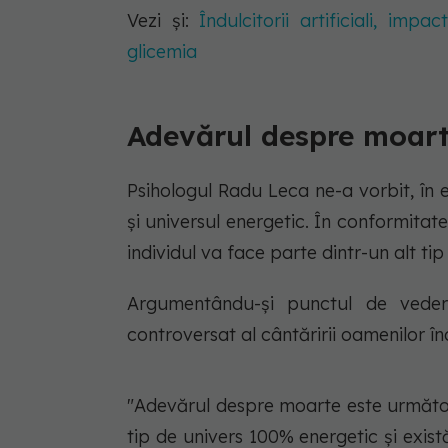
Vezi și:
Îndulcitorii artificiali, im
glicemia
Adevărul despre moar
Psihologul Radu Leca ne-a vorbit, în
și universul energetic. În conformitate
individul va face parte dintr-un alt ti
Argumentându-și punctul de veder
controversat al cântăririi oamenilor î
"Adevărul despre moarte este următor
tip de univers 100% energetic și exist