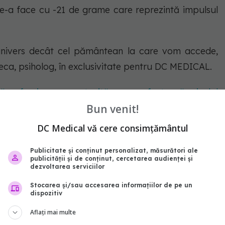
-a face cu -21 de grame care reprezintă impulsul
 univers decât cel pământean la care vom accede,
 Leca, psiholog, în exclusivitate pentru DC MEDICAL.
ală, afecțiunea moștenită care afectează nivelul
oare. Cum știi că ai moștenit colesterolul ridicat
Bun venit!
DC Medical vă cere consimțământul
Publicitate și conținut personalizat, măsurători ale
publicității și de conținut, cercetarea audienței și
dezvoltarea serviciilor
Stocarea și/sau accesarea informațiilor de pe un
dispozitiv
Aflați mai multe