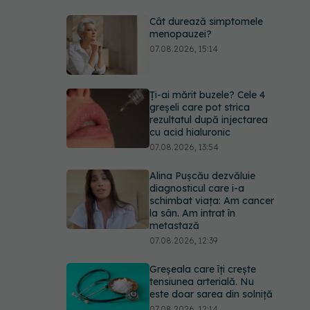
Cât durează simptomele
menopauzei?
07.08.2026, 15:14
Ți-ai mărit buzele? Cele 4
greșeli care pot strica
rezultatul după injectarea
cu acid hialuronic
07.08.2026, 13:54
Alina Pușcău dezvăluie
diagnosticul care i-a
schimbat viața: Am cancer
la sân. Am intrat în
metastază
07.08.2026, 12:39
Greșeala care îți crește
tensiunea arterială. Nu
este doar sarea din solniță
07.08.2026, 12:14