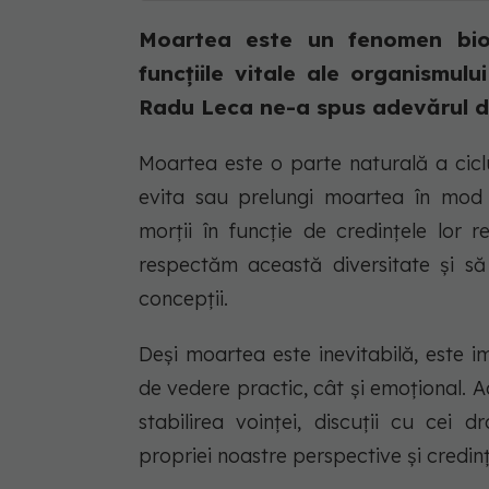
Moartea este un fenomen biol
funcțiile vitale ale organismulu
Radu Leca ne-a spus adevărul de
Moartea este o parte naturală a ciclul
evita sau prelungi moartea în mod i
morții în funcție de credințele lor re
respectăm această diversitate și să 
concepții.
Deși moartea este inevitabilă, este 
de vedere practic, cât și emoțional. A
stabilirea voinței, discuții cu cei 
propriei noastre perspective și credin