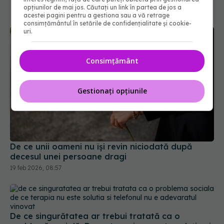
opțiunilor de mai jos. Căutați un link în partea de jos a
acestei pagini pentru a gestiona sau a vă retrage
consimțământul în setările de confidențialitate și cookie-
uri.
Consimțământ
Gestionați opțiunile
De ce unii oameni nu își revin niciodată după
decesul unei persoane dragi
19 feb 2026, 08:57
De ce singurătatea ar trebui tratată ca o
problemă socială. De ce terapia nu este soluția și
telefonul nu e adevăratul vinovat
09 mai 2025, 19:53