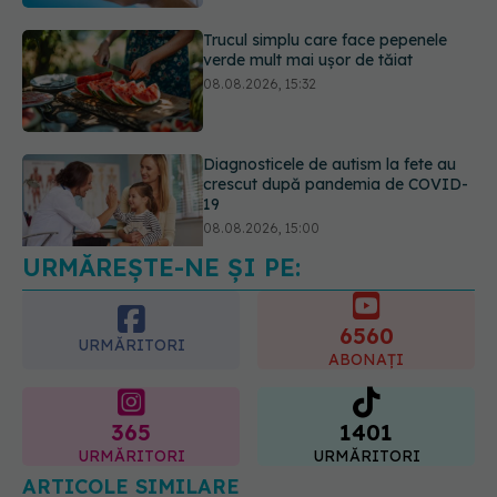
Diagnosticele de autism la fete au
crescut după pandemia de COVID-
19
08.08.2026, 15:00
URMĂREȘTE-NE ȘI PE:
Microplasticele pot traversa bariera
placentară și modifica hormonii
08.08.2026, 18:00
6560
URMĂRITORI
ABONAȚI
365
1401
URMĂRITORI
URMĂRITORI
ARTICOLE SIMILARE