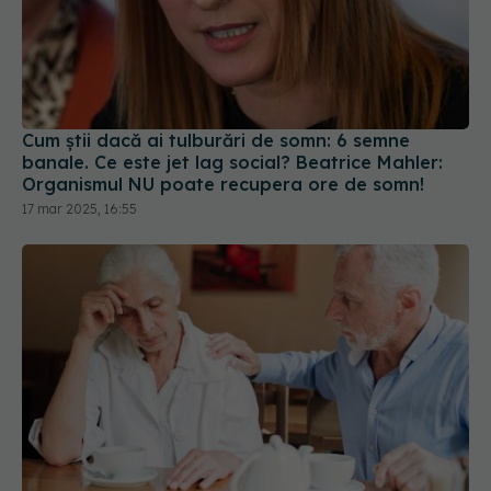
Cum știi dacă ai tulburări de somn: 6 semne
banale. Ce este jet lag social? Beatrice Mahler:
Organismul NU poate recupera ore de somn!
17 mar 2025, 16:55
Depresia apărută după 50 de ani, semnal de
alarmă. Poate anunța boala Parkinson sau
demența
19 ian 2026, 12:14