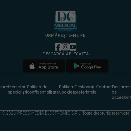
URMĂREȘTE-NE PE:
DESCARCĂ APLICAȚIA
spre
Medici și
Politica de
Politica
Gestionați
Contact
Declarați
specialiști
confidențialitate
Cookies
preferințele
de
accesibili
© 2026 PRESS MEDIA ELECTRONIC S.R.L. Toate drepturile rezervate