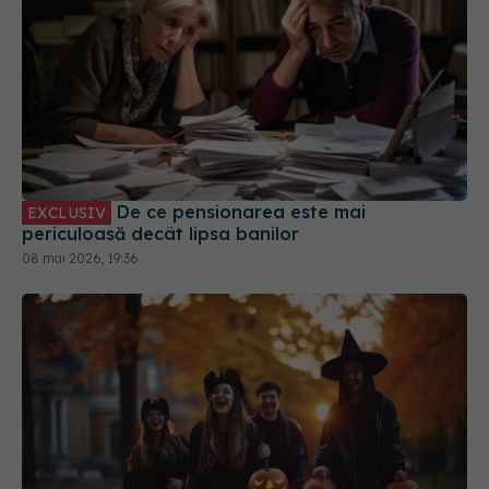
De ce pensionarea este mai
EXCLUSIV
periculoasă decât lipsa banilor
08 mai 2026, 19:36
Motivul incredibil pentru care adulții și
EXCLUSIV
copiii adoră să se teamă de Halloween