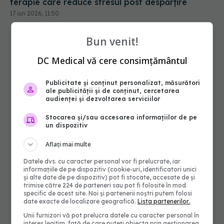
Bun venit!
DC Medical vă cere consimțământul
Publicitate și conținut personalizat, măsurători
ale publicității și de conținut, cercetarea
audienței și dezvoltarea serviciilor
Stocarea și/sau accesarea informațiilor de pe
un dispozitiv
Aflați mai multe
Datele dvs. cu caracter personal vor fi prelucrate, iar
informațiile de pe dispozitiv (cookie-uri, identificatori unici
și alte date de pe dispozitiv) pot fi stocate, accesate de și
trimise către 224 de parteneri sau pot fi folosite în mod
specific de acest site. Noi și partenerii noștri putem folosi
date exacte de localizare geografică.
Lista partenerilor.
Unii furnizori vă pot prelucra datele cu caracter personal în
interes legitim, față de care puteți obiecta prin gestionarea