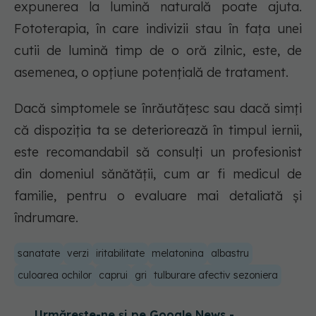
expunerea la lumină naturală poate ajuta.
Fototerapia, în care indivizii stau în fața unei
cutii de lumină timp de o oră zilnic, este, de
asemenea, o opțiune potențială de tratament.
Dacă simptomele se înrăutățesc sau dacă simți
că dispoziția ta se deteriorează în timpul iernii,
este recomandabil să consulți un profesionist
din domeniul sănătății, cum ar fi medicul de
familie, pentru o evaluare mai detaliată și
îndrumare.
sanatate
verzi
iritabilitate
melatonina
albastru
culoarea ochilor
caprui
gri
tulburare afectiv sezoniera
Urmărește-ne și pe Google News -