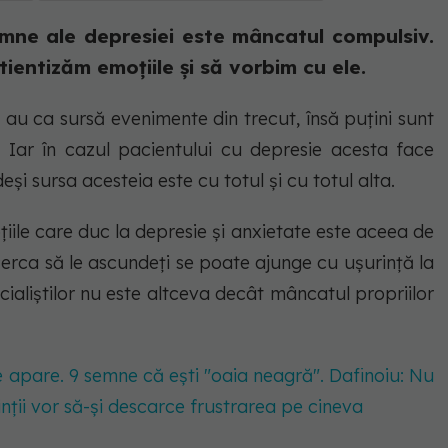
mne ale depresiei este mâncatul compulsiv.
ientizăm emoțiile și să vorbim cu ele.
i au ca sursă evenimente din trecut, însă puțini sunt
. Iar în cazul pacientului cu depresie acesta face
eși sursa acesteia este cu totul și cu totul alta.
ile care duc la depresie și anxietate este aceea de
cerca să le ascundeți se poate ajunge cu ușurință la
ialiștilor nu este altceva decât mâncatul propriilor
ce apare. 9 semne că ești "oaia neagră". Dafinoiu: Nu
rinții vor să-și descarce frustrarea pe cineva