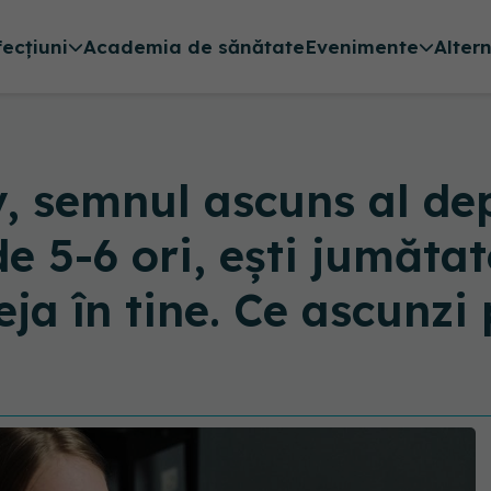
fecțiuni
Academia de sănătate
Evenimente
Alter
 semnul ascuns al depr
de 5-6 ori, ești jumătat
deja în tine. Ce ascunzi