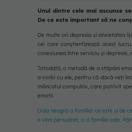
Unul dintre cele mai ascunse se
De ce este important să ne conșt
De multe ori depresia și anxietatea îș
cei care conștientizează acest lucru
conexiunea între serviciu și depresie, d
Totodată, o metodă de a stăpâni emoți
a vorbi cu ele, pentru că dacă veți în
mâncatul compulsiv, care potrivit spec
emoții.
Oaia neagră a familiei: ce este și de 
e vina persoanei, ci a familiei sale. Pă