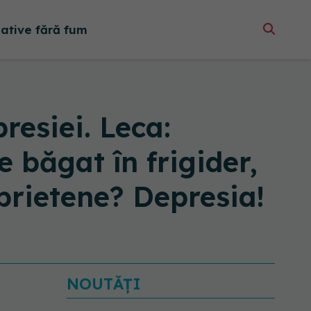
native fără fum
esiei. Leca:
e băgat în frigider,
 prietene? Depresia!
NOUTĂȚI