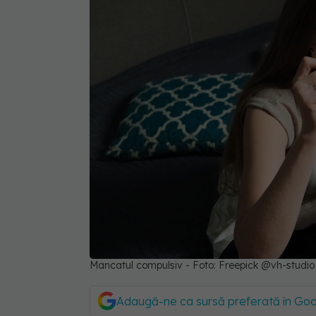
Mancatul compulsiv - Foto: Freepick @vh-studio
Adaugă-ne ca sursă preferată în Go