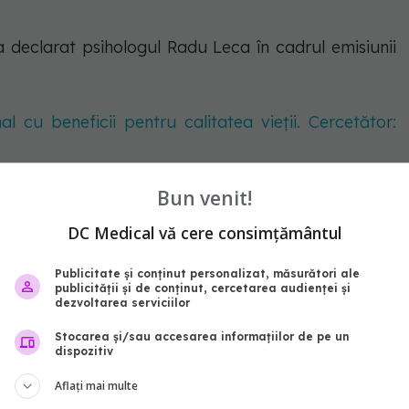
 a declarat psihologul Radu Leca în cadrul emisiunii
 cu beneficii pentru calitatea vieții. Cercetător:
Bun venit!
e
DC Medical vă cere consimțământul
e tristețe, psihologul a afirmat că ”tristețea este
Publicitate și conținut personalizat, măsurători ale
publicității și de conținut, cercetarea audienței și
ce mintea. Omul care nu se regăsește în familie,
dezvoltarea serviciilor
ie să aibă alte tipuri de dependențe. Alcool, jocuri
Stocarea și/sau accesarea informațiilor de pe un
dispozitiv
nu contează cu cine și când. Da, dar lucrurile astea
Aflați mai multe