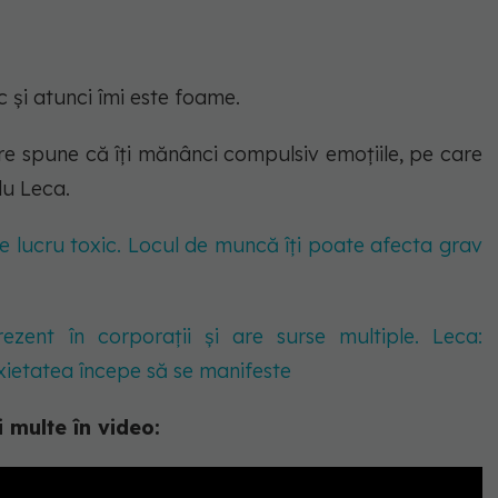
c și atunci îmi este foame.
are spune că îți mănânci compulsiv emoțiile, pe care
du Leca.
e lucru toxic. Locul de muncă îți poate afecta grav
ezent în corporații și are surse multiple. Leca:
nxietatea începe să se manifeste
 multe în video: