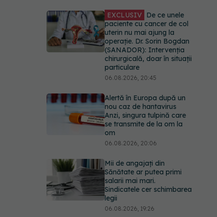
EXCLUSIV
De ce unele
paciente cu cancer de col
uterin nu mai ajung la
operație. Dr. Sorin Bogdan
(SANADOR): Intervenția
chirurgicală, doar în situații
particulare
06.08.2026, 20:45
Alertă în Europa după un
nou caz de hantavirus
Anzi, singura tulpină care
se transmite de la om la
om
06.08.2026, 20:06
Mii de angajați din
Sănătate ar putea primi
salarii mai mari.
Sindicatele cer schimbarea
legii
06.08.2026, 19:26