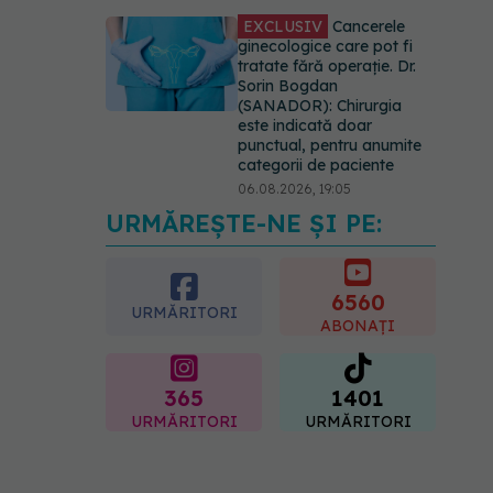
EXCLUSIV
Cancerele
ginecologice care pot fi
tratate fără operație. Dr.
Sorin Bogdan
(SANADOR): Chirurgia
este indicată doar
punctual, pentru anumite
categorii de paciente
06.08.2026, 19:05
URMĂREȘTE-NE ȘI PE:
EXCLUSIV
Brahiterapie
vs radioterapie externă în
cancerul ginecologic. Dr.
Sorin Bogdan (SANADOR)
6560
URMĂRITORI
explică diferența și cum
ABONAȚI
acționează tratamentul
06.08.2026, 22:49
365
1401
URMĂRITORI
URMĂRITORI