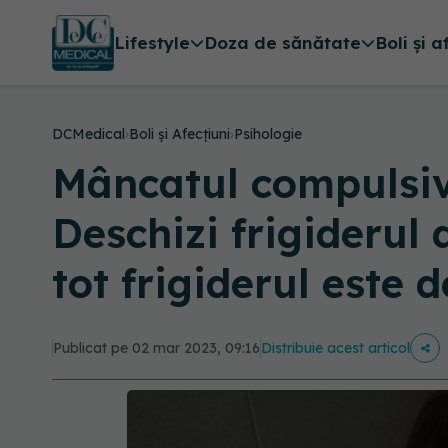
Lifestyle
Doza de sănătate
Boli și a
DCMedical
›
Boli și Afecțiuni
›
Psihologie
Mâncatul compulsiv,
Deschizi frigiderul 
tot frigiderul este 
Publicat pe 02 mar 2023, 09:16
Distribuie acest articol