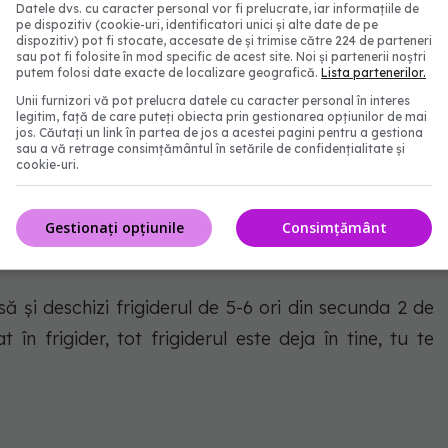
Datele dvs. cu caracter personal vor fi prelucrate, iar informațiile de
pe dispozitiv (cookie-uri, identificatori unici și alte date de pe
de nu ne-am dat noi seama că Ion sau Vasile sau
dispozitiv) pot fi stocate, accesate de și trimise către 224 de parteneri
sau pot fi folosite în mod specific de acest site. Noi și partenerii noștri
 este și depresiv.
putem folosi date exacte de localizare geografică.
Lista partenerilor.
Unii furnizori vă pot prelucra datele cu caracter personal în interes
alcoolic sau toxicoman, ci s-a păstrat și alcoolic, și
legitim, față de care puteți obiecta prin gestionarea opțiunilor de mai
jos. Căutați un link în partea de jos a acestei pagini pentru a gestiona
sau a vă retrage consimțământul în setările de confidențialitate și
cookie-uri.
u că Vasile era depresiv. El a ascuns tristețea în
Când ascunzi tristețea, ceva trebuie să îi ia locul.
Gestionați opțiunile
Consimțământ
 și deschizi frigiderul de 5-6 ori din secunda 2 de
în frigider, tot frigiderul este deja în tine, tu te