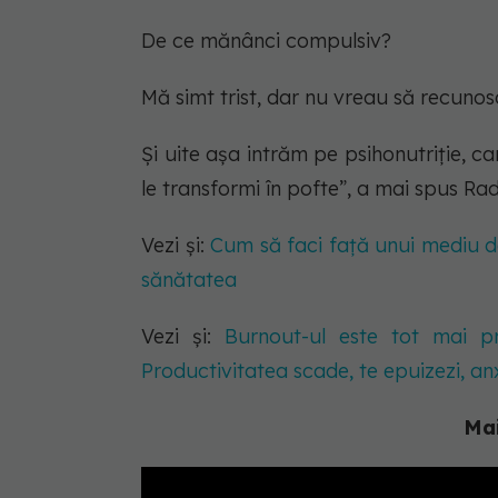
De ce mănânci compulsiv?
Mă simt trist, dar nu vreau să recunos
Și uite așa intrăm pe psihonutriție, c
le transformi în pofte”, a mai spus Ra
Vezi și:
Cum să faci față unui mediu d
sănătatea
Vezi și:
Burnout-ul este tot mai pr
Productivitatea scade, te epuizezi, a
Mai