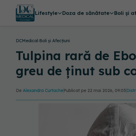
Lifestyle
Doza de sănătate
Boli și a
DCMedical
›
Boli și Afecțiuni
Tulpina rară de Ebo
greu de ținut sub c
De
Alexandra Curtache
Publicat pe 22 mai 2026, 09:05
Distr