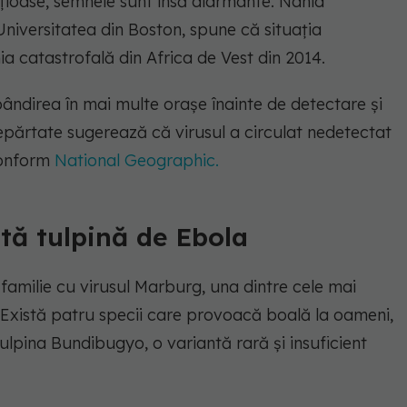
ecțioase, semnele sunt însă alarmante. Nahid
Universitatea din Boston, spune că situația
 catastrofală din Africa de Vest din 2014.
ăspândirea în mai multe orașe înainte de detectare și
ndepărtate sugerează că virusul a circulat nedetectat
conform
National Geographic.
stă tulpină de Ebola
 familie cu virusul Marburg, una dintre cele mai
. Există patru specii care provoacă boală la oameni,
ulpina Bundibugyo, o variantă rară și insuficient