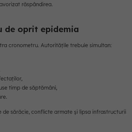
 favorizat răspândirea.
u de oprit epidemia
ra cronometru. Autoritățile trebuie simultan:
,
ectaților,
use timp de săptămâni,
re.
e sărăcie, conflicte armate și lipsa infrastructurii