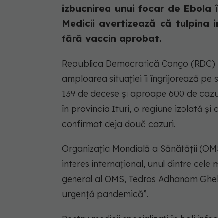
izbucnirea unui focar de Ebola
Medicii avertizează că tulpina 
fără vaccin aprobat.
Republica Democratică Congo (RDC) se
amploarea situației îi îngrijorează pe s
139 de decese și aproape 600 de cazur
în provincia Ituri, o regiune izolată ș
confirmat deja două cazuri.
Organizația Mondială a Sănătății (OM
interes internațional, unul dintre cele m
general al OMS, Tedros Adhanom Ghebre
urgență pandemică”.