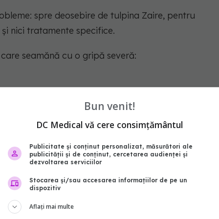
robleme: spre deosebire de tulpina Zaire, pentru
i nici tratamente specifice.
 care seamănă cu o gripă severă:
Bun venit!
DC Medical vă cere consimțământul
Publicitate și conținut personalizat, măsurători ale
publicității și de conținut, cercetarea audienței și
dezvoltarea serviciilor
Stocarea și/sau accesarea informațiilor de pe un
dispozitiv
Aflați mai multe