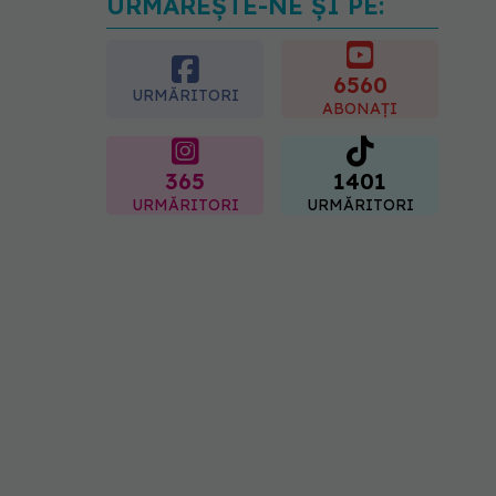
URMĂREȘTE-NE ȘI PE:
Ți-ai mărit buzele? Cele 4
greșeli care pot strica
rezultatul după injectarea
cu acid hialuronic
6560
URMĂRITORI
07.08.2026, 13:54
ABONAȚI
365
1401
URMĂRITORI
URMĂRITORI