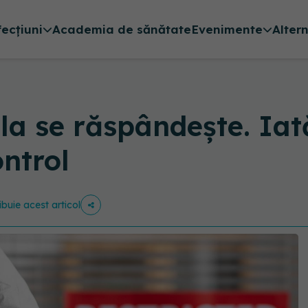
fecțiuni
Academia de sănătate
Evenimente
Alter
la se răspândește. Iat
ontrol
ibuie acest articol