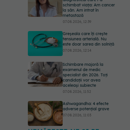
schimbat viața: Am cancer
la sân. Am intrat în
metastază
07.08.2026, 12:39
Greșeala care îți crește
tensiunea arterială. Nu
este doar sarea din solniță
07.08.2026, 12:14
Schimbare majoră la
examenul de medic
specialist din 2026. Toți
candidații vor avea
aceleași subiecte
07.08.2026, 11:52
Ashwagandha: 4 efecte
adverse potențial grave
07.08.2026, 11:03