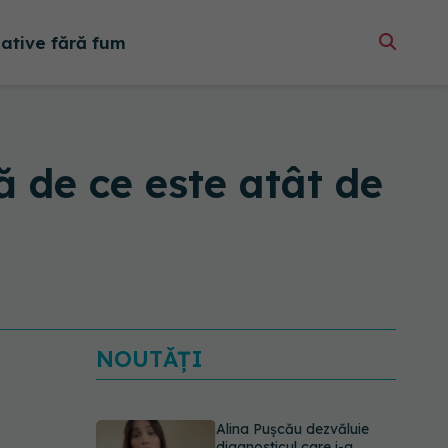
native fără fum
ă de ce este atât de
NOUTĂȚI
Alina Pușcău dezvăluie
diagnosticul care i-a