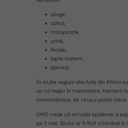
sânge,
salivă,
transpirație,
urină,
fecale,
lapte matern,
spermă.
În multe regiuni afectate din Africa su
un rol major în transmitere. Membrii f
înmormântare, iar virusul poate trece 
OMS crede că actuala epidemie a exp
pe 5 mai. Sicriul ar fi fost schimbat î