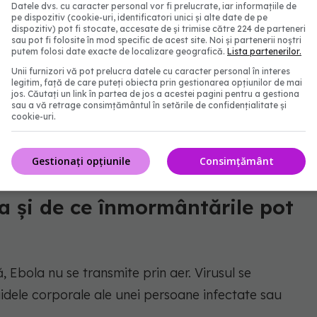
Datele dvs. cu caracter personal vor fi prelucrate, iar informațiile de
undată ușor cu malaria sau febra tifoidă, mai ales
pe dispozitiv (cookie-uri, identificatori unici și alte date de pe
dispozitiv) pot fi stocate, accesate de și trimise către 224 de parteneri
imitat. Tocmai această asemănare face ca virusul să
sau pot fi folosite în mod specific de acest site. Noi și partenerii noștri
putem folosi date exacte de localizare geografică.
Lista partenerilor.
 să fie identificat.
Unii furnizori vă pot prelucra datele cu caracter personal în interes
legitim, față de care puteți obiecta prin gestionarea opțiunilor de mai
jos. Căutați un link în partea de jos a acestei pagini pentru a gestiona
sau a vă retrage consimțământul în setările de confidențialitate și
cookie-uri.
tă: între o treime și jumătate dintre persoanele
Gestionați opțiunile
Consimțământ
a și de ce înmormântările pot
 Ebola nu se transmite prin aer. Virusul se
uidele corporale ale unei persoane infectate sau