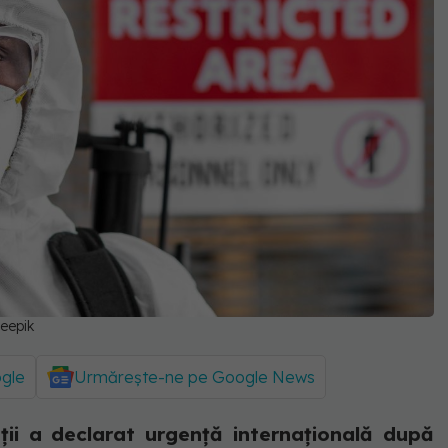
reepik
ogle
Urmărește-ne pe Google News
ii a declarat urgență internațională după