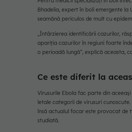
Pentru medicii specializați în boli inf
Bhadelia, expert în boli emergente la 
seamănă periculos de mult cu epidemia
„Întârzierea identificării cazurilor, r
apariția cazurilor în regiuni foarte î
o perioadă lungă”, explică aceasta, 
Ce este diferit la acea
Virusurile Ebola fac parte din aceeași
letale categorii de virusuri cunoscute
însă actualul focar este provocat de t
studiată.