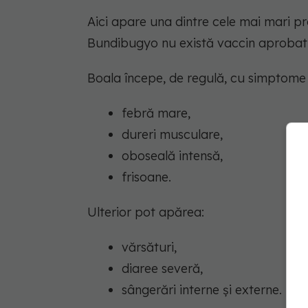
Aici apare una dintre cele mai mari p
Bundibugyo nu există vaccin aprobat ș
Boala începe, de regulă, cu simptome
febră mare,
dureri musculare,
oboseală intensă,
frisoane.
Ulterior pot apărea:
vărsături,
diaree severă,
sângerări interne și externe.