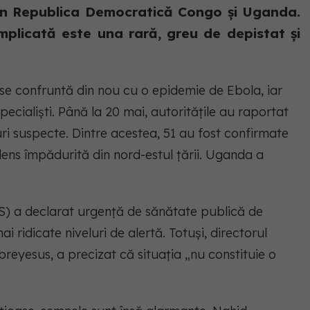
 în Republica Democratică Congo și Uganda.
implicată este una rară, greu de depistat și
 confruntă din nou cu o epidemie de Ebola, iar
pecialiști. Până la 20 mai, autoritățile au raportat
i suspecte. Dintre acestea, 51 au fost confirmate
i dens împădurită din nord-estul țării. Uganda a
S) a declarat urgență de sănătate publică de
ai ridicate niveluri de alertă. Totuși, directorul
yesus, a precizat că situația „nu constituie o