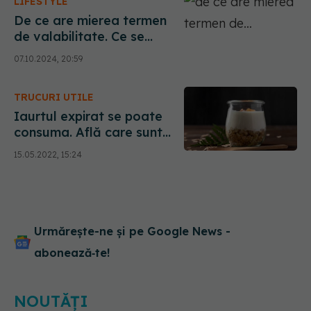
LIFESTYLE
De ce are mierea termen
de valabilitate. Ce se
întâmplă dacă o consumi
07.10.2024, 20:59
după ce expiră
TRUCURI UTILE
Iaurtul expirat se poate
consuma. Află care sunt
beneficiile
15.05.2022, 15:24
Urmărește-ne și pe Google News -
abonează‑te!
NOUTĂȚI