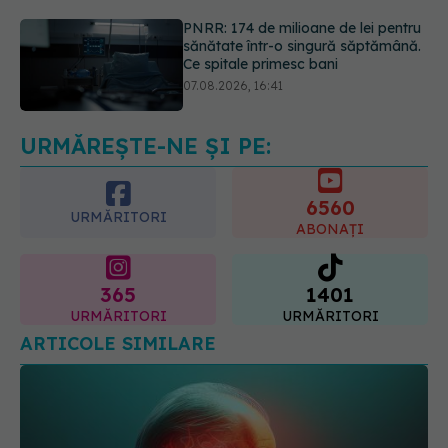
07.08.2026, 16:41
Ce spune culoarea ta preferată
despre vârsta pe care o ai. Care
este "codul cromatic" al generațiilor
07.08.2026, 21:29
URMĂREȘTE-NE ȘI PE:
6560
URMĂRITORI
ABONAȚI
365
1401
URMĂRITORI
URMĂRITORI
ARTICOLE SIMILARE