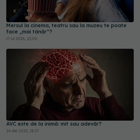
Mersul la cinema, teatru sau la muzeu te poate
face „mai tânăr”?
17 iul 2026, 22:00
AVC este de la inimă: mit sau adevăr?
26 dec 2025, 18:27