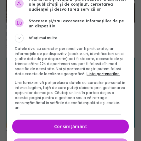
ale publicității și de conținut, cercetarea
audienței și dezvoltarea serviciilor
Stocarea și/sau accesarea informațiilor de pe
un dispozitiv
Bătrânii care locuiesc acasă au, de fapt, mai
puțin control asupra propriei vieți decât cei din
Aflați mai multe
azile
23 iul 2026, 09:55
Datele dvs. cu caracter personal vor fi prelucrate, iar
informațiile de pe dispozitiv (cookie-uri, identificatori unici
și alte date de pe dispozitiv) pot fi stocate, accesate de și
trimise către 224 de parteneri sau pot fi folosite în mod
specific de acest site. Noi și partenerii noștri putem folosi
date exacte de localizare geografică.
Lista partenerilor.
Unii furnizori vă pot prelucra datele cu caracter personal în
interes legitim, față de care puteți obiecta prin gestionarea
opțiunilor de mai jos. Căutați un link în partea de jos a
acestei pagini pentru a gestiona sau a vă retrage
consimțământul în setările de confidențialitate și cookie-
uri.
Consimțământ
Vitamina C previne răceala? Mit sau adevăr
15 iul 2025, 13:34