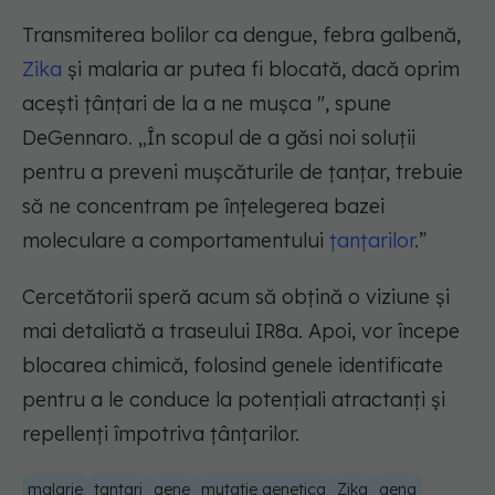
Transmiterea bolilor ca dengue, febra galbenă,
Zika
și malaria ar putea fi blocată, dacă oprim
acești țânțari de la a ne mușca ", spune
DeGennaro. „În scopul de a găsi noi soluții
pentru a preveni mușcăturile de țanțar, trebuie
să ne concentram pe înțelegerea bazei
moleculare a comportamentului
țanțarilor
.”
Cercetătorii speră acum să obțină o viziune și
mai detaliată a traseului IR8a. Apoi, vor începe
blocarea chimică, folosind genele identificate
pentru a le conduce la potențiali atractanți și
repellenți împotriva țânțarilor.
malarie
tantari
gene
mutatie genetica
Zika
gena