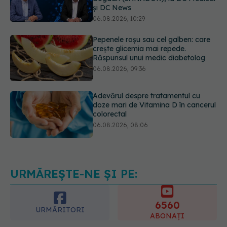
Pepenele roșu sau cel galben: care
crește glicemia mai repede.
Răspunsul unui medic diabetolog
06.08.2026, 09:36
Adevărul despre tratamentul cu
doze mari de Vitamina D în cancerul
colorectal
06.08.2026, 08:06
Trei lucruri pe care trebuie să le faci
după 45 de ani ca să întârzii
demența cu până la 13 ani
06.08.2026, 13:03
URMĂREȘTE-NE ȘI PE:
6560
URMĂRITORI
ABONAȚI