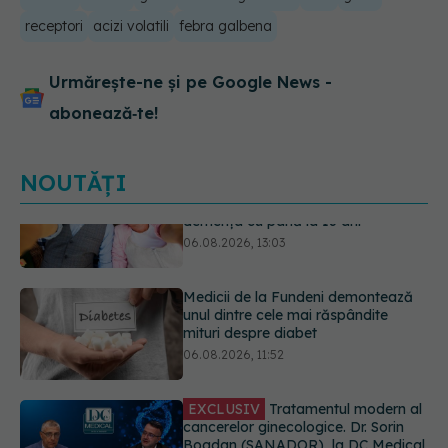
receptori
acizi volatili
febra galbena
Urmărește-ne și pe Google News -
abonează‑te!
NOUTĂȚI
Medicii de la Fundeni demontează
unul dintre cele mai răspândite
mituri despre diabet
06.08.2026, 11:52
EXCLUSIV
Tratamentul modern al
cancerelor ginecologice. Dr. Sorin
Bogdan (SANADOR), la DC Medical
și DC News
06.08.2026, 10:29