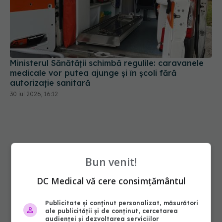
Ministerul Sănătății schimbă regulile: caravanele
medicale vor putea ajunge și în școli fără
autorizație sanitară
30 iul 2026, 16:12
Bun venit!
DC Medical vă cere consimțământul
Publicitate și conținut personalizat, măsurători
ale publicității și de conținut, cercetarea
audienței și dezvoltarea serviciilor