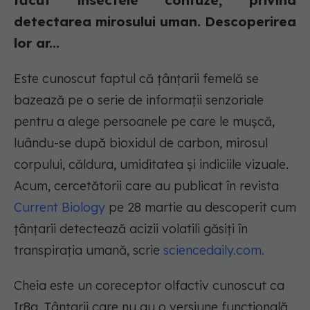
făcut insectele confuze, privind
detectarea mirosului uman. Descoperirea
lor ar...
Este cunoscut faptul că țânțarii femelă se
bazează pe o serie de informații senzoriale
pentru a alege persoanele pe care le mușcă,
luându-se după bioxidul de carbon, mirosul
corpului, căldura, umiditatea și indiciile vizuale.
Acum, cercetătorii care au publicat în revista
Current Biology
pe 28 martie au descoperit cum
țânțarii detectează acizii volatili găsiți în
transpirația umană, scrie
sciencedaily.com.
Cheia este un coreceptor olfactiv cunoscut ca
Ir8a. Țânțarii care nu au o versiune funcțională