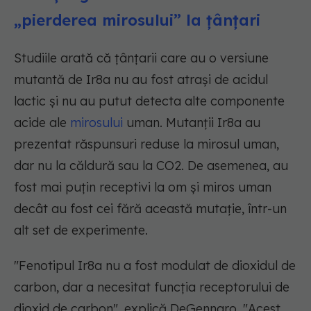
„pierderea mirosului” la țânțari
Studiile arată că țânțarii care au o versiune
mutantă de Ir8a nu au fost atrași de acidul
lactic și nu au putut detecta alte componente
acide ale
mirosului
uman. Mutanții Ir8a au
prezentat răspunsuri reduse la mirosul uman,
dar nu la căldură sau la CO2. De asemenea, au
fost mai puțin receptivi la om și miros uman
decât au fost cei fără această mutație, într-un
alt set de experimente.
"Fenotipul Ir8a nu a fost modulat de dioxidul de
carbon, dar a necesitat funcția receptorului de
dioxid de carbon", explică DeGennaro. "Acest