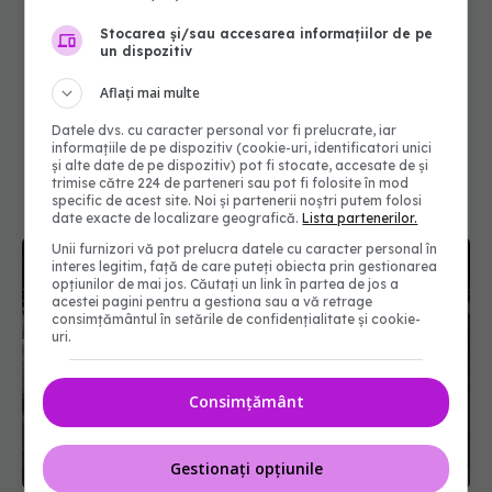
Stocarea și/sau accesarea informațiilor de pe
un dispozitiv
Aflați mai multe
Datele dvs. cu caracter personal vor fi prelucrate, iar
informațiile de pe dispozitiv (cookie-uri, identificatori unici
și alte date de pe dispozitiv) pot fi stocate, accesate de și
trimise către 224 de parteneri sau pot fi folosite în mod
specific de acest site. Noi și partenerii noștri putem folosi
date exacte de localizare geografică.
Lista partenerilor.
Unii furnizori vă pot prelucra datele cu caracter personal în
interes legitim, față de care puteți obiecta prin gestionarea
opțiunilor de mai jos. Căutați un link în partea de jos a
acestei pagini pentru a gestiona sau a vă retrage
consimțământul în setările de confidențialitate și cookie-
uri.
Consimțământ
Gestionați opțiunile