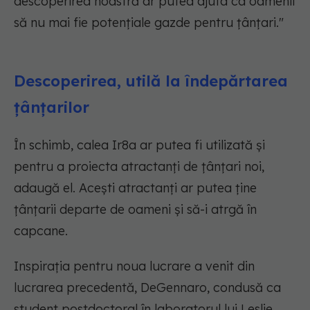
descoperirea noastră ar putea ajuta ca oamenii
să nu mai fie potențiale gazde pentru țânțari."
Descoperirea, utilă la îndepărtarea
țânțarilor
În schimb, calea Ir8a ar putea fi utilizată și
pentru a proiecta atractanți de țânțari noi,
adaugă el. Acești atractanți ar putea ține
țânțarii departe de oameni și să-i atrgă în
capcane.
Inspirația pentru noua lucrare a venit din
lucrarea precedentă, DeGennaro, condusă ca
student postdoctoral în laboratorul lui Leslie