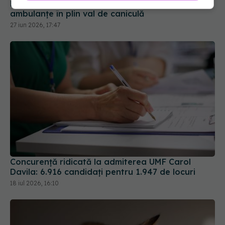
Ministerul Sănătății, apel către spitale și
ambulanțe în plin val de caniculă
27 iun 2026, 17:47
Concurență ridicată la admiterea UMF Carol
Davila: 6.916 candidați pentru 1.947 de locuri
18 iul 2026, 16:10