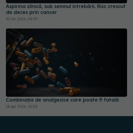
Combinația de analgezice care poate fi fatală
18 apr 2026, 20:53