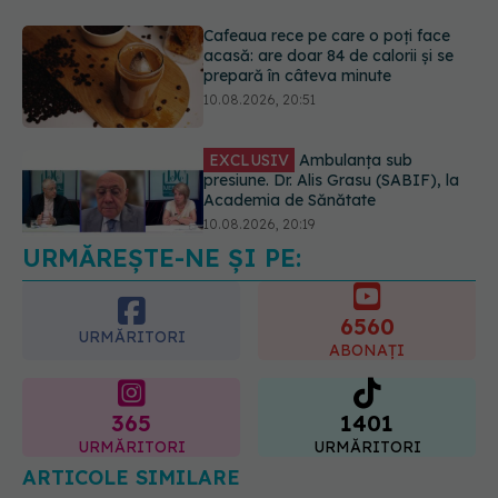
EXCLUSIV
Ambulanța sub
presiune. Dr. Alis Grasu (SABIF), la
Academia de Sănătate
10.08.2026, 20:19
URMĂREȘTE-NE ȘI PE:
Semnul de pe picioare care poate
dezvălui că arterele sunt grav
afectate
6560
10.08.2026, 22:29
URMĂRITORI
ABONAȚI
365
1401
URMĂRITORI
URMĂRITORI
ARTICOLE SIMILARE