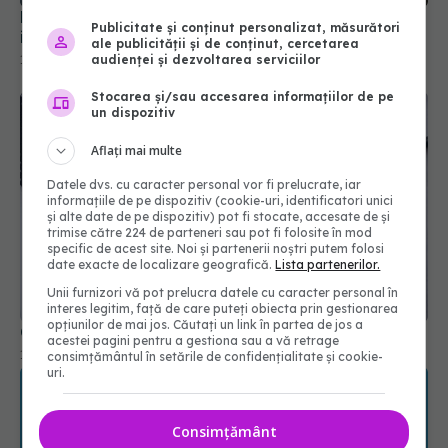
Publicitate și conținut personalizat, măsurători
ale publicității și de conținut, cercetarea
audienței și dezvoltarea serviciilor
Stocarea și/sau accesarea informațiilor de pe
un dispozitiv
Aflați mai multe
Datele dvs. cu caracter personal vor fi prelucrate, iar
informațiile de pe dispozitiv (cookie-uri, identificatori unici
și alte date de pe dispozitiv) pot fi stocate, accesate de și
trimise către 224 de parteneri sau pot fi folosite în mod
specific de acest site. Noi și partenerii noștri putem folosi
Ce efect are metformin asupra creierului
date exacte de localizare geografică.
Lista partenerilor.
11 feb 2026, 21:51
Unii furnizori vă pot prelucra datele cu caracter personal în
interes legitim, față de care puteți obiecta prin gestionarea
opțiunilor de mai jos. Căutați un link în partea de jos a
acestei pagini pentru a gestiona sau a vă retrage
consimțământul în setările de confidențialitate și cookie-
uri.
Consimțământ