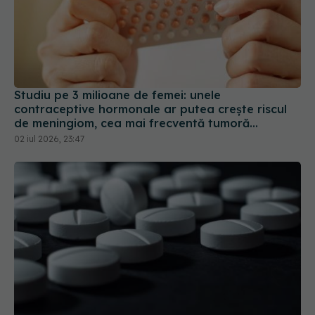
Studiu pe 3 milioane de femei: unele
contraceptive hormonale ar putea crește riscul
de meningiom, cea mai frecventă tumoră
cerebrală
02 iul 2026, 23:47
Aspirina zilnică, sub semnul întrebării. Risc crescut
de deces prin cancer
30 ian 2026, 08:59