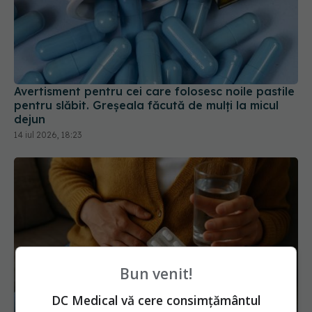
Avertisment pentru cei care folosesc noile pastile
pentru slăbit. Greșeala făcută de mulți la micul
dejun
14 iul 2026, 18:23
Riscul de cancer gastric la utilizatorii de IPP,
Bun venit!
infirmat
DC Medical vă cere consimțământul
10 mar 2026, 18:41