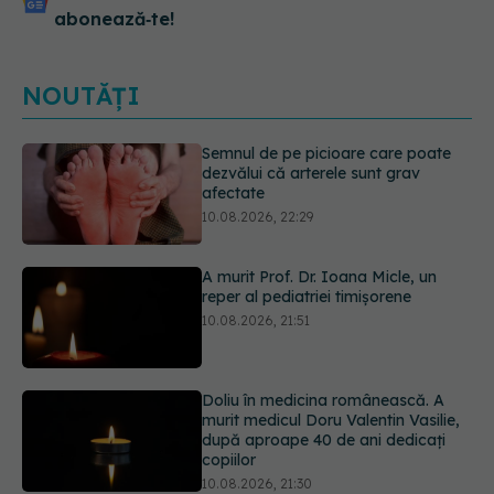
abonează‑te!
NOUTĂȚI
A murit Prof. Dr. Ioana Micle, un
reper al pediatriei timișorene
10.08.2026, 21:51
Doliu în medicina românească. A
murit medicul Doru Valentin Vasilie,
după aproape 40 de ani dedicați
copiilor
10.08.2026, 21:30
Cafeaua rece pe care o poți face
acasă: are doar 84 de calorii și se
prepară în câteva minute
10.08.2026, 20:51