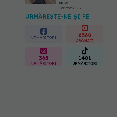
tremor
05.08.2026, 17:31
URMĂREȘTE-NE ȘI PE:
Gabriela Cristea, manifest
pentru respect și
acceptare: Corpul
fiecăruia spune o poveste
6560
URMĂRITORI
05.08.2026, 21:23
ABONAȚI
365
1401
URMĂRITORI
URMĂRITORI