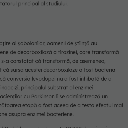
ătorul principal al studiului.
bțire al șobolanilor, oamenii de știință au
iene de decarboxilază a tirozinei, care transformă
ar s-a constatat că transformă, de asemenea,
t că sursa acestei decarboxilaze a fost bacteria
 că conversia levodopei nu a fost inhibată de o
inoacizi, principalul substrat al enzimei
acienților cu Parkinson li se administrează un
mătoarea etapă a fost aceea de a testa efectul mai
mane asupra enzimei bacteriene.