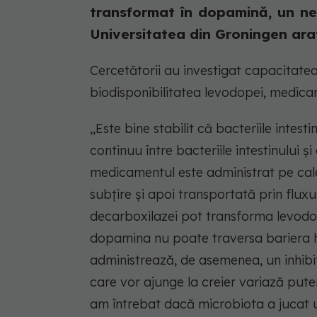
transformat în dopamină, un neu
Universitatea din Groningen arată
Cercetătorii au investigat capacitatea
biodisponibilitatea levodopei, medicam
,,Este bine stabilit că bacteriile intes
continuu între bacteriile intestinului ș
medicamentul este administrat pe cale 
subțire și apoi transportată prin fluxu
decarboxilazei pot transforma levod
dopamina nu poate traversa bariera hem
administrează, de asemenea, un inhibi
care vor ajunge la creier variază puter
am întrebat dacă microbiota a jucat un