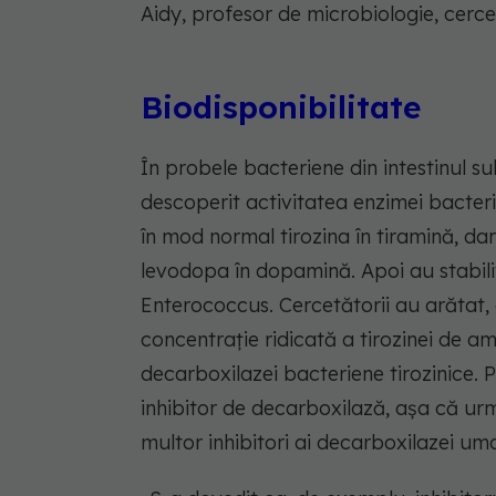
Aidy, profesor de microbiologie, cercet
Biodisponibilitate
În probele bacteriene din intestinul su
descoperit activitatea enzimei bacter
în mod normal tirozina în tiramină, d
levodopa în dopamină. Apoi au stabili
Enterococcus. Cercetătorii au arătat,
concentrație ridicată a tirozinei de am
decarboxilazei bacteriene tirozinice. P
inhibitor de decarboxilază, așa că ur
multor inhibitori ai decarboxilazei u