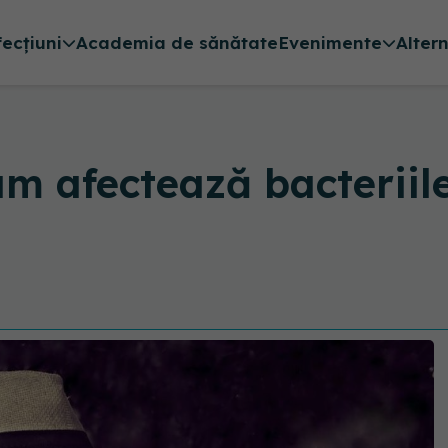
fecțiuni
Academia de sănătate
Evenimente
Alter
m afectează bacteriile