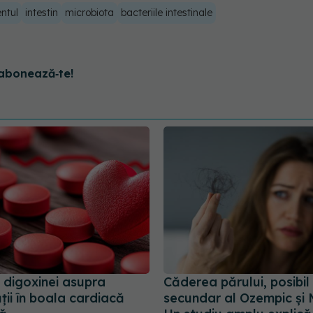
ntul
intestin
microbiota
bacteriile intestinale
abonează‑te!
 digoxinei asupra
Căderea părului, posibil
ții în boala cardiacă
secundar al Ozempic și 