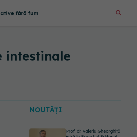
native fără fum
 intestinale
NOUTĂȚI
Prof. dr. Valeriu Gheorghiță
intră în Board-ul Editorial