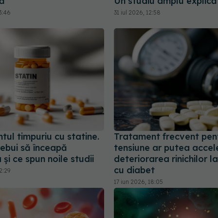
ă
Un studiu amplu explică 
3:46
31 iul 2026, 12:58
ul timpuriu cu statine.
Tratament frecvent pen
rebui să înceapă
tensiune ar putea accel
 și ce spun noile studii
deteriorarea rinichilor la
cu diabet
2:29
17 iun 2026, 18:05