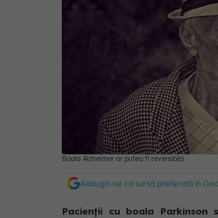
Boala Alzheimer ar putea fi reversibilă
Adaugă-ne ca sursă preferată în Go
Pacienții cu boala Parkinson 