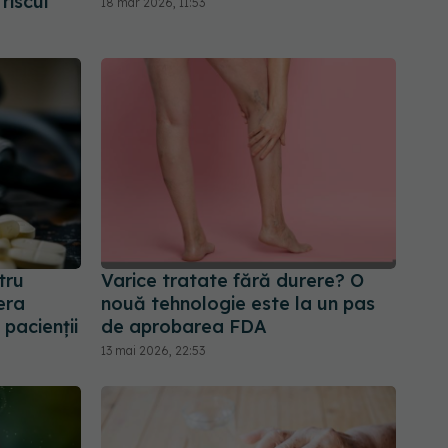
riscul
18 mar 2026, 11:53
tru
Varice tratate fără durere? O
era
nouă tehnologie este la un pas
 pacienții
de aprobarea FDA
13 mai 2026, 22:53