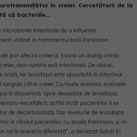
rotransmițător în creier. Cercetătorii de la
 că bacteriile...
 microbiotei intestinale de a influența
ent utilizat în tratamentul bolii Parkinson.
tinale pot afecta creierul. Există un dialog chimic
i creier, așa-numita axă intestinală. De obicei,
orală, iar levodopa este absorbită în intestinul
l sanguin către creier. Cu toate acestea, enzimele
opa în dopamină. Spre deosebire de levodopa,
ato-encefalică, astfel încât pacienților li se
tor de decarboxilază. Dar nivelurile de levodopa
nic în rândul pacienților cu boala Parkinson, și m-
 rol în aceasta diferență”, a declarat Sahar El