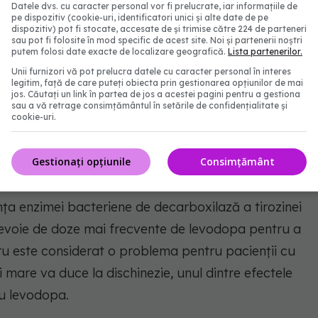
Datele dvs. cu caracter personal vor fi prelucrate, iar informațiile de
pe dispozitiv (cookie-uri, identificatori unici și alte date de pe
dispozitiv) pot fi stocate, accesate de și trimise către 224 de parteneri
este corelația pozitivă dintre durata bolii și
sau pot fi folosite în mod specific de acest site. Noi și partenerii noștri
putem folosi date exacte de localizare geografică.
Lista partenerilor.
acteriană. Unii pacienți cu boală Parkinson dezvoltă
Unii furnizori vă pot prelucra datele cu caracter personal în interes
stinale mici, incluzând enterococii, datorită
legitim, față de care puteți obiecta prin gestionarea opțiunilor de mai
jos. Căutați un link în partea de jos a acestei pagini pentru a gestiona
ompei de protoni, pe care ei o folosesc pentru a
sau a vă retrage consimțământul în setările de confidențialitate și
cookie-uri.
ciate bolii. În ansamblu, acești factori duc la un
e a necesarului de doză de inhibitor de levodopa /
Gestionați opțiunile
Consimțământ
enți.
ța enzimei bacteriene de decarboxilază a tirozinei
nevoie de doze mai frecvente de levodopa pentru a
ucru este considerat o problema pentru pacienții cu
mare va duce la dischinezie, unul dintre efectele
u levodopa.