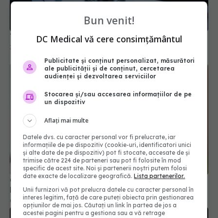
Tratamentul care protejează inima diabeticilor
30 mar 2026, 09:58
Bun venit!
DC Medical vă cere consimțământul
Publicitate și conținut personalizat, măsurători
ale publicității și de conținut, cercetarea
audienței și dezvoltarea serviciilor
Stocarea și/sau accesarea informațiilor de pe
un dispozitiv
Aflați mai multe
Datele dvs. cu caracter personal vor fi prelucrate, iar
informațiile de pe dispozitiv (cookie-uri, identificatori unici
Ce trebuie să știi despre contraceptivele
și alte date de pe dispozitiv) pot fi stocate, accesate de și
hormonale
trimise către 224 de parteneri sau pot fi folosite în mod
07 apr 2026, 20:49
specific de acest site. Noi și partenerii noștri putem folosi
date exacte de localizare geografică.
Lista partenerilor.
Unii furnizori vă pot prelucra datele cu caracter personal în
interes legitim, față de care puteți obiecta prin gestionarea
opțiunilor de mai jos. Căutați un link în partea de jos a
acestei pagini pentru a gestiona sau a vă retrage