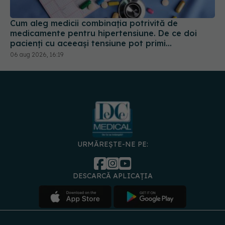
pacienți cu aceeași tensiune pot primi
tratamente diferite
06 aug 2026, 16:19
URMĂREȘTE-NE PE:
DESCARCĂ APLICAȚIA
spre
Medici și
Politica de
Politica
Gestionați
Contact
Declarați
specialiști
confidențialitate
Cookies
preferințele
de
accesibili