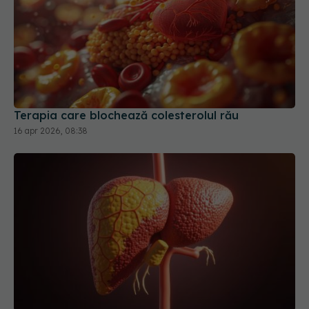
Terapia care blochează colesterolul rău
16 apr 2026, 08:38
Un medicament experimental a inversat formele
severe de ficat gras și a reparat intestinul
21 iul 2026, 12:06