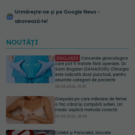
Urmărește-ne și pe Google News -
abonează‑te!
NOUTĂȚI
Greșeala pe care milioane de femei
o fac când își cumpără sutien. Un
medic explică metoda corectă
06.08.2026, 18:08
Colebil și Panzcebil, blocate
temporar în farmacii. ANMDMR
explică de ce a luat măsura
06.08.2026, 16:37
Cum aleg medicii combinația