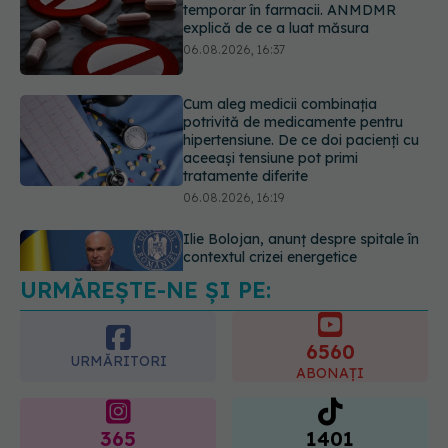
potrivită de medicamente pentru
hipertensiune. De ce doi pacienți cu
aceeași tensiune pot primi
tratamente diferite
06.08.2026, 16:19
Ilie Bolojan, anunț despre spitale în
contextul crizei energetice
06.08.2026, 15:24
URMĂREȘTE-NE ȘI PE:
EXCLUSIV
Cancerele ginecologice
care pot fi tratate fără operație. Dr.
Sorin Bogdan (SANADOR): Chirurgia
6560
este indicată doar punctual, pentru
URMĂRITORI
anumite categorii de paciente
ABONAȚI
06.08.2026, 19:05
365
1401
URMĂRITORI
URMĂRITORI
ARTICOLE SIMILARE