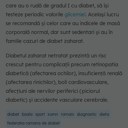
care au o rudă de gradul I cu diabet, să își
testeze periodic valorile
glicemiei
. Acelaşi lucru
se recomandă şi celor care au indicele de masă
corporală normal, dar sunt sedentari şi au în
familie cazuri de diabet zaharat.
Diabetul zaharat netratat prezintă un risc
crescut pentru complicații precum retinopatia
diabetică (afectarea ochilor), insuficiență renală
(afectarea rinichilor), boli cardiovasculare,
afecțiuni ale nervilor periferici (piciorul
diabetic) şi accidente vasculare cerebrale.
diabet
boala
sport
somn
romani
diagnostic
dieta
federatia romana de diabet