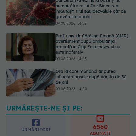
09.08.2026, 14:52
Prof. univ. dr. Cătălina Poiană (CMR),
avertisment după ambulanța
atacată în Cluj: Fake news-ul nu
este inofensiv
09.08.2026, 14:05
Ora la care mănânci ar putea
influența oasele după vârsta de 50
de ani
09.08.2026, 14:00
Cum alegem alimentele pe timp de
caniculă. Recomandările
specialiștilor
09.08.2026, 15:14
URMĂREȘTE-NE ȘI PE:
6560
URMĂRITORI
ABONAȚI