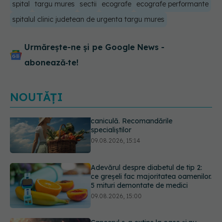
spital
targu mures
sectii
ecografe
ecografe performante
spitalul clinic judetean de urgenta targu mures
Urmărește-ne și pe Google News -
abonează‑te!
NOUTĂȚI
Adevărul despre diabetul de tip 2:
ce greșeli fac majoritatea oamenilor.
5 mituri demontate de medici
09.08.2026, 15:00
Cancerul s-a extins la oase și nu
numai. Starea lui Joe Biden s-a
înrăutățit. Fiul său dezvăluie cât de
gravă este boala