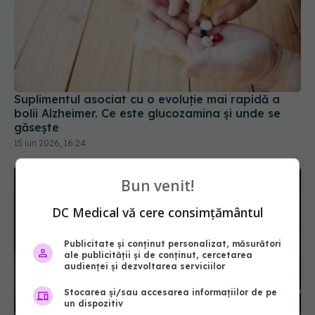
Suplimentul asociat cu o evoluție mai rapidă a
bolii Alzheimer. Ce este glucozamina și unde se
găsește
15 iun 2026, 16:24
Bun venit!
DC Medical vă cere consimțământul
Publicitate și conținut personalizat, măsurători
ale publicității și de conținut, cercetarea
audienței și dezvoltarea serviciilor
Stocarea și/sau accesarea informațiilor de pe
un dispozitiv