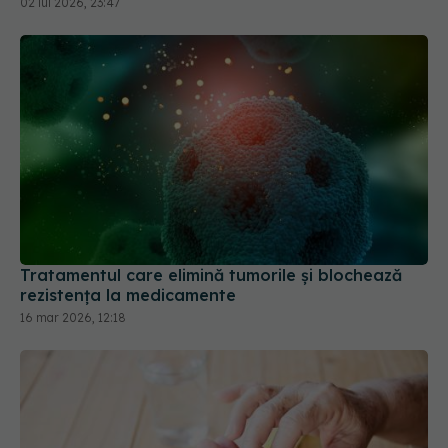
cerebrală
02 iul 2026, 23:47
Tratamentul care elimină tumorile și blochează
rezistența la medicamente
16 mar 2026, 12:18