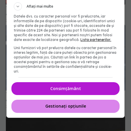
Aflați mai multe
Tratamentul care micșorează tumorile agresive
cu 70%. Cum funcționează noul vaccin mRNA
Datele dvs. cu caracter personal vor fi prelucrate, iar
30 iun 2026, 19:06
informațiile de pe dispozitiv (cookie-uri, identificatori unici
și alte date de pe dispozitiv) pot fi stocate, accesate de și
trimise către 224 de parteneri sau pot fi folosite în mod
specific de acest site. Noi și partenerii noștri putem folosi
date exacte de localizare geografică.
Lista partenerilor.
Unii furnizori vă pot prelucra datele cu caracter personal în
interes legitim, față de care puteți obiecta prin gestionarea
opțiunilor de mai jos. Căutați un link în partea de jos a
acestei pagini pentru a gestiona sau a vă retrage
consimțământul în setările de confidențialitate și cookie-
uri.
Consimțământ
Tratamentul care reduce riscul de recidivă în
cancerul de colon
Gestionați opțiunile
30 mar 2026, 08:38