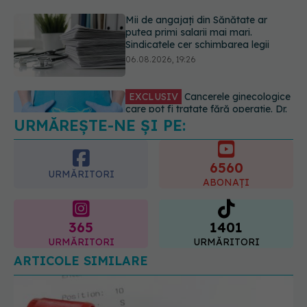
EXCLUSIV
Cancerele ginecologice
care pot fi tratate fără operație. Dr.
Sorin Bogdan (SANADOR): Chirurgia
este indicată doar punctual, pentru
anumite categorii de paciente
06.08.2026, 19:05
URMĂREȘTE-NE ȘI PE:
EXCLUSIV
Brahiterapie vs
radioterapie externă în cancerul
ginecologic. Dr. Sorin Bogdan
6560
(SANADOR) explică diferența și
URMĂRITORI
cum acționează tratamentul
ABONAȚI
06.08.2026, 22:49
365
1401
URMĂRITORI
URMĂRITORI
ARTICOLE SIMILARE