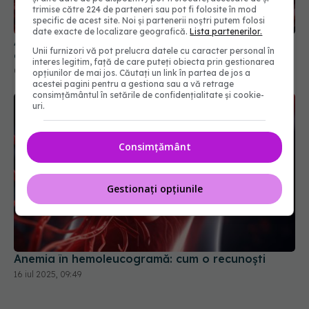
Analiză sodiu în sânge: valori normale și ce boli
trimise către 224 de parteneri sau pot fi folosite în mod
depistează
specific de acest site. Noi și partenerii noștri putem folosi
date exacte de localizare geografică.
Lista partenerilor.
04 dec 2025, 09:49
Unii furnizori vă pot prelucra datele cu caracter personal în
interes legitim, față de care puteți obiecta prin gestionarea
opțiunilor de mai jos. Căutați un link în partea de jos a
acestei pagini pentru a gestiona sau a vă retrage
consimțământul în setările de confidențialitate și cookie-
uri.
Consimțământ
Gestionați opțiunile
Anemia în hemoleucogramă: cum o recunoști
16 iul 2025, 09:49