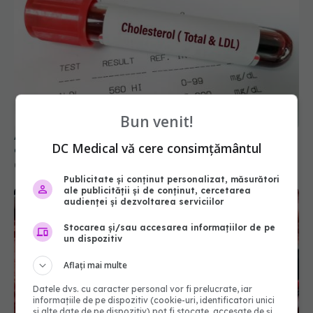
Analiza de sânge care prezice infarctul mai bine
decât colesterolul mărit
Bun venit!
09 apr 2026, 21:47
DC Medical vă cere consimțământul
Publicitate și conținut personalizat, măsurători
ale publicității și de conținut, cercetarea
audienței și dezvoltarea serviciilor
Stocarea și/sau accesarea informațiilor de pe
un dispozitiv
Aflați mai multe
Datele dvs. cu caracter personal vor fi prelucrate, iar
informațiile de pe dispozitiv (cookie-uri, identificatori unici
și alte date de pe dispozitiv) pot fi stocate, accesate de și