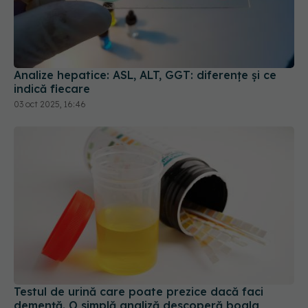
Analize hepatice: ASL, ALT, GGT: diferențe și ce
indică fiecare
03 oct 2025, 16:46
Testul de urină care poate prezice dacă faci
demență. O simplă analiză descoperă boala
08 oct 2025, 12:55