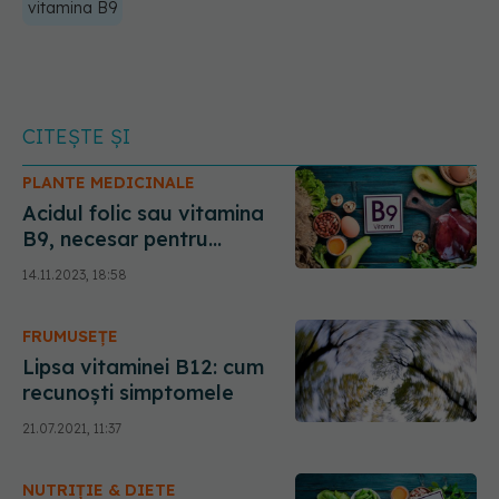
vitamina B9
CITEȘTE ȘI
PLANTE MEDICINALE
Acidul folic sau vitamina
B9, necesar pentru
producerea ADN-ului. Care
14.11.2023, 18:58
sunt simptomele deficienței
de B9
FRUMUSEȚE
Lipsa vitaminei B12: cum
recunoști simptomele
21.07.2021, 11:37
NUTRIȚIE & DIETE