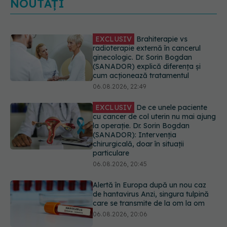
NOUTĂȚI
EXCLUSIV
De ce unele paciente
cu cancer de col uterin nu mai ajung
la operație. Dr. Sorin Bogdan
(SANADOR): Intervenția
chirurgicală, doar în situații
particulare
06.08.2026, 20:45
Alertă în Europa după un nou caz
de hantavirus Anzi, singura tulpină
care se transmite de la om la om
06.08.2026, 20:06
Mii de angajați din Sănătate ar
putea primi salarii mai mari.
Sindicatele cer schimbarea legii
06.08.2026, 19:26