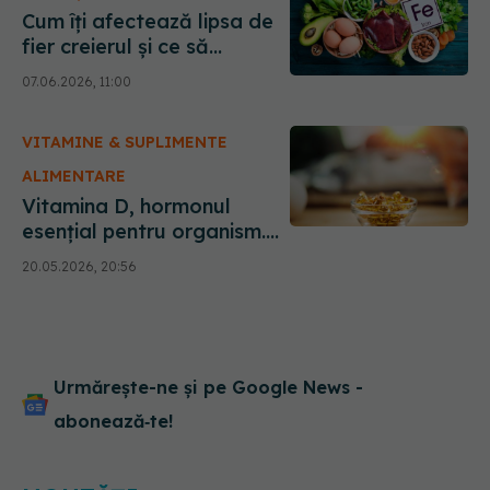
Cum îți afectează lipsa de
fier creierul și ce să
mănânci ca să ai mai multă
07.06.2026, 11:00
energie
VITAMINE & SUPLIMENTE
ALIMENTARE
Vitamina D, hormonul
esențial pentru organism.
Semnele deficitului care
20.05.2026, 20:56
trec ușor neobservate
Urmărește-ne și pe Google News -
abonează‑te!