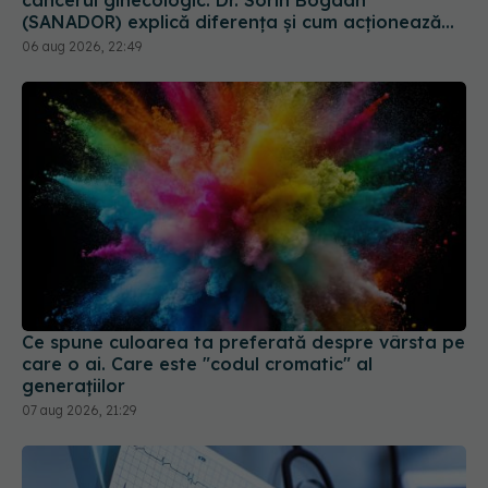
(SANADOR) explică diferența și cum acționează
tratamentul
06 aug 2026, 22:49
Ce spune culoarea ta preferată despre vârsta pe
care o ai. Care este "codul cromatic" al
generațiilor
07 aug 2026, 21:29