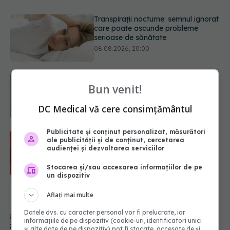
Ce poți mânca și ce trebuie să eviți
dacă ai gastrită: exemplu de meniu
care reduce inflamația stomacului
08.08.2026, 19:00
Microplasticele pot traversa bariera
placentară și modifica hormonii
Bun venit!
08.08.2026, 18:00
DC Medical vă cere consimțământul
Publicitate și conținut personalizat, măsurători
Trucul genial cu ceai negru pentru
ale publicității și de conținut, cercetarea
păr. Tot mai multe femei îl adoră
audienței și dezvoltarea serviciilor
08.08.2026, 17:00
Stocarea și/sau accesarea informațiilor de pe
un dispozitiv
Medicamentul folosit de peste 60 de
Aflați mai multe
ani care acționează într-un loc
neașteptat
Datele dvs. cu caracter personal vor fi prelucrate, iar
informațiile de pe dispozitiv (cookie-uri, identificatori unici
08.08.2026, 16:00
și alte date de pe dispozitiv) pot fi stocate, accesate de și