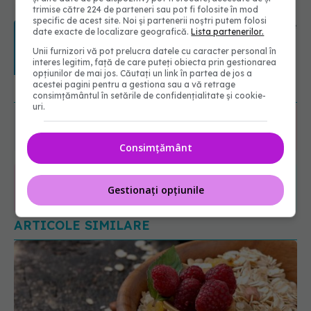
trimise către 224 de parteneri sau pot fi folosite în mod
specific de acest site. Noi și partenerii noștri putem folosi
Transpirații nocturne: semnul ignorat
date exacte de localizare geografică.
Lista partenerilor.
care poate ascunde probleme
serioase de sănătate
Unii furnizori vă pot prelucra datele cu caracter personal în
interes legitim, față de care puteți obiecta prin gestionarea
08.08.2026, 20:00
opțiunilor de mai jos. Căutați un link în partea de jos a
URMĂREȘTE-NE ȘI PE:
acestei pagini pentru a gestiona sau a vă retrage
consimțământul în setările de confidențialitate și cookie-
uri.
6560
URMĂRITORI
ABONAȚI
Consimțământ
365
1401
Gestionați opțiunile
URMĂRITORI
URMĂRITORI
ARTICOLE SIMILARE