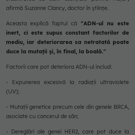
afirmă Suzanne Clancy, doctor în științe.
Aceasta explică faptul că
"ADN-ul nu este
inert, ci este supus constant factorilor de
mediu, iar deteriorarea sa netratată poate
duce la mutații și, în final, la boală."
Factorii care pot deteriora ADN-ul includ:
- Expunerea excesivă la radiații ultraviolete
(UV);
- Mutații genetice precum cele din genele BRCA,
asociate cu cancerul de sân;
- Dereglări ale genei HER2, care pot duce la