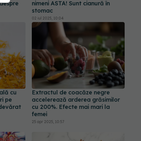
 despre
nimeni ASTA! Sunt cianură în
stomac
02 iul 2025, 10:04
ală cu
Extractul de coacăze negre
ri pe
accelerează arderea grăsimilor
adevărat
cu 200%. Efecte mai mari la
femei
25 apr 2025, 10:57