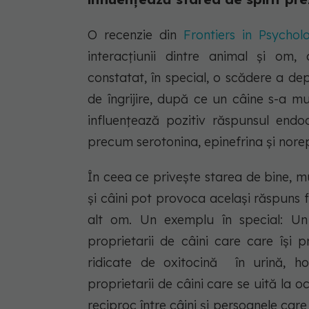
O recenzie din
Frontiers in Psychol
interacțiunii dintre animal și om
constatat, în special, o scădere a dep
de îngrijire, după ce un câine s-a mu
influențează pozitiv răspunsul endo
precum serotonina, epinefrina și norep
În ceea ce privește starea de bine, m
și câini pot provoca același răspuns f
alt om. Un exemplu în special: U
proprietarii de câini care care își p
ridicate de oxitocină în urină, ho
proprietarii de câini care se uită la o
reciproc între câini și persoanele care 