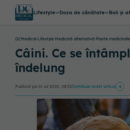
Lifestyle
Doza de sănătate
Boli și a
DCMedical
›
Lifestyle
›
Medicină alternativă
›
Plante medicinale
Câini. Ce se întâmpl
îndelung
Publicat pe 01 iul 2020, 08:52
Distribuie acest articol