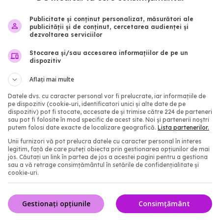
Publicitate și conținut personalizat, măsurători ale
publicității și de conținut, cercetarea audienței și
mente pe care trebuie să
Pelinul, planta care intr
dezvoltarea serviciilor
i în fiecare zi.
medicii: poate calma inf
i esențiale pentru
dar ascunde și riscuri s
Stocarea și/sau accesarea informațiilor de pe un
dispozitiv
i vitalitate
15 mai 2026, 23:55
2:03
Aflați mai multe
Datele dvs. cu caracter personal vor fi prelucrate, iar informațiile de
pe dispozitiv (cookie-uri, identificatori unici și alte date de pe
dispozitiv) pot fi stocate, accesate de și trimise către 224 de parteneri
sau pot fi folosite în mod specific de acest site. Noi și partenerii noștri
putem folosi date exacte de localizare geografică.
Lista partenerilor.
Unii furnizori vă pot prelucra datele cu caracter personal în interes
legitim, față de care puteți obiecta prin gestionarea opțiunilor de mai
jos. Căutați un link în partea de jos a acestei pagini pentru a gestiona
sau a vă retrage consimțământul în setările de confidențialitate și
cookie-uri.
zilnic și trăiești mai
Crema de gălbenele, sec
Gestionați opțiunile
Consimțământ
tura banală care îți
orice casă din România.