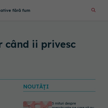
native fără fum
r când ii privesc
NOUTĂȚI
5 mituri despre
menstruație pe care să nu