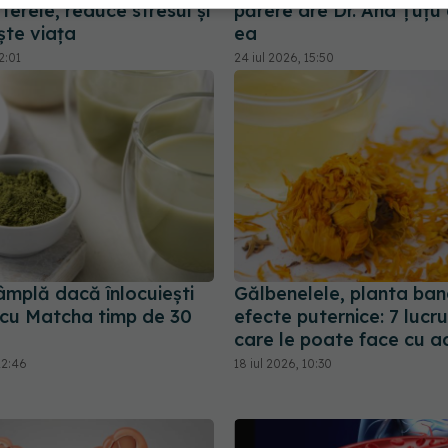
terele, reduce stresul și
părere are Dr. Ana Țuțu
ște viața
ea
2:01
24 iul 2026, 15:50
âmplă dacă înlocuiești
Gălbenelele, planta ban
cu Matcha timp de 30
efecte puternice: 7 lucru
care le poate face cu 
12:46
18 iul 2026, 10:30