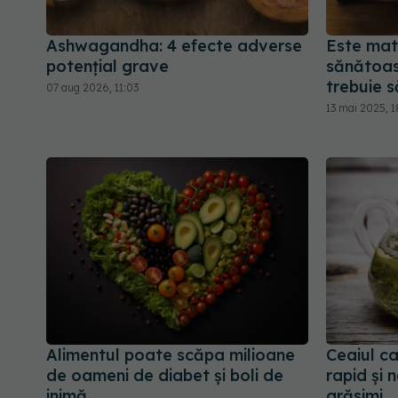
Ashwagandha: 4 efecte adverse
Este mat
potențial grave
sănătoas
trebuie s
07 aug 2026, 11:03
13 mai 2025, 1
Alimentul poate scăpa milioane
Ceaiul ca
de oameni de diabet și boli de
rapid și 
inimă
grăsimi