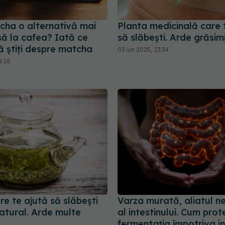
cha o alternativă mai
Planta medicinală care 
ă la cafea? Iată ce
să slăbești. Arde grăsim
ă știți despre matcha
03 iun 2025, 23:34
8:18
re te ajută să slăbești
Varza murată, aliatul n
natural. Arde multe
al intestinului. Cum pro
fermentația împotriva in