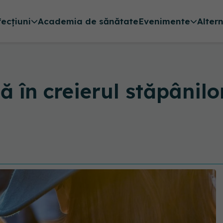
fecțiuni
Academia de sănătate
Evenimente
Alter
ă în creierul stăpânilo