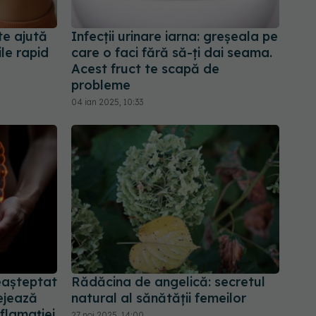
te ajută
Infecții urinare iarna: greșeala pe
ile rapid
care o faci fără să-ți dai seama.
Acest fruct te scapă de
probleme
04 ian 2025, 10:33
eașteptat
Rădăcina de angelică: secretul
tejează
natural al sănătății femeilor
flamației
27 noi 2025, 14:00