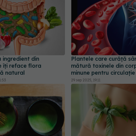
 ingredient din
Plantele care curăță sân
 îți reface flora
mătură toxinele din corp
lă natural
minune pentru circulație
1:53
29 sep 2025, 19:11