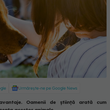
ogle
Urmărește-ne pe Google News
avantaje. Oamenii de știință arată cum
ezența acestor animale.