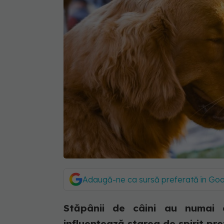
Adaugă-ne ca sursă preferată în Go
Stăpânii de câini au numai 
influențează starea de spirit pr