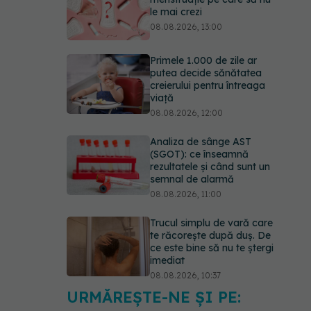
le mai crezi
08.08.2026, 13:00
Primele 1.000 de zile ar
putea decide sănătatea
creierului pentru întreaga
viață
08.08.2026, 12:00
Analiza de sânge AST
(SGOT): ce înseamnă
rezultatele și când sunt un
semnal de alarmă
08.08.2026, 11:00
Trucul simplu de vară care
te răcorește după duș. De
ce este bine să nu te ștergi
imediat
08.08.2026, 10:37
URMĂREȘTE-NE ȘI PE:
Bacteria din intestin care a