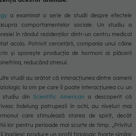
ogy
a examinat o serie de studii despre efectele
, asupra comportamentelor sociale. Un studiu a
resiei în rândul rezidenților dintr-un centru medical
tat acolo. Potrivit cercetării, compania unui câine
crin și sporește producția de hormoni ai plăcerii
inefrina, reducând stresul.
ulte studii au arătat că interacțiunea dintre oameni
iziologic la om pe care îl poate interacțiunea cu un
n studiu din
Scientific American
a descoperit că
rivesc îndelung patrupezii în ochi, au niveluri mai
rmonul care stimulează starea de spirit, decât
chii lor pentru perioade mai scurte de timp. „Privitul
îi îngrijesc produce un profil fiziologic foarte similar