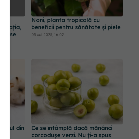
igă
Noni, planta tropicală cu
lamația,
beneficii pentru sănătate și piele
erioase
05 oct 2025, 16:02
retul din
Ce se întâmplă dacă mănânci
 Ce
corcodușe verzi. Nu ți-a spus