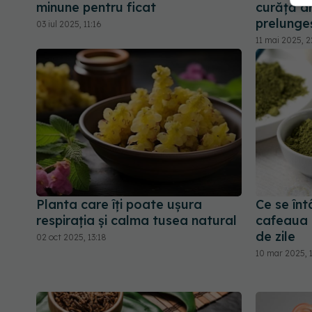
minune pentru ficat
curăță ar
prelunge
03 iul 2025, 11:16
11 mai 2025, 2
Planta care îți poate ușura
Ce se înt
respirația și calma tusea natural
cafeaua 
de zile
02 oct 2025, 13:18
10 mar 2025, 