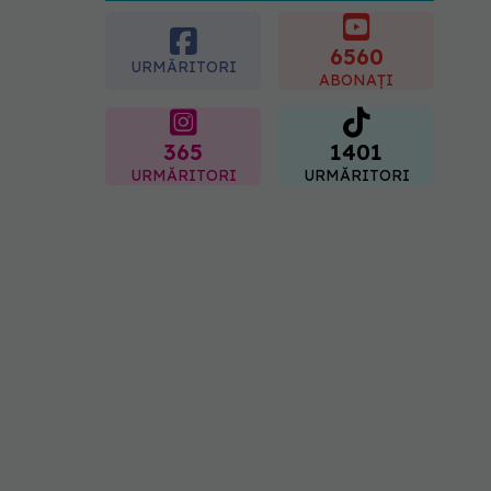
crescut forța musculară cu
30%
6560
08.08.2026, 14:00
URMĂRITORI
ABONAȚI
365
1401
URMĂRITORI
URMĂRITORI