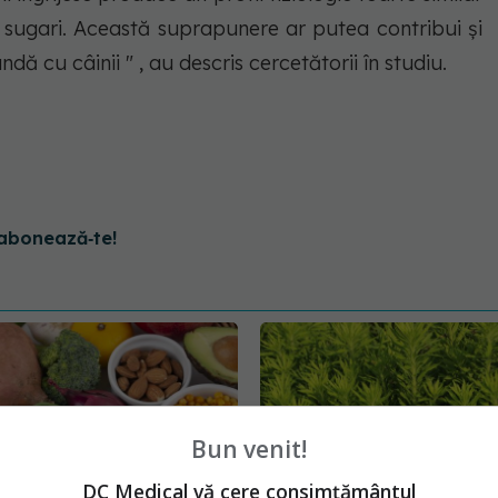
sugari. Această suprapunere ar putea contribui și
ndă cu câinii " , au descris cercetătorii în studiu.
abonează‑te!
Bun venit!
DC Medical vă cere consimțământul