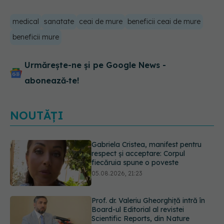
medical
sanatate
ceai de mure
beneficii ceai de mure
beneficii mure
Urmărește-ne și pe Google News -
abonează‑te!
NOUTĂȚI
Prof. dr. Valeriu Gheorghiță intră în
Board-ul Editorial al revistei
Scientific Reports, din Nature
Portfolio
05.08.2026, 21:09
Testul de 10 minute care poate
arăta dacă ai nevoie de statine,