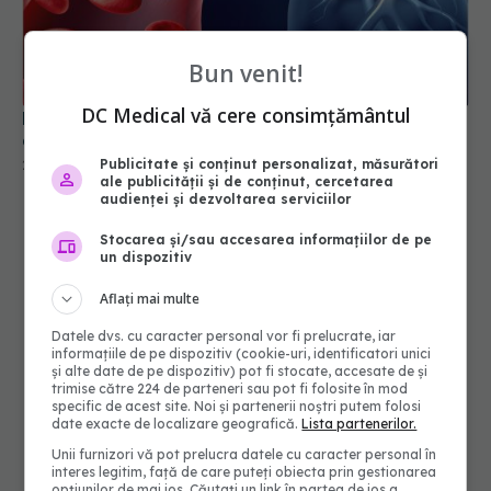
Plantele care curăță sângele și mătură toxinele
Bun venit!
din corp. Sunt minune pentru circulație
29 sep 2025, 19:11
DC Medical vă cere consimțământul
Publicitate și conținut personalizat, măsurători
ale publicității și de conținut, cercetarea
audienței și dezvoltarea serviciilor
Stocarea și/sau accesarea informațiilor de pe
un dispozitiv
Aflați mai multe
Datele dvs. cu caracter personal vor fi prelucrate, iar
informațiile de pe dispozitiv (cookie-uri, identificatori unici
și alte date de pe dispozitiv) pot fi stocate, accesate de și
trimise către 224 de parteneri sau pot fi folosite în mod
specific de acest site. Noi și partenerii noștri putem folosi
date exacte de localizare geografică.
Lista partenerilor.
Unii furnizori vă pot prelucra datele cu caracter personal în
interes legitim, față de care puteți obiecta prin gestionarea
opțiunilor de mai jos. Căutați un link în partea de jos a