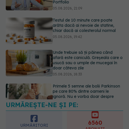
chiar dacă ai colesterolul normal
05.08.2026, 19:42
Unde trebuie să ții pâinea când
afară este caniculă. Greșeala care o
usucă sau o umple de mucegai în
doar câteva zile
05.08.2026, 18:33
Primele 5 semne ale bolii Parkinson
pe care 80% dintre oameni le
ignoră. Nu e vorba doar despre
tremor
05.08.2026, 17:31
URMĂREȘTE-NE ȘI PE:
Gabriela Cristea, manifest pentru
respect și acceptare: Corpul
fiecăruia spune o poveste
6560
05.08.2026, 21:23
URMĂRITORI
ABONAȚI