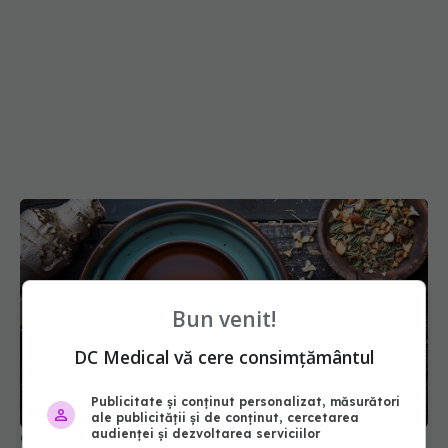
Bun venit!
DC Medical vă cere consimțământul
Publicitate și conținut personalizat, măsurători
ale publicității și de conținut, cercetarea
audienței și dezvoltarea serviciilor
Ceaiul verde, efect asupra cancerului hepatic.