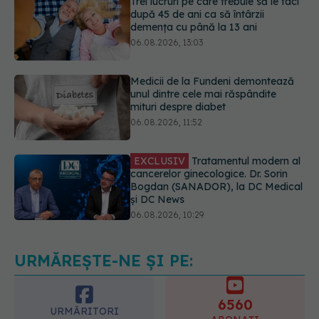
Medicii de la Fundeni demontează
unul dintre cele mai răspândite
mituri despre diabet
06.08.2026, 11:52
EXCLUSIV
Tratamentul modern al
cancerelor ginecologice. Dr. Sorin
Bogdan (SANADOR), la DC Medical
și DC News
06.08.2026, 10:29
Ilie Bolojan, anunț despre spitale în
contextul crizei energetice
06.08.2026, 15:24
URMĂREȘTE-NE ȘI PE:
6560
URMĂRITORI