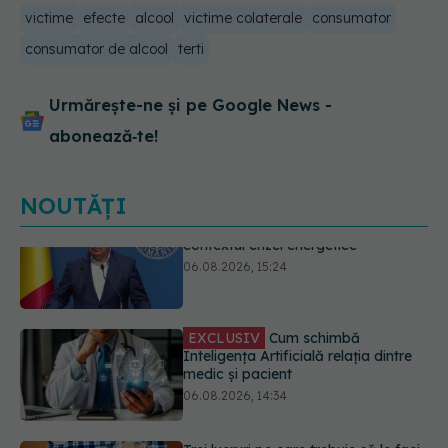
victime
efecte
alcool
victime colaterale
consumator
consumator de alcool
terti
Urmărește-ne și pe Google News -
abonează‑te!
NOUTĂȚI
EXCLUSIV
Cum schimbă
Inteligența Artificială relația dintre
medic și pacient
06.08.2026, 14:34
Trei lucruri pe care trebuie să le faci
după 45 de ani ca să întârzii
demența cu până la 13 ani
06.08.2026, 13:03