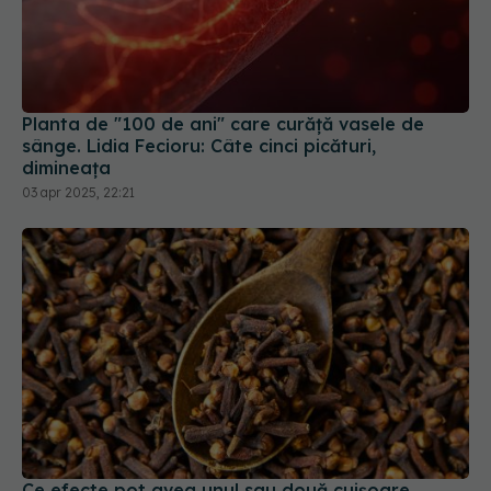
Planta de "100 de ani" care curăţă vasele de
sânge. Lidia Fecioru: Câte cinci picături,
dimineaţa
03 apr 2025, 22:21
Ce efecte pot avea unul sau două cuișoare