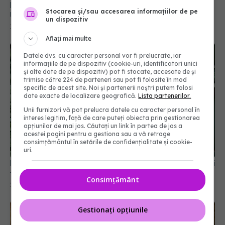
Descoperiri cheie dintr-un studiu medical de la
Stocarea și/sau accesarea informațiilor de pe
Universitatea Hiroshima
un dispozitiv
16 mai 2025, 13:06
Aflați mai multe
Datele dvs. cu caracter personal vor fi prelucrate, iar
informațiile de pe dispozitiv (cookie-uri, identificatori unici
și alte date de pe dispozitiv) pot fi stocate, accesate de și
trimise către 224 de parteneri sau pot fi folosite în mod
specific de acest site. Noi și partenerii noștri putem folosi
date exacte de localizare geografică.
Lista partenerilor.
Unii furnizori vă pot prelucra datele cu caracter personal în
interes legitim, față de care puteți obiecta prin gestionarea
opțiunilor de mai jos. Căutați un link în partea de jos a
acestei pagini pentru a gestiona sau a vă retrage
consimțământul în setările de confidențialitate și cookie-
uri.
Rădăcina de angelică: secretul natural al sănătății
femeilor
Consimțământ
27 noi 2025, 14:00
Gestionați opțiunile