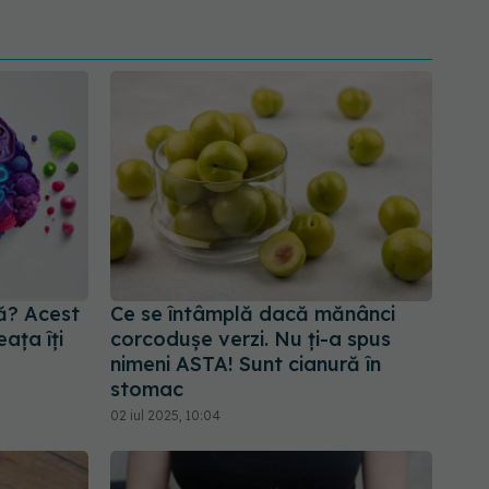
tă? Acest
Ce se întâmplă dacă mănânci
ața îți
corcodușe verzi. Nu ți-a spus
nimeni ASTA! Sunt cianură în
stomac
02 iul 2025, 10:04