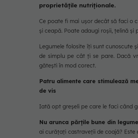
proprietățile nutriționale.
Ce poate fi mai ușor decât să faci o c
și ceapă. Poate adaugi roșii, țelină și
Legumele folosite îți sunt cunoscute și
de simplu pe cât ți se pare. Dacă vr
gătești în mod corect.
Patru alimente care stimulează me
de vis
Iată opt greșeli pe care le faci când 
Nu arunca părțile bune din legum
ai curățați castraveții de coajă? Est