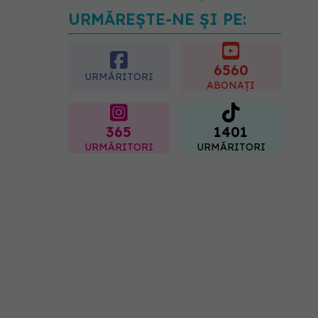
URMĂREȘTE-NE ȘI PE:
EXCLUSIV
Tratamentul
modern al cancerelor
ginecologice. Dr. Sorin
Bogdan (SANADOR), la
6560
URMĂRITORI
DC Medical și DC News
ABONAȚI
06.08.2026, 10:29
365
1401
URMĂRITORI
URMĂRITORI