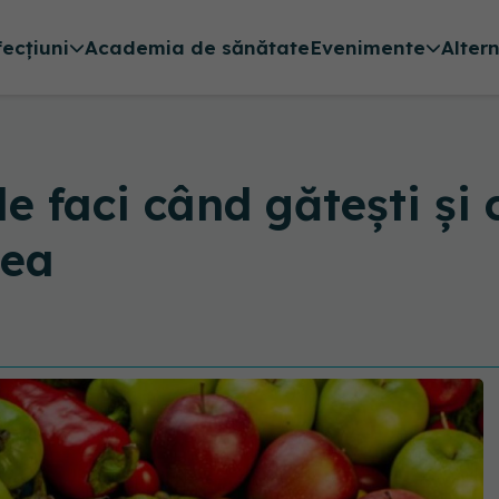
fecțiuni
Academia de sănătate
Evenimente
Alter
le faci când gătești ș
tea