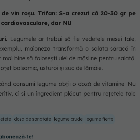
de vin roșu. Trifan: S-a crezut că 20-30 gr pe
e cardiovasculare, dar NU
uri.
Legumele ar trebui să fie vedetele mesei tale,
exemplu, maioneza transformă o salata săracă în
 mai bine să folosești ulei de măsline pentru salată.
oțet balsamic, usturoi și suc de lămâie.
când consumi legume obții o doză de vitamine. Nu
tiv, ci si un ingredient plăcut pentru rețetele tale
retete
doza de sanatate
legume crude
legume fierte
abonează‑te!