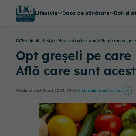
Lifestyle
Doza de sănătate
Boli și a
DCMedical
›
Lifestyle
›
Medicină alternativă
›
Plante medicinale
Opt greșeli pe care 
Află care sunt aces
Publicat pe 04 oct 2022, 19:43
Distribuie acest articol