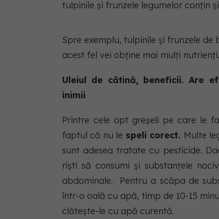
tulpinile și frunzele legumelor conțin ș
Spre exemplu, tulpinile și frunzele de br
acest fel vei obține mai mulți nutrienți
Uleiul de cătină, beneficii. Are 
inimii
Printre cele opt greșeli pe care le 
faptul că nu le
speli corect.
Multe le
sunt adesea tratate cu pesticide. Da
riști să consumi și substanțele nociv
abdominale. Pentru a scăpa de subst
într-o oală cu apă, timp de 10-15 minut
clătește-le cu apă curentă.