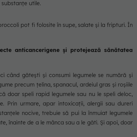
i substanțe utile.
occoli pot fi folosite în supe, salate și la fripturi. În
.
efecte anticancerigene și protejează sănătatea
faci când gătești și consumi legumele se numără și
gume precum țelina, spanacul, ardeiul gras și roșiile
că doar speli rapid legumele sau nu le speli deloc,
e. Prin urmare, apar intoxicații, alergii sau dureri
anțele nocive, trebuie să pui la înmuiat legumele
e, înainte de a le mânca sau a le găti. Și apoi, doar