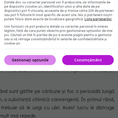
Datele dvs. cu caracter personal vor fi prelucrate, iar informațiile de
 pulpa lor, bogate în fibre, sunt eliminate. Însă nu
pe dispozitiv (cookie-uri, identificatori unici și alte date de pe
dispozitiv) pot fi stocate, accesate de și trimise către 224 de parteneri
ției de sațietate și la îmbunătățirea digestiei. Mult
sau pot fi folosite în mod specific de acest site. Noi și partenerii noștri
putem folosi date exacte de localizare geografică.
Lista partenerilor.
nder. Doar pune legumele în bender și adaugă puțină
Unii furnizori vă pot prelucra datele cu caracter personal în interes
 smoothie sănătos și hrănitor.
legitim, față de care puteți obiecta prin gestionarea opțiunilor de mai
jos. Căutați un link în partea de jos a acestei pagini pentru a gestiona
sau a vă retrage consimțământul în setările de confidențialitate și
cookie-uri.
faci când gătești și consumi legumele se numără și
entru că ai respectat o rețetă pas cu pas, asta nu
Gestionați opțiunile
Consimțământ
 Evită fierberea sau gătirea prelungită a legumelor.
abur timp șapte minute. Gătirea legumelor în cuptor
ând sunt gătite pe cărbune și foc o perioadă lungă
n, o substanță chimică cancerigenă. În primul rând,
trebuie să le ungi cu ulei. Acest lucru le distruge
c mult mai repede.