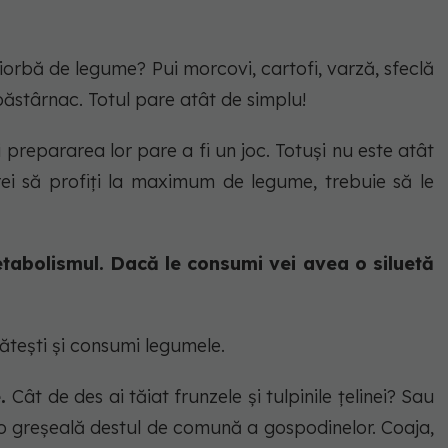
iorbă de legume? Pui morcovi, cartofi, varză, sfeclă
 păstârnac. Totul pare atât de simplu!
 prepararea lor pare a fi un joc. Totuși nu este atât
ei să profiți la maximum de legume, trebuie să le
tabolismul. Dacă le consumi vei avea o siluetă
gătești și consumi legumele.
e.
Cât de des ai tăiat frunzele și tulpinile țelinei? Sau
e o greșeală destul de comună a gospodinelor. Coaja,