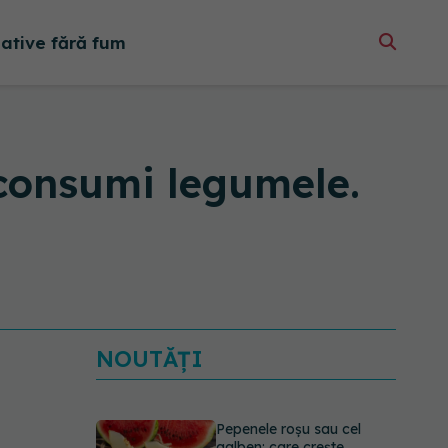
native fără fum
i consumi legumele.
NOUTĂȚI
Pepenele roșu sau cel
galben: care crește