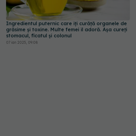
Ingredientul puternic care îți curăță organele de
grăsime și toxine. Multe femei îl adoră. Așa cureți
stomacul, ficatul și colonul
07 ian 2025, 09:08