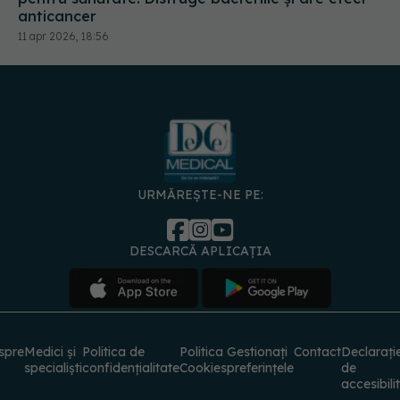
11 apr 2026, 18:56
URMĂREȘTE-NE PE:
DESCARCĂ APLICAȚIA
spre
Medici și
Politica de
Politica
Gestionați
Contact
Declarați
specialiști
confidențialitate
Cookies
preferințele
de
accesibili