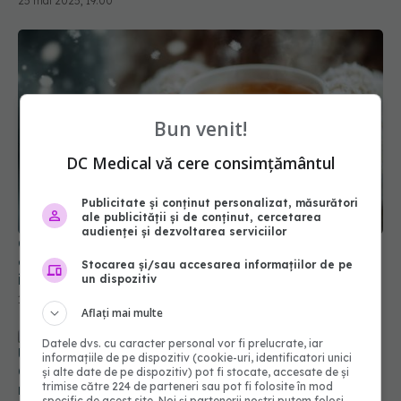
Bun venit!
DC Medical vă cere consimțământul
Publicitate și conținut personalizat, măsurători
ale publicității și de conținut, cercetarea
Ceaiul aromat care reduce inflamația din
audienței și dezvoltarea serviciilor
organism, previne infecțiile și te calmează. Este
ideal în perioadele cu vreme rece
Stocarea și/sau accesarea informațiilor de pe
un dispozitiv
17 feb 2025, 12:24
Aflați mai multe
Uleiul care reduce inflamația din organism.
Datele dvs. cu caracter personal vor fi prelucrate, iar
Cercetătorii spun că ar putea fi secretul unei vieți
informațiile de pe dispozitiv (cookie-uri, identificatori unici
mai sănătoase
și alte date de pe dispozitiv) pot fi stocate, accesate de și
trimise către 224 de parteneri sau pot fi folosite în mod
07 iul 2025, 14:23
specific de acest site. Noi și partenerii noștri putem folosi