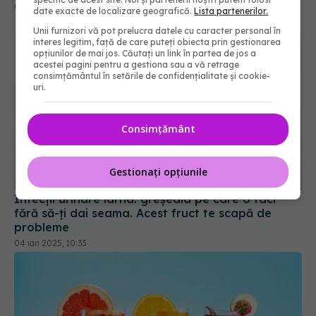
date exacte de localizare geografică.
Lista partenerilor.
Unii furnizori vă pot prelucra datele cu caracter personal în
interes legitim, față de care puteți obiecta prin gestionarea
opțiunilor de mai jos. Căutați un link în partea de jos a
acestei pagini pentru a gestiona sau a vă retrage
consimțământul în setările de confidențialitate și cookie-
uri.
Consimțământ
Gestionați opțiunile
Infecții urinare iarna: greșeala pe care o faci
fără să-ți dai seama. Acest fruct te scapă de
probleme
04 ian 2025, 10:33