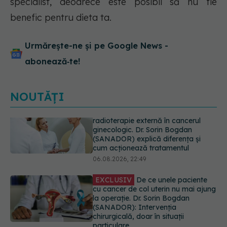
specialist, deoarece este posibil să nu fie
benefic pentru dieta ta.
Urmărește-ne și pe Google News -
abonează‑te!
NOUTĂȚI
EXCLUSIV
De ce unele paciente
cu cancer de col uterin nu mai ajung
la operație. Dr. Sorin Bogdan
(SANADOR): Intervenția
chirurgicală, doar în situații
particulare
06.08.2026, 20:45
Alertă în Europa după un nou caz
de hantavirus Anzi, singura tulpină