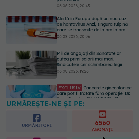
care se transmite de la om la om
06.08.2026, 20:06
Mii de angajați din Sănătate ar
putea primi salarii mai mari.
Sindicatele cer schimbarea legii
06.08.2026, 19:26
EXCLUSIV
Cancerele ginecologice
care pot fi tratate fără operație. Dr.
Sorin Bogdan (SANADOR): Chirurgia
este indicată doar punctual, pentru
anumite categorii de paciente
06.08.2026, 19:05
URMĂREȘTE-NE ȘI PE:
EXCLUSIV
Brahiterapie vs
radioterapie externă în cancerul
ginecologic. Dr. Sorin Bogdan
6560
(SANADOR) explică diferența și
URMĂRITORI
cum acționează tratamentul
ABONAȚI
06.08.2026, 22:49