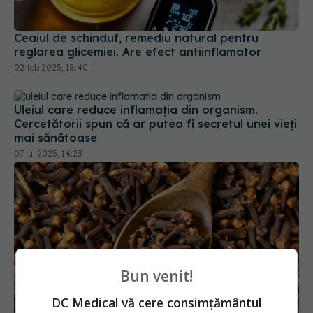
Ceaiul de schinduf, remediu natural pentru
reglarea glicemiei. Are efect antiinflamator
02 feb 2025, 18:40
Uleiul care reduce inflamația din organism.
Cercetătorii spun că ar putea fi secretul unei vieți
mai sănătoase
07 iul 2025, 14:23
Bun venit!
DC Medical vă cere consimțământul