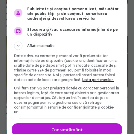
Ce efecte pot avea unul sau două cuișoare
Publicitate și conținut personalizat, măsurători
consumate zilnic asupra organismului. Explicațiile
ale publicității și de conținut, cercetarea
audienței și dezvoltarea serviciilor
dr. Virgiliu Stroescu
04 iul 2026, 10:50
Stocarea și/sau accesarea informațiilor de pe
un dispozitiv
Aflați mai multe
Datele dvs. cu caracter personal vor fi prelucrate, iar
informațiile de pe dispozitiv (cookie-uri, identificatori unici
și alte date de pe dispozitiv) pot fi stocate, accesate de și
trimise către 224 de parteneri sau pot fi folosite în mod
specific de acest site. Noi și partenerii noștri putem folosi
date exacte de localizare geografică.
Lista partenerilor.
Unii furnizori vă pot prelucra datele cu caracter personal în
interes legitim, față de care puteți obiecta prin gestionarea
opțiunilor de mai jos. Căutați un link în partea de jos a
acestei pagini pentru a gestiona sau a vă retrage
Ceaiul banal care poate scădea tensiunea
consimțământul în setările de confidențialitate și cookie-
uri.
arterială fără pastile
10 mai 2025, 14:18
Consimțământ