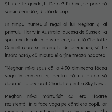
Știu ce te gândești: De ce? Ei bine, se pare că
sarcina ei îi dă și bătăi de cap.
În timpul turneului regal al lui Meghan și al
prințului Harry în Australia, ducesa de Sussex i-a
spus unei localnice australiene, numită Charlotte
Connell (care se întâmplă, de asemenea, să fie
însărcinată), că micuța ei o ține trează noaptea.
"Meghan mi-a spus că la 4:30 dimineață făcea
yoga în camera ei, pentru că nu putea să
doarmă", a declarat Charlotte pentru Sky News.
Meghan mi-a mărturisit că era "foarte
rezistentă" în a face yoga pe când era copil, iar
mama ei a continuat să o încurajeze. "În