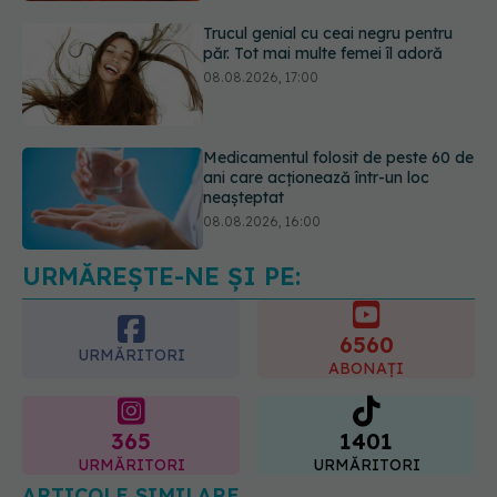
Medicamentul folosit de peste 60 de
ani care acționează într-un loc
neașteptat
08.08.2026, 16:00
Transpirații nocturne: semnul ignorat
care poate ascunde probleme
serioase de sănătate
08.08.2026, 20:00
URMĂREȘTE-NE ȘI PE:
6560
URMĂRITORI
ABONAȚI
365
1401
URMĂRITORI
URMĂRITORI
ARTICOLE SIMILARE