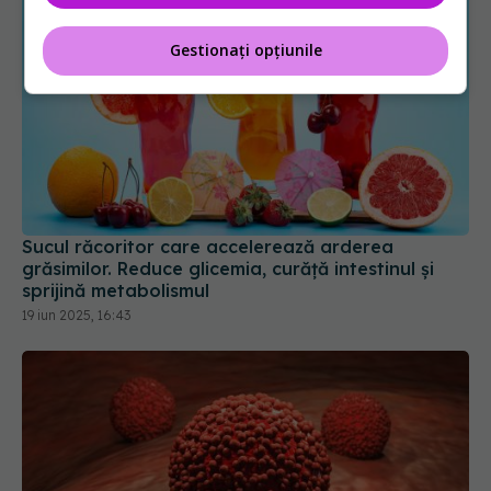
Gestionați opțiunile
Sucul răcoritor care accelerează arderea
grăsimilor. Reduce glicemia, curăță intestinul și
sprijină metabolismul
19 iun 2025, 16:43