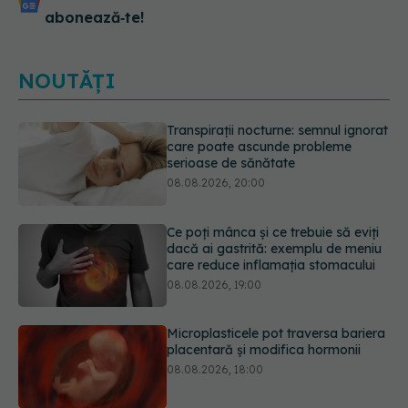
abonează‑te!
NOUTĂȚI
Ce poți mânca și ce trebuie să eviți
dacă ai gastrită: exemplu de meniu
care reduce inflamația stomacului
08.08.2026, 19:00
Microplasticele pot traversa bariera
placentară și modifica hormonii
08.08.2026, 18:00
Trucul genial cu ceai negru pentru
păr. Tot mai multe femei îl adoră
08.08.2026, 17:00