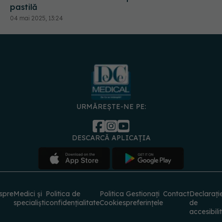
pastilă
04 mai 2025, 13:24
URMĂREȘTE-NE PE:
DESCARCĂ APLICAȚIA
spre
Medici și
Politica de
Politica
Gestionați
Contact
Declarați
specialiști
confidențialitate
Cookies
preferințele
de
accesibili