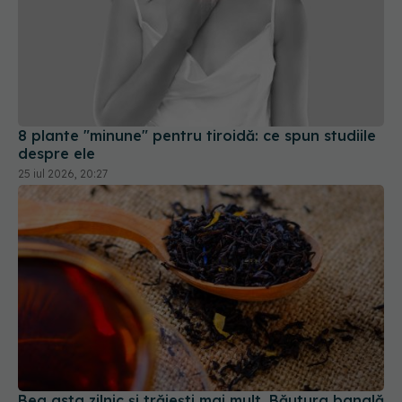
8 plante "minune" pentru tiroidă: ce spun studiile
despre ele
25 iul 2026, 20:27
Bea asta zilnic și trăiești mai mult. Băutura banală