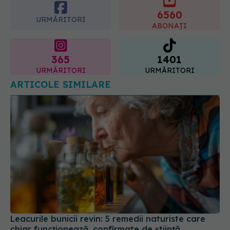
6560
URMĂRITORI
ABONAȚI
365
1401
URMĂRITORI
URMĂRITORI
ARTICOLE SIMILARE
Leacurile bunicii revin: 5 remedii naturiste care
chiar funcționează, confirmate de știință