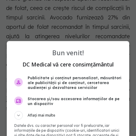
de folat, ceea ce crește riscul de complicații în
timpul sarcinii. Avocado furnizează 27% din
aportul de folat recomandat în timpul sarcinii,
ajută la atingerea nivelurilor recomandate
pentru vitaminele C, potasiu și B6 și poate
Bun venit!
preveni constipația datorită conținutului ridicat
DC Medical vă cere consimțământul
de fibre.
Publicitate și conținut personalizat, măsurători
Pentru o masă sau o idee de gustare sănătoasă
ale publicității și de conținut, cercetarea
audienței și dezvoltarea serviciilor
pentru sarcină și alăptare, încearcă să umpli o
jumătate de avocado cu salată de somon sau
Stocarea și/sau accesarea informațiilor de pe
un dispozitiv
salată de pui.
Aflați mai multe
Datele dvs. cu caracter personal vor fi prelucrate, iar
informațiile de pe dispozitiv (cookie-uri, identificatori unici
Este un aliment delicious și versatil
și alte date de pe dispozitiv) pot fi stocate, accesate de și