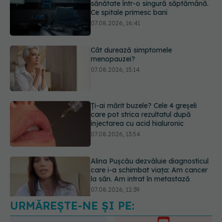
menopauzei?
07.08.2026, 15:14
Ți-ai mărit buzele? Cele 4 greșeli
care pot strica rezultatul după
injectarea cu acid hialuronic
07.08.2026, 13:54
Alina Pușcău dezvăluie diagnosticul
care i-a schimbat viața: Am cancer
la sân. Am intrat în metastază
07.08.2026, 12:39
Dieta care poate crește brusc
colesterolul. Cine este mai expus
07.08.2026, 17:22
URMĂREȘTE-NE ȘI PE: