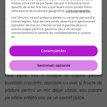
trimise către 224 de parteneri sau pot fi folosite în mod
specific de acest site. Noi și partenerii noștri putem folosi
Avocado este un ingredient versatil și nutritiv
date exacte de localizare geografică.
Lista partenerilor.
Unii furnizori vă pot prelucra datele cu caracter personal în
care poate fi folosit în diverse rețete, inclusiv în
interes legitim, față de care puteți obiecta prin gestionarea
salate, guacamole și supe. Pot fi folosiți ca
opțiunilor de mai jos. Căutați un link în partea de jos a
acestei pagini pentru a gestiona sau a vă retrage
înlocuitor pentru maioneză în iaurtul grecesc,
consimțământul în setările de confidențialitate și cookie-
uri.
acoperiți cu roșii și avocado sau adăugați în
smoothie-uri pentru grăsimi sănătoase.
Consimțământ
De asemenea, avocado poate fi folosit în salate,
Gestionați opțiunile
boluri de cereale și mousse-uri de ciocolată
fără lapte. Pot fi coapte la cuptor pentru
bunătăți crocante, asociate cu ouă și fructe de
pădure pentru un mic dejun sățios, sau pasate
pe pâine prăjită sau pe un cartof dulce.