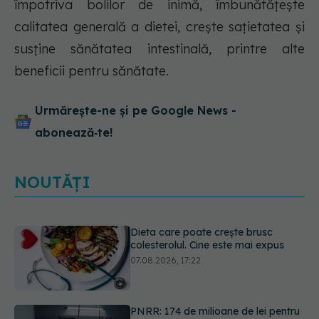
împotriva bolilor de inimă, îmbunătățește
calitatea generală a dietei, crește sațietatea și
susține sănătatea intestinală, printre alte
beneficii pentru sănătate.
Urmărește-ne și pe Google News -
abonează‑te!
NOUTĂȚI
PNRR: 174 de milioane de lei pentru
sănătate într-o singură săptămână.
Ce spitale primesc bani
07.08.2026, 16:41
Cât durează simptomele