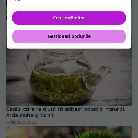
5 plante medicinale care ajută la echilibrarea
Consimțământ
hormonilor
10 sep 2025, 14:10
Gestionați opțiunile
Ceaiul care te ajută să slăbești rapid și natural.
Arde multe grăsimi
19 feb 2025, 17:18