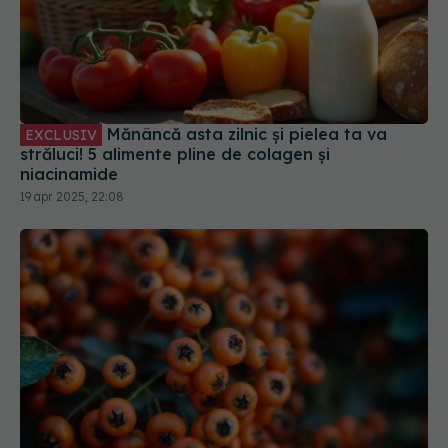
Mănâncă asta zilnic și pielea ta va
EXCLUSIV
străluci! 5 alimente pline de colagen și
niacinamide
19 apr 2025, 22:08