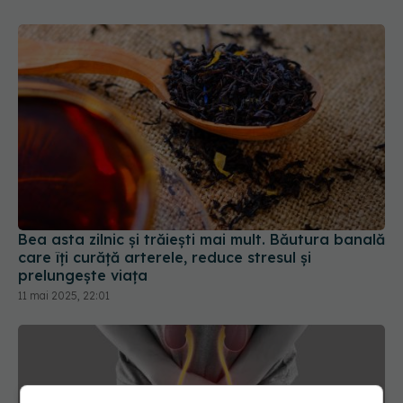
Bea asta zilnic și trăiești mai mult. Băutura banală
care îți curăță arterele, reduce stresul și
prelungește viața
11 mai 2025, 22:01