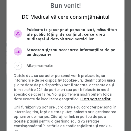
Bun venit!
DC Medical vă cere consimțământul
Publicitate și conținut personalizat, măsurători
ale publicității și de conținut, cercetarea
audienței și dezvoltarea serviciilor
Remedii care ajută în vezica urinară hiperactivă.
Stocarea și/sau accesarea informațiilor de pe
Asta reduce nevoia frecventă de a merge la
un dispozitiv
toaletă
02 mai 2026, 08:17
Aflați mai multe
Datele dvs. cu caracter personal vor fi prelucrate, iar
informațiile de pe dispozitiv (cookie-uri, identificatori unici
și alte date de pe dispozitiv) pot fi stocate, accesate de și
trimise către 224 de parteneri sau pot fi folosite în mod
specific de acest site. Noi și partenerii noștri putem folosi
date exacte de localizare geografică.
Lista partenerilor.
Unii furnizori vă pot prelucra datele cu caracter personal în
interes legitim, față de care puteți obiecta prin gestionarea
opțiunilor de mai jos. Căutați un link în partea de jos a
acestei pagini pentru a gestiona sau a vă retrage
consimțământul în setările de confidențialitate și cookie-
uri.