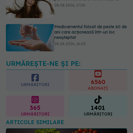
Medicamentul folosit de peste 60 de
ani care acționează într-un loc
neașteptat
08.08.2026, 16:00
Transpirații nocturne: semnul ignorat
care poate ascunde probleme
serioase de sănătate
08.08.2026, 20:00
URMĂREȘTE-NE ȘI PE:
6560
URMĂRITORI
ABONAȚI
365
1401
URMĂRITORI
URMĂRITORI
ARTICOLE SIMILARE