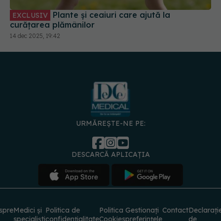
Plante și ceaiuri care ajută la
EXCLUSIV
curățarea plămânilor
14 dec 2025, 19:42
URMĂREȘTE-NE PE:
DESCARCĂ APLICAȚIA
spre
Medici și
Politica de
Politica
Gestionați
Contact
Declarați
specialiști
confidențialitate
Cookies
preferințele
de