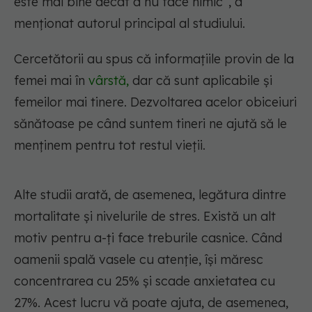
este mai bine decât a nu face nimic”, a
menționat autorul principal al studiului.
Cercetătorii au spus că informațiile provin de la
femei mai în
vârstă,
dar că sunt aplicabile și
femeilor mai tinere. Dezvoltarea acelor obiceiuri
sănătoase pe când suntem tineri ne ajută să le
menținem pentru tot restul vieții.
Alte studii arată, de asemenea, legătura dintre
mortalitate și nivelurile de stres. Există un alt
motiv pentru a-ți face treburile casnice. Când
oamenii spală vasele cu atenție, își măresc
concentrarea cu 25% și scade anxietatea cu
27%. Acest lucru vă poate ajuta, de asemenea,