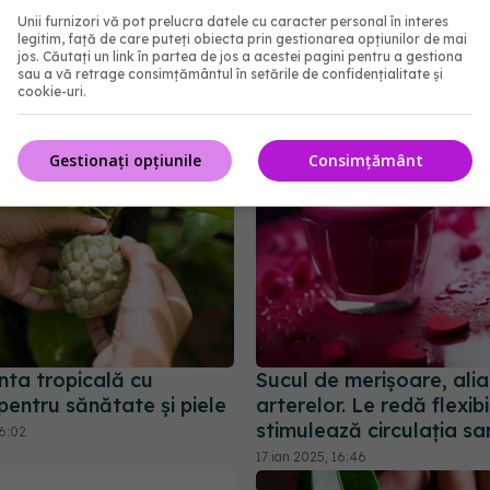
Plante și ceaiuri care
Singurul aliment care îți
Unii furnizori vă pot prelucra datele cu caracter personal în interes
legitim, față de care puteți obiecta prin gestionarea opțiunilor de mai
 curățarea plămânilor
tensiunea arterială - și
jos. Căutați un link în partea de jos a acestei pagini pentru a gestiona
usturoiul!
sau a vă retrage consimțământul în setările de confidențialitate și
9:42
cookie-uri.
19 apr 2025, 15:15
Gestionați opțiunile
Consimțământ
nta tropicală cu
Sucul de merișoare, alia
 pentru sănătate și piele
arterelor. Le redă flexibi
stimulează circulația s
16:02
17 ian 2025, 16:46