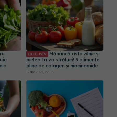
ru
Mănâncă asta zilnic și
EXCLUSIV
uie
pielea ta va străluci! 5 alimente
mia
pline de colagen și niacinamide
19 apr 2025, 22:08