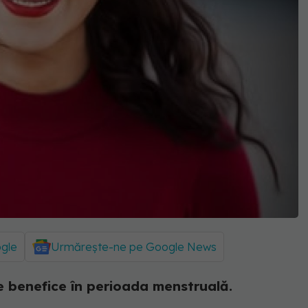
ogle
Urmărește-ne pe Google News
e benefice în perioada menstruală.