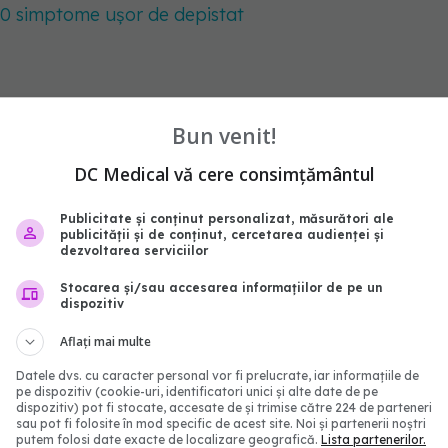
10 simptome ușor de depistat
ruala
pms
Bun venit!
abonează‑te!
DC Medical vă cere consimțământul
Publicitate și conținut personalizat, măsurători ale
publicității și de conținut, cercetarea audienței și
dezvoltarea serviciilor
Stocarea și/sau accesarea informațiilor de pe un
dispozitiv
Aflați mai multe
Datele dvs. cu caracter personal vor fi prelucrate, iar informațiile de
pe dispozitiv (cookie-uri, identificatori unici și alte date de pe
dispozitiv) pot fi stocate, accesate de și trimise către 224 de parteneri
sau pot fi folosite în mod specific de acest site. Noi și partenerii noștri
putem folosi date exacte de localizare geografică.
Lista partenerilor.