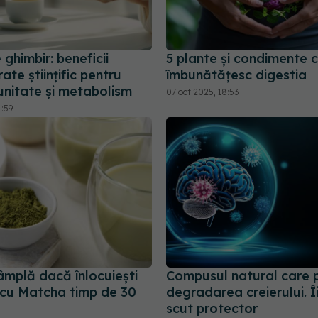
 ghimbir: beneficii
5 plante și condimente 
te științific pentru
îmbunătățesc digestia
unitate și metabolism
07 oct 2025, 18:53
1:59
âmplă dacă înlocuiești
Compusul natural care 
cu Matcha timp de 30
degradarea creierului. Î
scut protector