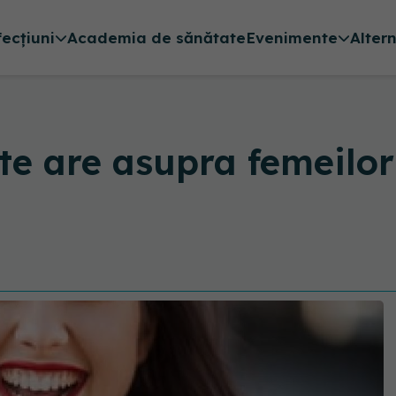
fecțiuni
Academia de sănătate
Evenimente
Alter
te are asupra femeilor