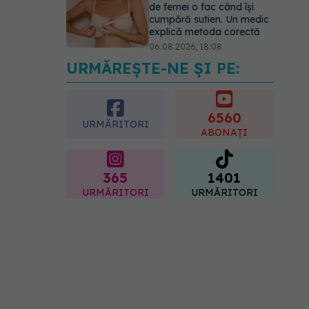
de femei o fac când își
cumpără sutien. Un medic
explică metoda corectă
06.08.2026, 18:08
URMĂREȘTE-NE ȘI PE:
EXCLUSIV
De ce unele
paciente cu cancer de col
uterin nu mai ajung la
operație. Dr. Sorin Bogdan
6560
URMĂRITORI
(SANADOR): Intervenția
ABONAȚI
chirurgicală, doar în situații
particulare
06.08.2026, 20:45
365
1401
URMĂRITORI
URMĂRITORI