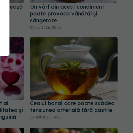
 reglează
Un vârf din acest condiment
 NU e
poate provoca vânătăi și
sângerare
03 feb 2026, 20:13
t al
Ceaiul banal care poate scădea
litatea și
tensiunea arterială fără pastile
anguină
10 mai 2025, 14:18