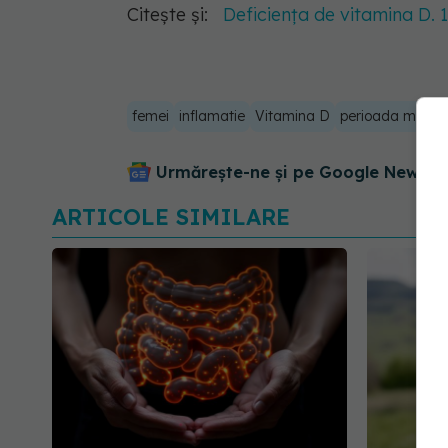
Citește și:
Deficiența de vitamina D. 
femei
inflamatie
Vitamina D
perioada menst
Urmărește-ne și pe Google News - 
ARTICOLE SIMILARE