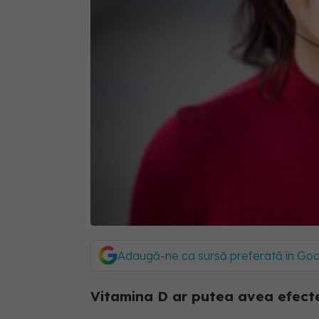
Adaugă-ne ca sursă preferată în Go
Vitamina D ar putea avea efect