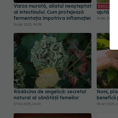
Varza murată, aliatul neașteptat
EXCLUSIV
al intestinului. Cum protejează
ajută la
fermentația împotriva inflamației
14 dec 2025, 1
16 apr 2025, 08:38
Rădăcina de angelică: secretul
Noni, pla
natural al sănătății femeilor
beneficii
27 noi 2025, 14:00
05 oct 2025, 