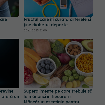
care
Fructul care îți curăță arterele și
ține diabetul departe
06 iul 2025, 11:00
previne
Superalimente pe care trebuie să
i oferă un
le mănânci în fiecare zi.
Mâncăruri esențiale pentru