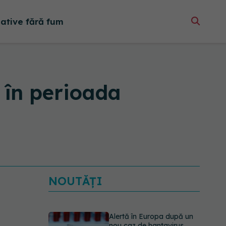
native fără fum
 în perioada
NOUTĂȚI
Alertă în Europa după un
nou caz de hantavirus