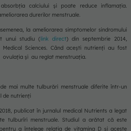
bsorbția calciului și poate reduce inflamația.
ameliorarea durerilor menstruale.
 asemenea, la ameliorarea simptomelor sindromului
it unui studiu (
link direct
) din septembrie 2014,
 Medical Sciences. Când acești nutrienți au fost
 ovulația și au reglat menstruația.
 de mai multe tulburări menstruale diferite într-un
 de nutrienți
2018, publicat în jurnalul medical Nutrients a legat
e tulburîri menstruale. Studiul a arătat că este
entru a înțelege relația de vitamina D și aceste