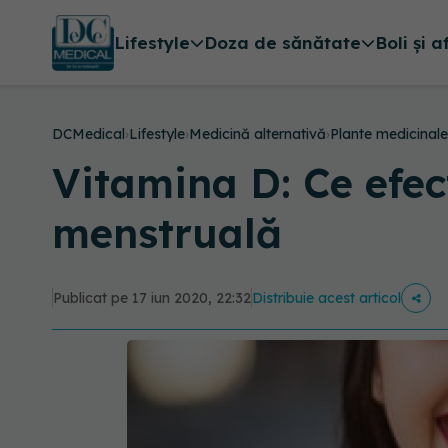
Lifestyle
Doza de sănătate
Boli și a
DCMedical
›
Lifestyle
›
Medicină alternativă
›
Plante medicinale
Vitamina D: Ce efec
menstruală
Publicat pe 17 iun 2020, 22:32
Distribuie acest articol