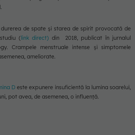
.
durerea de spate și starea de spirit provocată de
studiu (
link direct)
din 2018, publicat în jurnalul
gy. Crampele menstruale intense și simptomele
 asemenea, ameliorate.
amina D
este expunere insuficientă la lumina soarelui,
iuni, pot avea, de asemenea, o influență.