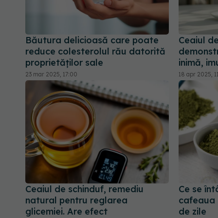
Băutura delicioasă care poate
Ceaiul de
reduce colesterolul rău datorită
demonstra
proprietăților sale
inimă, im
23 mar 2025, 17:00
18 apr 2025, 1
Ceaiul de schinduf, remediu
Ce se înt
natural pentru reglarea
cafeaua 
glicemiei. Are efect
de zile