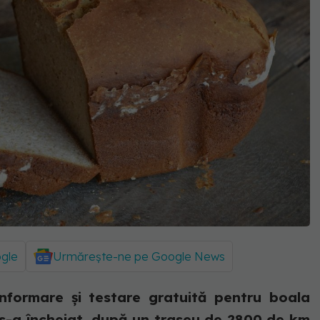
ogle
Urmărește-ne pe Google News
nformare și testare gratuită pentru boala
s-a încheiat, după un traseu de 2800 de km