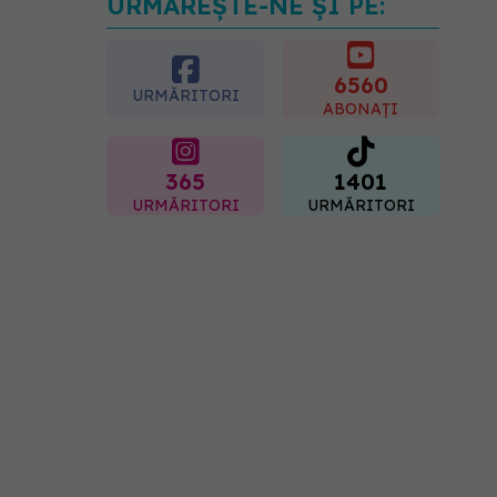
URMĂREȘTE-NE ȘI PE:
Ți-ai mărit buzele? Cele 4
greșeli care pot strica
rezultatul după injectarea
cu acid hialuronic
6560
URMĂRITORI
07.08.2026, 13:54
ABONAȚI
365
1401
URMĂRITORI
URMĂRITORI