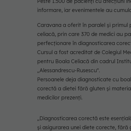
Peste 1.500 de pacienți cu afecțiuni in
informare, iar evenimentele au cumulat 
Caravana a oferit în paralel și primu
celiacă, prin care 370 de medici au pa
perfecționare în diagnosticarea corect
Cursul a fost acreditat de Colegiul Me
pentru Boala Celiacă din cadrul Insti
„Alessandrescu-Rusescu".
Persoanele deja diagnosticate cu boal
corectă a dietei fără gluten și materi
medicilor prezenți.
„Diagnosticarea corectă este esențial
și asigurarea unei diete corecte, fără g