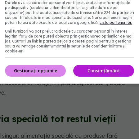
Datele dvs. cu caracter personal vor fi prelucrate, iar informațiile de
inului subțire, care nu mai poate digera alimentele și
pe dispozitiv (cookie-uri, identificatori unici și alte date de pe
dispozitiv) pot fi stocate, accesate de și trimise către 224 de parteneri
sau pot fi folosite în mod specific de acest site. Noi și partenerii noștri
putem folosi date exacte de localizare geografică.
Lista partenerilor.
verse, de la tulburări digestive de orice fel, la
Unii furnizori vă pot prelucra datele cu caracter personal în interes
patie periferică sau osteoporoză precoce. Ele pot fi
legitim, față de care puteți obiecta prin gestionarea opțiunilor de mai
jos. Căutați un link în partea de jos a acestei pagini pentru a gestiona
m de malabsorbție, cu tulburări endocrinologice sau
sau a vă retrage consimțământul în setările de confidențialitate și
cookie-uri.
at, deoarece simptomele sunt complexe, nespecifice,
Gestionați opțiunile
Consimțământ
or afecțiuni, necesită monitorizare continuă și mai
t accesibile. Totuși, în lipsa diagnosticării, boala
ve.
a specială tot restul vieții
 singur: alimentația specială cu produse fără