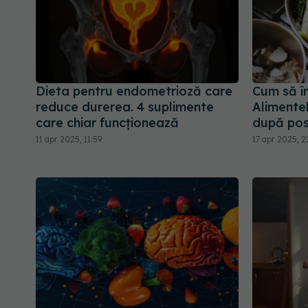
Dieta pentru endometrioză care
Cum să în
reduce durerea. 4 suplimente
Alimentel
care chiar funcționează
după pos
11 apr 2025, 11:59
17 apr 2025, 2