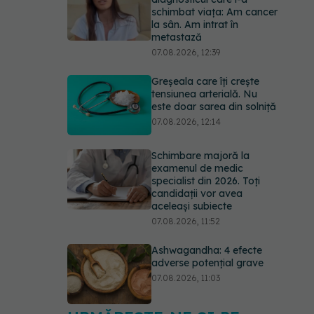
schimbat viața: Am cancer
la sân. Am intrat în
metastază
07.08.2026, 12:39
Greșeala care îți crește
tensiunea arterială. Nu
este doar sarea din solniță
07.08.2026, 12:14
Schimbare majoră la
examenul de medic
specialist din 2026. Toți
candidații vor avea
aceleași subiecte
07.08.2026, 11:52
Ashwagandha: 4 efecte
adverse potențial grave
07.08.2026, 11:03