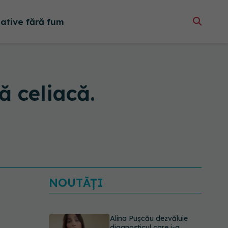
native fără fum
ă celiacă.
NOUTĂȚI
Alina Pușcău dezvăluie
diagnosticul care i-a