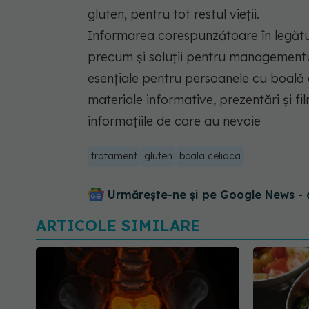
gluten, pentru tot restul vieții.
Informarea corespunzătoare în legătură
precum și soluții pentru managementul d
esențiale pentru persoanele cu boală c
materiale informative, prezentări și f
informațiile de care au nevoie
tratament
gluten
boala celiaca
Urmărește-ne și pe Google News - 
ARTICOLE SIMILARE