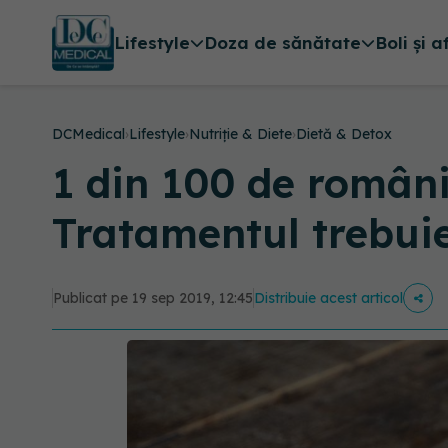
Lifestyle
Doza de sănătate
Boli și a
DCMedical
›
Lifestyle
›
Nutriție & Diete
›
Dietă & Detox
1 din 100 de români
Tratamentul trebui
Publicat pe 19 sep 2019, 12:45
Distribuie acest articol