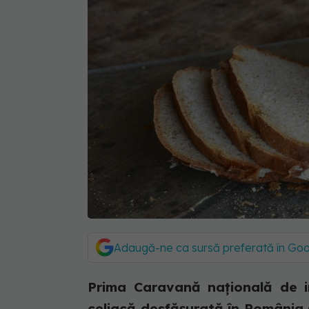
Adaugă-ne ca sursă preferată în Go
Prima Caravană națională de i
celiacă desfășurată în România 