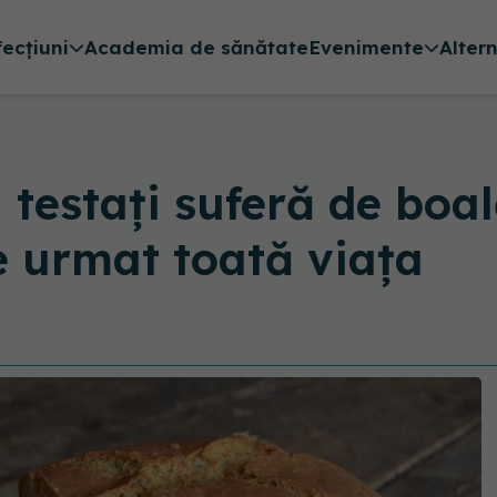
fecțiuni
Academia de sănătate
Evenimente
Alter
 testați suferă de boal
e urmat toată viața