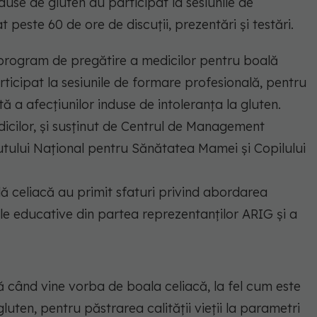
duse de gluten au participat la sesiunile de
peste 60 de ore de discuții, prezentări și testări.
l program de pregătire a medicilor pentru boală
rticipat la sesiunile de formare profesională, pentru
ă a afecțiunilor induse de intoleranța la gluten.
dicilor, și susținut de Centrul de Management
tutului Național pentru Sănătatea Mamei și Copilului
ă celiacă au primit sfaturi privind abordarea
ale educative din partea reprezentanților ARIG și a
ă când vine vorba de boala celiacă, la fel cum este
luten, pentru păstrarea calității vieții la parametri