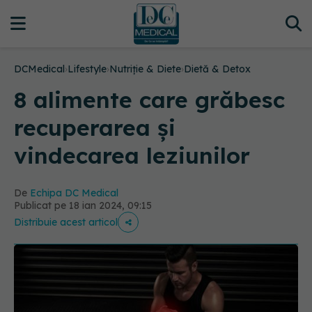
DCMedical
›
Lifestyle
›
Nutriție & Diete
›
Dietă & Detox
8 alimente care grăbesc
recuperarea și
vindecarea leziunilor
De
Echipa DC Medical
Publicat pe 18 ian 2024, 09:15
Distribuie acest articol