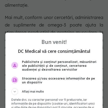
alimentație.
Mai mult, conform unor cercetări, administrarea
de suplimente de omega-3 poate ajuta la
stimularea producției de proteine musculare, la
diminuarea cantității de mușchi pierdute în
Bun venit!
cazul imobilizării și la accelerarea recuperării
DC Medical vă cere consimțământul
după o comoție.
Publicitate și conținut personalizat, măsurători
ale publicității și de conținut, cercetarea
Totuși, atunci când reiei exercițiile fizice,
audienței și dezvoltarea serviciilor
consumul unor cantități mari de grăsimi omega-
Stocarea și/sau accesarea informațiilor de pe
3 din suplimente poate împiedica capacitatea
un dispozitiv
organismului de a crește din nou masă
Aflați mai multe
musculară. Astfel, ar putea fi de preferat să
Datele dvs. cu caracter personal vor fi prelucrate, iar
informațiile de pe dispozitiv (cookie-uri, identificatori unici
mărești consumul de alimente bogate în
și alte date de pe dispozitiv) pot fi stocate, accesate de și