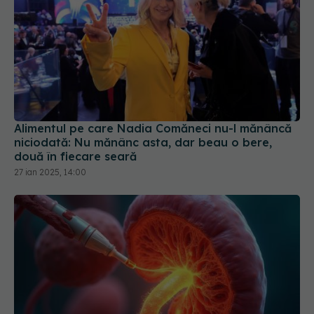
Alimentul pe care Nadia Comăneci nu-l mănâncă
niciodată: Nu mănânc asta, dar beau o bere,
două în fiecare seară
27 ian 2025, 14:00
10 alimente care scad glicemia în mod natural. Un
fruct banal ține diabetul sub control