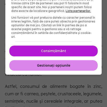
omega-3, în loc de suplimente.
trimise către 224 de parteneri sau pot fi folosite în mod
specific de acest site. Noi și partenerii noștri putem folosi
date exacte de localizare geografică.
Lista partenerilor.
Unii furnizori vă pot prelucra datele cu caracter personal în
interes legitim, față de care puteți obiecta prin gestionarea
5. Alimente bogate în zinc
opțiunilor de mai jos. Căutați un link în partea de jos a
acestei pagini pentru a gestiona sau a vă retrage
consimțământul în setările de confidențialitate și cookie-
Numeroase enzime și proteine, inclusiv cele
uri.
necesare pentru repararea țesuturilor,
Consimțământ
vindecarea rănilor și creșterea, includ zinc. De
fapt, cercetările indică faptul că un aport
Gestionați opțiunile
inadecvat de zinc ar putea împiedica
vindecarea rănilor.
Astfel, consumul de alimente bogate în zinc,
cum ar fi carnea, peștele, crustaceele, legumele,
semințele, nucile și cerealele integrale, ar putea