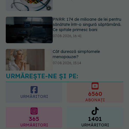
07.08.2026, 16:41
Cât durează simptomele
menopauzei?
07.08.2026, 15:14
URMĂREȘTE-NE ȘI PE:
EXCLUSIV
Cancerele care pot fi
prevenite. Dr. Sorin Bogdan
(SANADOR): Au metode de
6560
prevenție
URMĂRITORI
ABONAȚI
07.08.2026, 20:09
365
1401
URMĂRITORI
URMĂRITORI
ARTICOLE SIMILARE