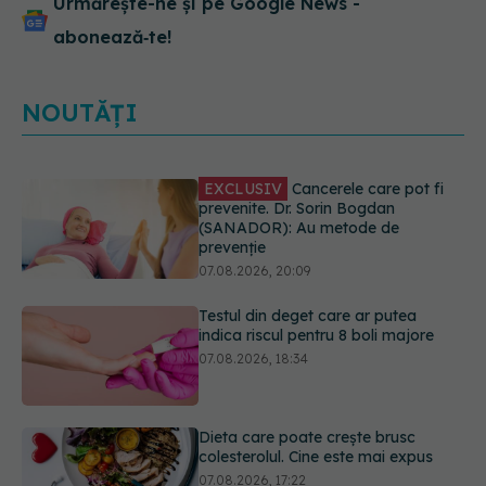
Urmărește-ne și pe Google News -
abonează‑te!
NOUTĂȚI
Testul din deget care ar putea
indica riscul pentru 8 boli majore
07.08.2026, 18:34
Dieta care poate crește brusc
colesterolul. Cine este mai expus
07.08.2026, 17:22
PNRR: 174 de milioane de lei pentru
sănătate într-o singură săptămână.
Ce spitale primesc bani