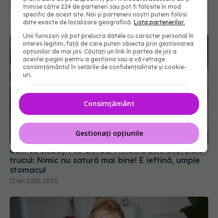
trimise către 224 de parteneri sau pot fi folosite în mod
URMĂRITORI
URMĂRITORI
specific de acest site. Noi și partenerii noștri putem folosi
ARTICOLE SIMILARE
date exacte de localizare geografică.
Lista partenerilor.
Unii furnizori vă pot prelucra datele cu caracter personal în
interes legitim, față de care puteți obiecta prin gestionarea
opțiunilor de mai jos. Căutați un link în partea de jos a
acestei pagini pentru a gestiona sau a vă retrage
consimțământul în setările de confidențialitate și cookie-
uri.
Consimțământ
Gestionați opțiunile
Cum să slăbești cu ciorbă. Mihaela Bilic dezvăluie
trucul: Nimic nu satură mai bine! E ieftină, umple
stomacul
17 ian 2025, 10:55