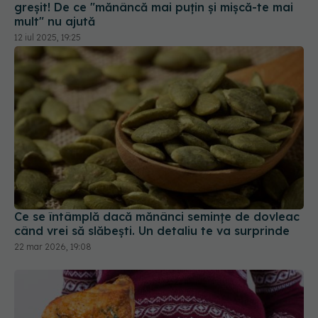
greșit! De ce "mănâncă mai puțin și mișcă-te mai
mult" nu ajută
12 iul 2025, 19:25
Ce se întâmplă dacă mănânci semințe de dovleac
când vrei să slăbești. Un detaliu te va surprinde
22 mar 2026, 19:08