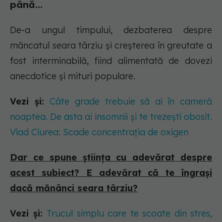
până...
De-a ungul timpului, dezbaterea despre
mâncatul seara târziu și creșterea în greutate a
fost interminabilă, fiind alimentată de dovezi
anecdotice și mituri populare.
Vezi și:
Câte grade trebuie să ai în cameră
noaptea. De asta ai insomnii și te trezești obosit.
Vlad Ciurea: Scade concentrația de oxigen
Dar ce spune știința cu adevărat despre
acest subiect? E adevărat că te îngrași
dacă mănânci seara târziu?
Vezi și:
Trucul simplu care te scoate din stres,