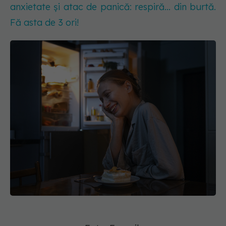
anxietate și atac de panică: respiră... din burtă.
Fă asta de 3 ori!