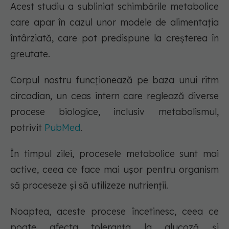
Acest studiu a subliniat schimbările metabolice
care apar în cazul unor modele de alimentația
întârziată, care pot predispune la creșterea în
greutate.
Corpul nostru funcționează pe baza unui ritm
circadian, un ceas intern care reglează diverse
procese biologice, inclusiv metabolismul,
potrivit
PubMed
.
În timpul zilei, procesele metabolice sunt mai
active, ceea ce face mai ușor pentru organism
să proceseze și să utilizeze nutrienții.
Noaptea, aceste procese încetinesc, ceea ce
poate afecta toleranța la glucoză și