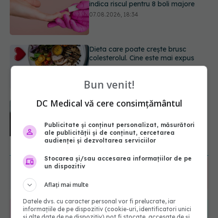
colesterolul. Cine este mai expus
07.08.2026, 17:22
PNRR: 174 de milioane de lei pentru
sănătate într-o singură săptămână.
Ce spitale primesc bani
07.08.2026, 16:41
Bun venit!
DC Medical vă cere consimțământul
Ce spune culoarea ta preferată
despre vârsta pe care o ai. Care
este "codul cromatic" al generațiilor
Publicitate și conținut personalizat, măsurători
07.08.2026, 21:29
ale publicității și de conținut, cercetarea
audienței și dezvoltarea serviciilor
URMĂREȘTE-NE ȘI PE:
Stocarea și/sau accesarea informațiilor de pe
un dispozitiv
6560
URMĂRITORI
Aflați mai multe
ABONAȚI
Datele dvs. cu caracter personal vor fi prelucrate, iar
informațiile de pe dispozitiv (cookie-uri, identificatori unici
365
1401
și alte date de pe dispozitiv) pot fi stocate, accesate de și