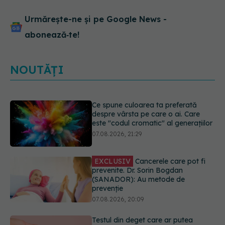
Urmărește-ne și pe Google News -
abonează‑te!
NOUTĂȚI
EXCLUSIV
Cancerele care pot fi
prevenite. Dr. Sorin Bogdan
(SANADOR): Au metode de
prevenție
07.08.2026, 20:09
Testul din deget care ar putea
indica riscul pentru 8 boli majore
07.08.2026, 18:34
Dieta care poate crește brusc