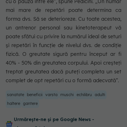
cu o pauză între ele”, spune Pedicini. „Un număr
mai mare de repetări poate determina ca
forma dvs. Să se deterioreze. Cu toate acestea,
un antrenor personal sau kinetoterapeut vă
poate sfătui cu privire la numărul ideal de seturi
și repetări în funcție de nivelul dvs. de condiție
fizică. O greutate sigură pentru început ar fi
40% - 50% din greutatea corpului. Apoi creșteți
treptat greutatea dacă puteți completa un set
complet de opt repetări cu o formă adecvată”.
sanatate
beneficii
varsta
muschi
echilibru
adulti
haltere
gantere
Urmărește-ne și pe Google News -