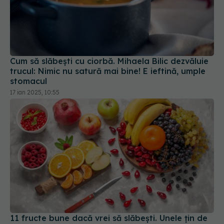
Cum să slăbești cu ciorbă. Mihaela Bilic dezvăluie
trucul: Nimic nu satură mai bine! E ieftină, umple
stomacul
17 ian 2025, 10:55
11 fructe bune dacă vrei să slăbești. Unele țin de