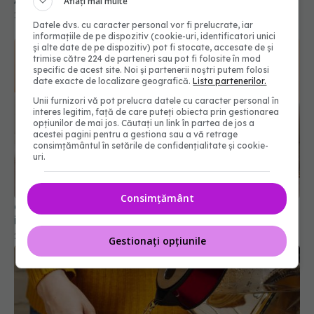
Aflați mai multe
11 mar 2025, 13:25
Datele dvs. cu caracter personal vor fi prelucrate, iar
informațiile de pe dispozitiv (cookie-uri, identificatori unici
și alte date de pe dispozitiv) pot fi stocate, accesate de și
trimise către 224 de parteneri sau pot fi folosite în mod
specific de acest site. Noi și partenerii noștri putem folosi
date exacte de localizare geografică.
Lista partenerilor.
Unii furnizori vă pot prelucra datele cu caracter personal în
interes legitim, față de care puteți obiecta prin gestionarea
opțiunilor de mai jos. Căutați un link în partea de jos a
acestei pagini pentru a gestiona sau a vă retrage
consimțământul în setările de confidențialitate și cookie-
uri.
Consimțământ
6 obiceiuri simple de dimineață care reduc
inflamația
24 feb 2026, 10:33
Gestionați opțiunile