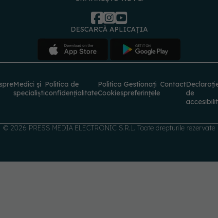
DESCARCĂ APLICAȚIA
spre
Medici și
Politica de
Politica
Gestionați
Contact
Declarați
specialiști
confidențialitate
Cookies
preferințele
de
accesibili
© 2026 PRESS MEDIA ELECTRONIC S.R.L. Toate drepturile rezervate