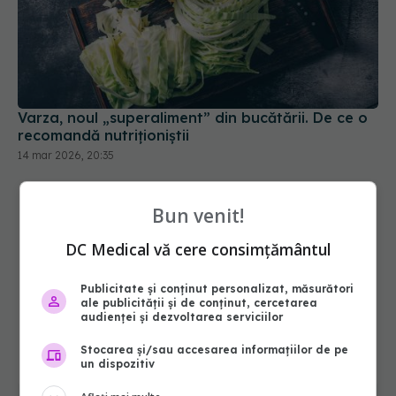
Varza, noul „superaliment” din bucătării. De ce o
recomandă nutriționiștii
14 mar 2026, 20:35
Bun venit!
DC Medical vă cere consimțământul
Publicitate și conținut personalizat, măsurători
ale publicității și de conținut, cercetarea
audienței și dezvoltarea serviciilor
Stocarea și/sau accesarea informațiilor de pe
un dispozitiv
Alimente care îți curăță ficatul în 3 zile