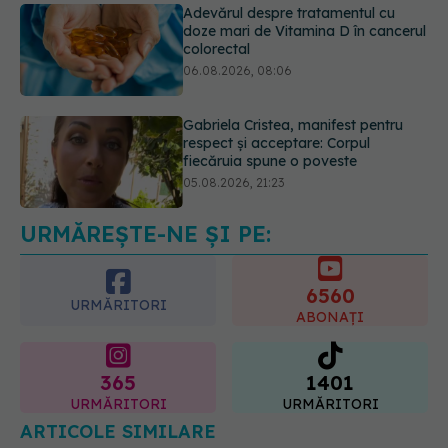
Gabriela Cristea, manifest pentru
respect și acceptare: Corpul
fiecăruia spune o poveste
05.08.2026, 21:23
Medicii de la Fundeni demontează
unul dintre cele mai răspândite
mituri despre diabet
06.08.2026, 11:52
URMĂREȘTE-NE ȘI PE:
6560
URMĂRITORI
ABONAȚI
365
1401
URMĂRITORI
URMĂRITORI
ARTICOLE SIMILARE