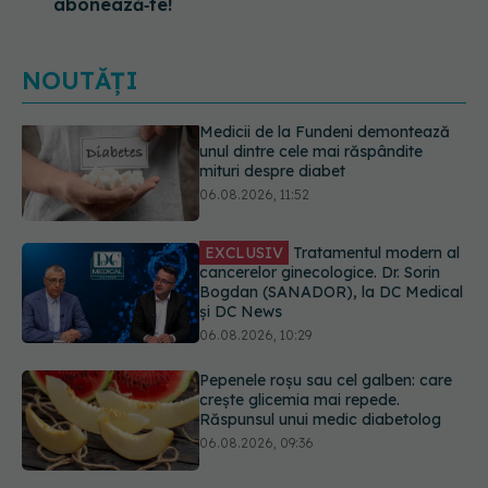
abonează‑te!
NOUTĂȚI
EXCLUSIV
Tratamentul modern al
cancerelor ginecologice. Dr. Sorin
Bogdan (SANADOR), la DC Medical
și DC News
06.08.2026, 10:29
Pepenele roșu sau cel galben: care
crește glicemia mai repede.
Răspunsul unui medic diabetolog
06.08.2026, 09:36
Adevărul despre tratamentul cu
doze mari de Vitamina D în cancerul
colorectal
06.08.2026, 08:06