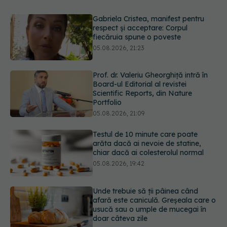
Prof. dr. Valeriu Gheorghiță intră în
Board-ul Editorial al revistei
Scientific Reports, din Nature
Portfolio
05.08.2026, 21:09
Testul de 10 minute care poate
arăta dacă ai nevoie de statine,
chiar dacă ai colesterolul normal
05.08.2026, 19:42
Unde trebuie să ții pâinea când
afară este caniculă. Greșeala care o
usucă sau o umple de mucegai în
doar câteva zile
05.08.2026, 18:33
Primele 5 semne ale bolii Parkinson
pe care 80% dintre oameni le
ignoră. Nu e vorba doar despre
tremor