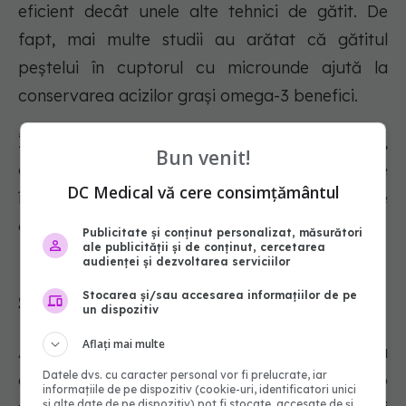
eficient decât unele alte tehnici de gătit. De
fapt, mai multe studii au arătat că gătitul
peștelui în cuptorul cu microunde ajută la
conservarea acizilor grași omega-3 benefici.
În plus, în comparație cu alte tehnici de gătit,
Bun venit!
cum ar fi prăjirea, temperaturile mai scăzute
DC Medical vă cere consimțământul
înseamnă că sunt șanse mai mici să se formeze
compușii periculoși precum HPA-uri și AH-uri.
Publicitate și conținut personalizat, măsurători
ale publicității și de conținut, cercetarea
audienței și dezvoltarea serviciilor
Stocarea și/sau accesarea informațiilor de pe
Sous Vide
un dispozitiv
Aflați mai multe
Această metodă de gătit implică prepararea
Datele dvs. cu caracter personal vor fi prelucrate, iar
alimentelor într-un baie de apă la o
informațiile de pe dispozitiv (cookie-uri, identificatori unici
și alte date de pe dispozitiv) pot fi stocate, accesate de și