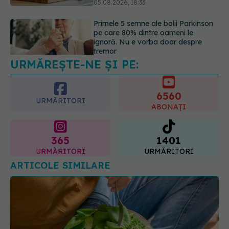
05.08.2026, 17:31
Gabriela Cristea, manifest pentru
respect și acceptare: Corpul
fiecăruia spune o poveste
05.08.2026, 21:23
URMĂREȘTE-NE ȘI PE:
6560
URMĂRITORI
ABONAȚI
365
1401
URMĂRITORI
URMĂRITORI
ARTICOLE SIMILARE