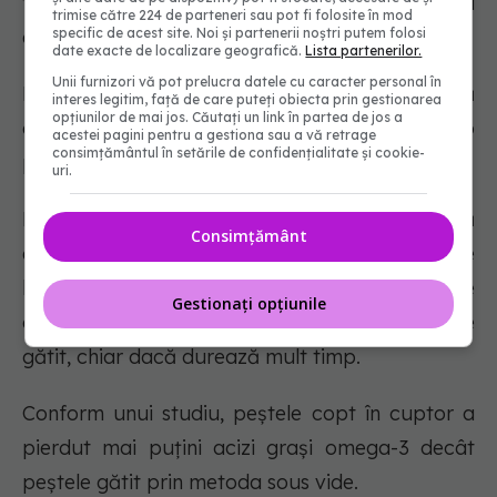
temperatură controlată, în interiorul unei pungi
trimise către 224 de parteneri sau pot fi folosite în mod
etanșe.
specific de acest site. Noi și partenerii noștri putem folosi
date exacte de localizare geografică.
Lista partenerilor.
Unii furnizori vă pot prelucra datele cu caracter personal în
Este o tehnică de gătit la temperatură scăzută
interes legitim, față de care puteți obiecta prin gestionarea
opțiunilor de mai jos. Căutați un link în partea de jos a
care implică gătirea treptată a alimentelor pe o
acestei pagini pentru a gestiona sau a vă retrage
consimțământul în setările de confidențialitate și cookie-
perioadă extinsă de timp.
uri.
Deoarece sous vide folosește o temperatură
Consimțământ
extrem de scăzută controlată cu precizie, care
blochează umezeala și păstrează nutrienții, este
Gestionați opțiunile
considerată o metodă foarte sănătoasă de
gătit, chiar dacă durează mult timp.
Conform unui studiu, peștele copt în cuptor a
pierdut mai puțini acizi grași omega-3 decât
peștele gătit prin metoda sous vide.