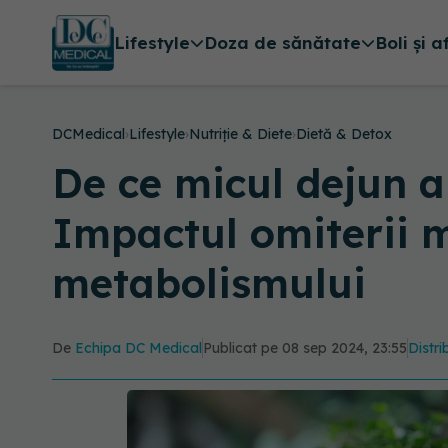
Lifestyle
Doza de sănătate
Boli și a
DCMedical
›
Lifestyle
›
Nutriție & Diete
›
Dietă & Detox
De ce micul dejun a
Impactul omiterii m
metabolismului
De
Echipa DC Medical
Publicat pe 08 sep 2024, 23:55
Distri