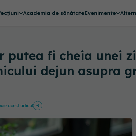
fecțiuni
Academia de sănătate
Evenimente
Alter
r putea fi cheia unei z
icului dejun asupra gr
buie acest articol