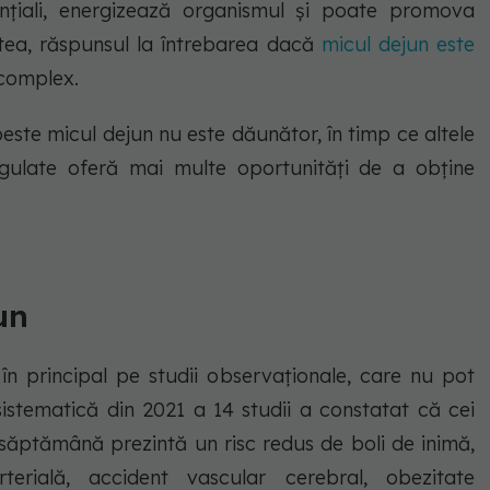
ențiali, energizează organismul și poate promova
tea, răspunsul la întrebarea dacă
micul dejun este
complex.
este micul dejun nu este dăunător, în timp ce altele
egulate oferă mai multe oportunități de a obține
un
 în principal pe studii observaționale, care nu pot
sistematică din 2021 a 14 studii a constatat că cei
 săptămână prezintă un risc redus de boli de inimă,
rterială, accident vascular cerebral, obezitate