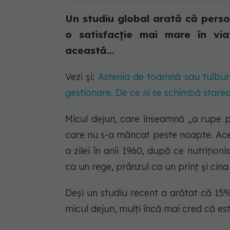
Un studiu global arată că perso
o satisfacție mai mare în vi
această...
Vezi și:
Astenia de toamnă sau tulbura
gestionare. De ce ni se schimbă stare
Micul dejun, care înseamnă „a rupe p
care nu s-a mâncat peste noapte. Ace
a zilei în anii 1960, după ce nutrițio
ca un rege, prânzul ca un prinț și cina
Deși un studiu recent a arătat că 15%
micul dejun, mulți încă mai cred că es