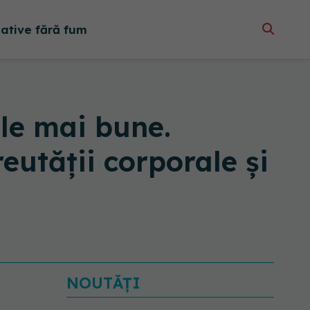
native fără fum
ile mai bune.
eutății corporale și
NOUTĂȚI