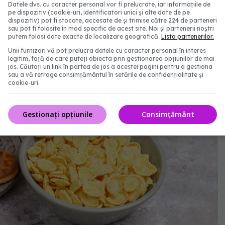
Datele dvs. cu caracter personal vor fi prelucrate, iar informațiile de
pe dispozitiv (cookie-uri, identificatori unici și alte date de pe
dispozitiv) pot fi stocate, accesate de și trimise către 224 de parteneri
sau pot fi folosite în mod specific de acest site. Noi și partenerii noștri
putem folosi date exacte de localizare geografică.
Lista partenerilor.
Unii furnizori vă pot prelucra datele cu caracter personal în interes
legitim, față de care puteți obiecta prin gestionarea opțiunilor de mai
jos. Căutați un link în partea de jos a acestei pagini pentru a gestiona
sau a vă retrage consimțământul în setările de confidențialitate și
cookie-uri.
Gestionați opțiunile
Consimțământ