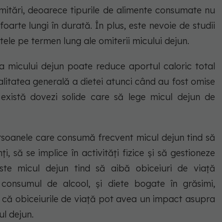
imitări, deoarece tipurile de alimente consumate nu
 foarte lungi în durată. În plus, este nevoie de studii
ele pe termen lung ale omiterii micului dejun.
a micului dejun poate reduce aportul caloric total
calitatea generală a dietei atunci când au fost omise
există dovezi solide care să lege micul dejun de
rsoanele care consumă frecvent micul dejun tind să
i, să se implice în activități fizice și să gestioneze
este micul dejun tind să aibă obiceiuri de viață
consumul de alcool, și diete bogate în grăsimi,
ză că obiceiurile de viață pot avea un impact asupra
ul dejun.