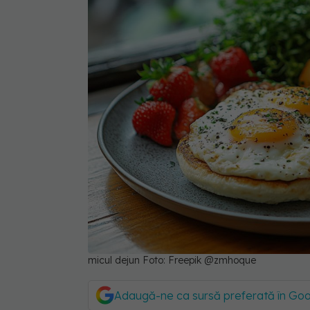
micul dejun Foto: Freepik @zmhoque
Adaugă-ne ca sursă preferată în Go