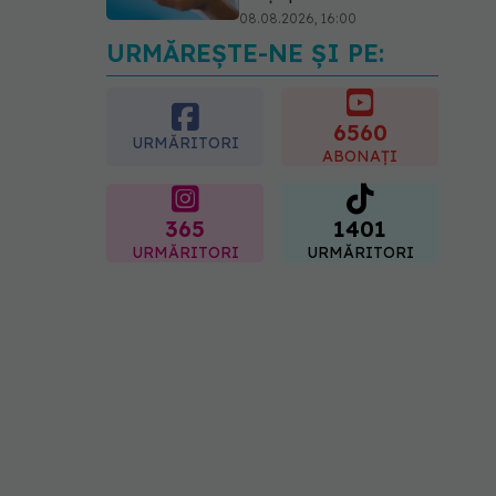
08.08.2026, 16:00
URMĂREȘTE-NE ȘI PE:
Transpirații nocturne:
semnul ignorat care poate
ascunde probleme
serioase de sănătate
6560
URMĂRITORI
08.08.2026, 20:00
ABONAȚI
365
1401
URMĂRITORI
URMĂRITORI