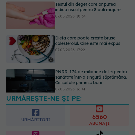
Dieta care poate crește brusc
colesterolul. Cine este mai expus
07.08.2026, 17:22
PNRR: 174 de milioane de lei pentru
sănătate într-o singură săptămână.
Ce spitale primesc bani
07.08.2026, 16:41
URMĂREȘTE-NE ȘI PE:
Ce spune culoarea ta preferată
despre vârsta pe care o ai. Care
este "codul cromatic" al generațiilor
6560
07.08.2026, 21:29
URMĂRITORI
ABONAȚI
365
1401
URMĂRITORI
URMĂRITORI
ARTICOLE SIMILARE