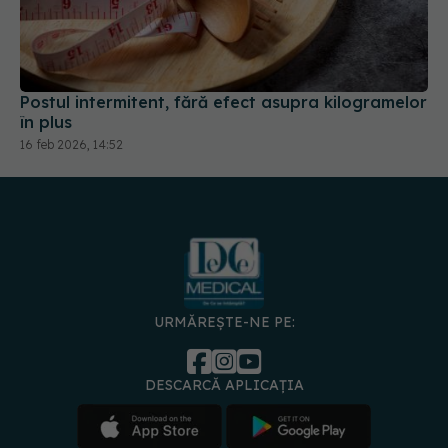
Postul intermitent, fără efect asupra kilogramelor
în plus
16 feb 2026, 14:52
URMĂREȘTE-NE PE:
DESCARCĂ APLICAȚIA
spre
Medici și
Politica de
Politica
Gestionați
Contact
Declarați
specialiști
confidențialitate
Cookies
preferințele
de