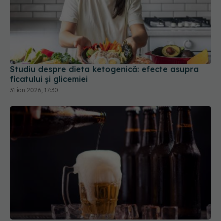
Studiu despre dieta ketogenică: efecte asupra
ficatului și glicemiei
31 ian 2026, 17:30
Crezi că berea fără gluten e sigură? Studiul care
dă peste cap tot ce știai
21 dec 2025, 15:44