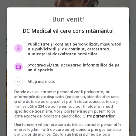
Bun venit!
O băutură banală ar putea proteja inima de
efectele statului pe scaun
DC Medical vă cere consimțământul
15 mar 2026, 12:00
Publicitate și conținut personalizat, măsurători
ale publicității și de conținut, cercetarea
audienței și dezvoltarea serviciilor
Stocarea și/sau accesarea informațiilor de pe
un dispozitiv
Aflați mai multe
Datele dvs. cu caracter personal vor fi prelucrate, iar
informațiile de pe dispozitiv (cookie-uri, identificatori unici
și alte date de pe dispozitiv) pot fi stocate, accesate de și
trimise către 224 de parteneri sau pot fi folosite în mod
specific de acest site. Noi și partenerii noștri putem folosi
date exacte de localizare geografică.
Lista partenerilor.
Alimentele „interzise” care ar putea proteja
creierul: ce arată un studiu pe 25 de ani
Unii furnizori vă pot prelucra datele cu caracter personal în
interes legitim, față de care puteți obiecta prin gestionarea
20 dec 2025, 15:00
opțiunilor de mai jos. Căutați un link în partea de jos a