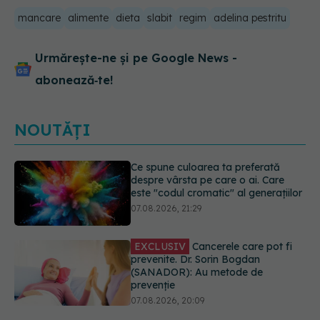
mancare
alimente
dieta
slabit
regim
adelina pestritu
Urmărește-ne și pe Google News -
abonează‑te!
NOUTĂȚI
EXCLUSIV
Cancerele care pot fi
prevenite. Dr. Sorin Bogdan
(SANADOR): Au metode de
prevenție
07.08.2026, 20:09
Testul din deget care ar putea
indica riscul pentru 8 boli majore
07.08.2026, 18:34