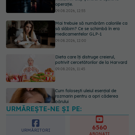
medicamentelor GLP-1
09.08.2026, 12:00
Dieta care îți distruge creierul,
potrivit cercetătorilor de la Harvard
09.08.2026, 11:45
Cum folosești uleiul esențial de
rozmarin pentru a opri căderea
părului
09.08.2026, 11:00
URMĂREȘTE-NE ȘI PE:
Ce este testul TORCH și cine trebuie
să-l facă. Ce înseamnă un rezultat
pozitiv
6560
09.08.2026, 13:00
URMĂRITORI
ABONAȚI
365
1401