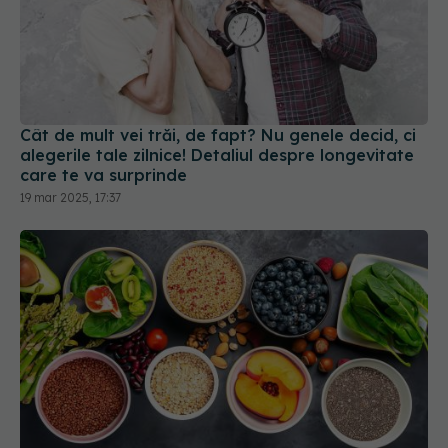
Cât de mult vei trăi, de fapt? Nu genele decid, ci
alegerile tale zilnice! Detaliul despre longevitate
care te va surprinde
19 mar 2025, 17:37
Fibrele din ovăz, secretul natural care imită
efectul medicamentelor de slăbit
12 sep 2025, 18:57