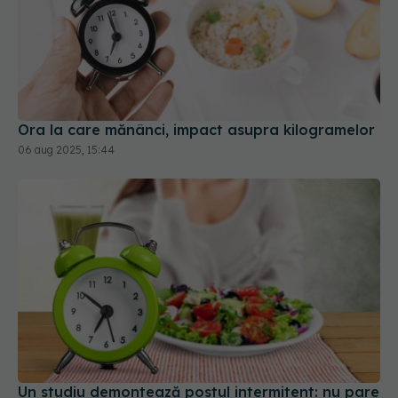
Ora la care mănânci, impact asupra kilogramelor
06 aug 2025, 15:44
Un studiu demontează postul intermitent: nu pare
să aibă efect pentru cine vrea să piardă din
greutate
17 feb 2026, 16:19