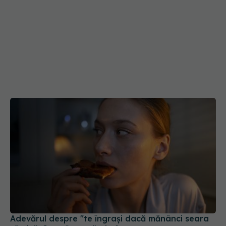
Adevărul despre "te îngrași dacă mănânci seara
târziu". Ce te îngrașă, de fapt
14 ian 2025, 11:31