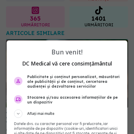
URMĂRITORI
URMĂRITORI
ARTICOLE SIMILARE
Bun venit!
DC Medical vă cere consimțământul
Publicitate și conținut personalizat, măsurători
ale publicității și de conținut, cercetarea
audienței și dezvoltarea serviciilor
A mâncat un castravete întreg și internetul a
explodat. Iată ce s-a întâmplat în corpul lui!
Stocarea și/sau accesarea informațiilor de pe
Video VIRAL pe TikTok
un dispozitiv
08 apr 2025, 14:13
Aflați mai multe
Datele dvs. cu caracter personal vor fi prelucrate, iar
informațiile de pe dispozitiv (cookie-uri, identificatori unici
și alte date de pe dispozitiv) pot fi stocate, accesate de și