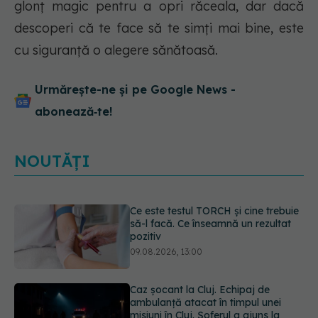
glonț magic pentru a opri răceala, dar dacă
descoperi că te face să te simți mai bine, este
cu siguranță o alegere sănătoasă.
Urmărește-ne și pe Google News -
abonează‑te!
NOUTĂȚI
Caz șocant la Cluj. Echipaj de
ambulanță atacat în timpul unei
misiuni în Cluj. Șoferul a ajuns la
operație.
09.08.2026, 12:55
Mai trebuie să numărăm caloriile ca
să slăbim? Ce se schimbă în era