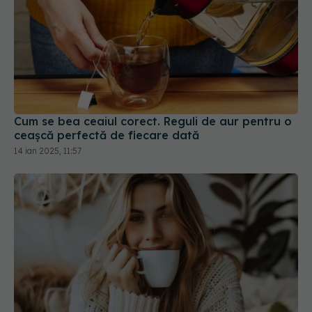
Cum se bea ceaiul corect. Reguli de aur pentru o
ceașcă perfectă de fiecare dată
14 ian 2025, 11:57
Cafeaua îți schimbă creierul fără să-ți dai seama.
Ce au descoperit cercetătorii