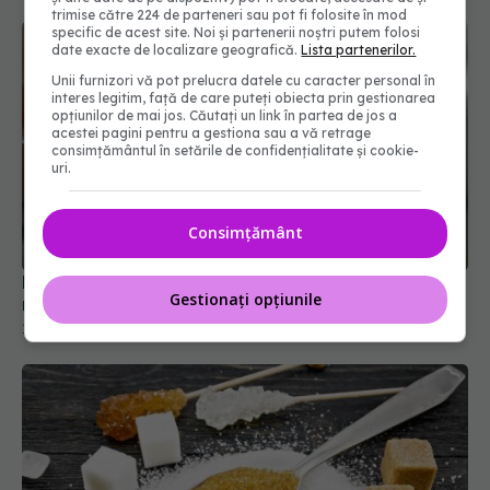
trimise către 224 de parteneri sau pot fi folosite în mod
specific de acest site. Noi și partenerii noștri putem folosi
date exacte de localizare geografică.
Lista partenerilor.
Unii furnizori vă pot prelucra datele cu caracter personal în
interes legitim, față de care puteți obiecta prin gestionarea
opțiunilor de mai jos. Căutați un link în partea de jos a
acestei pagini pentru a gestiona sau a vă retrage
consimțământul în setările de confidențialitate și cookie-
uri.
Dieta cu ouă fierte: slăbești rapid sau e doar un
mit? De ce o adoră celebritățile
Consimțământ
18 ian 2026, 11:23
Gestionați opțiunile