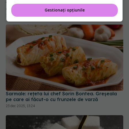
oboseala și epuizarea
24 dec 2024, 19:00
Gestionați opțiunile
Sarmale: rețeta lui chef Sorin Bontea. Greșeala
pe care ai făcut-o cu frunzele de varză
23 dec 2025, 13:24