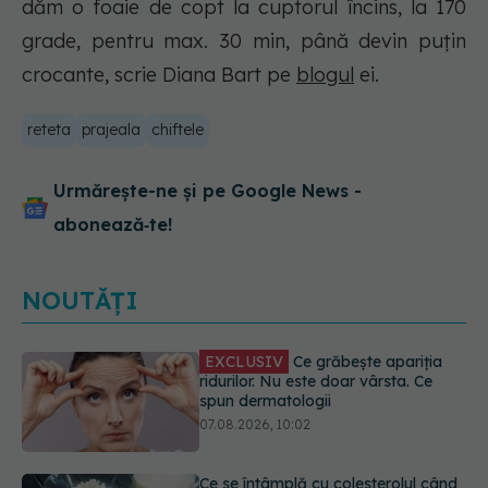
dăm o foaie de copt la cuptorul încins, la 170
grade, pentru max. 30 min, până devin puțin
crocante, scrie Diana Bart pe
blogul
ei.
reteta
prajeala
chiftele
Urmărește-ne și pe Google News -
abonează‑te!
NOUTĂȚI
Ce se întâmplă cu colesterolul când
consumăm lactate integrale?
07.08.2026, 09:12