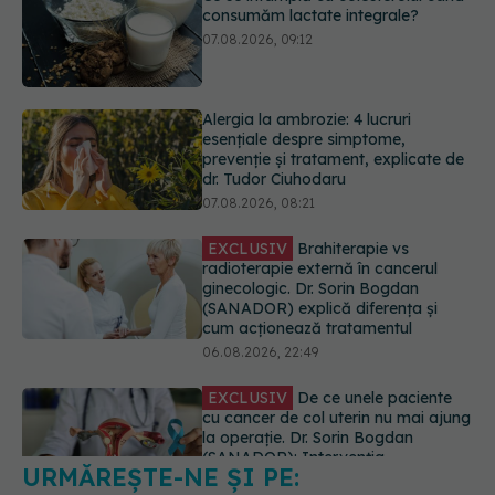
Alergia la ambrozie: 4 lucruri
esențiale despre simptome,
prevenție și tratament, explicate de
dr. Tudor Ciuhodaru
07.08.2026, 08:21
EXCLUSIV
Brahiterapie vs
radioterapie externă în cancerul
ginecologic. Dr. Sorin Bogdan
(SANADOR) explică diferența și
cum acționează tratamentul
06.08.2026, 22:49
EXCLUSIV
De ce unele paciente
cu cancer de col uterin nu mai ajung
la operație. Dr. Sorin Bogdan
(SANADOR): Intervenția
chirurgicală, doar în situații
particulare
06.08.2026, 20:45
URMĂREȘTE-NE ȘI PE:
EXCLUSIV
Ce grăbește apariția
ridurilor. Nu este doar vârsta. Ce