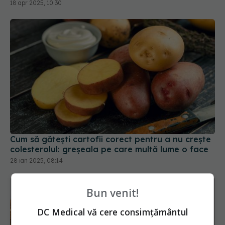
Cum să gătești cartofii corect pentru a nu crește
colesterolul: greșeala pe care multă lume o face
28 ian 2025, 08:14
Bun venit!
DC Medical vă cere consimțământul