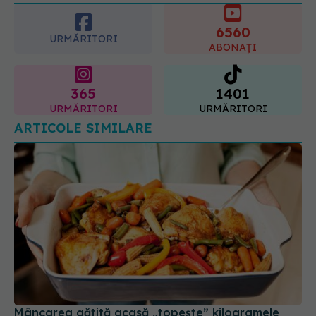
spun dermatologii
6560
07.08.2026, 10:02
URMĂRITORI
ABONAȚI
365
1401
URMĂRITORI
URMĂRITORI
ARTICOLE SIMILARE
Mâncarea gătită acasă „topește” kilogramele
mai repede. Nu doar caloriile contează, ci și cât