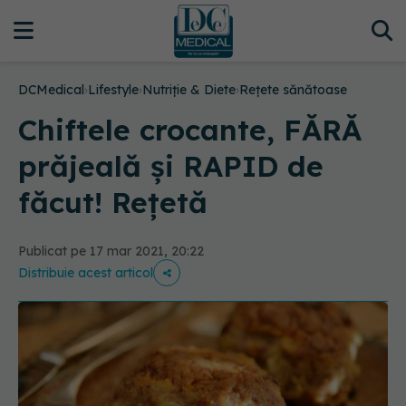
DCMedical
›
Lifestyle
›
Nutriție & Diete
›
Rețete sănătoase
Chiftele crocante, FĂRĂ
prăjeală și RAPID de
făcut! Rețetă
Publicat pe 17 mar 2021, 20:22
Distribuie acest articol