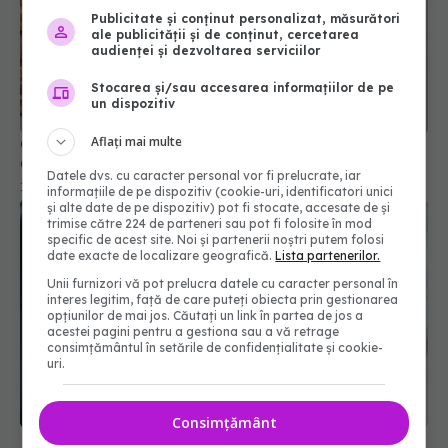
Publicitate și conținut personalizat, măsurători
ale publicității și de conținut, cercetarea
audienței și dezvoltarea serviciilor
Stocarea și/sau accesarea informațiilor de pe
un dispozitiv
Cea mai bună făină pentru pâinea fără gluten.
Greșeala pe care ai făcut-o mereu
Aflați mai multe
11 mar 2025, 14:13
Datele dvs. cu caracter personal vor fi prelucrate, iar
informațiile de pe dispozitiv (cookie-uri, identificatori unici
și alte date de pe dispozitiv) pot fi stocate, accesate de și
trimise către 224 de parteneri sau pot fi folosite în mod
specific de acest site. Noi și partenerii noștri putem folosi
date exacte de localizare geografică.
Lista partenerilor.
Unii furnizori vă pot prelucra datele cu caracter personal în
interes legitim, față de care puteți obiecta prin gestionarea
opțiunilor de mai jos. Căutați un link în partea de jos a
acestei pagini pentru a gestiona sau a vă retrage
consimțământul în setările de confidențialitate și cookie-
uri.
15 alimente care îți cresc nivelul de energie pe
Consimțământ
timpul zilei. Fără zahăr sau cafea. Cum să previi