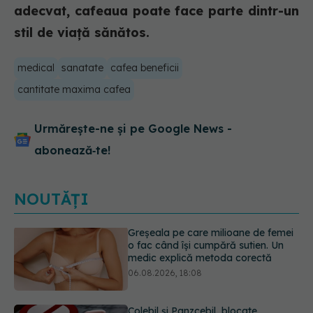
adecvat, cafeaua poate face parte dintr-un
stil de viață sănătos.
medical
sanatate
cafea beneficii
cantitate maxima cafea
Urmărește-ne și pe Google News -
abonează‑te!
NOUTĂȚI
Colebil și Panzcebil, blocate
temporar în farmacii. ANMDMR
explică de ce a luat măsura
06.08.2026, 16:37