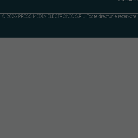
© 2026 PRESS MEDIA ELECTRONIC S.R.L. Toate drepturile rezervate