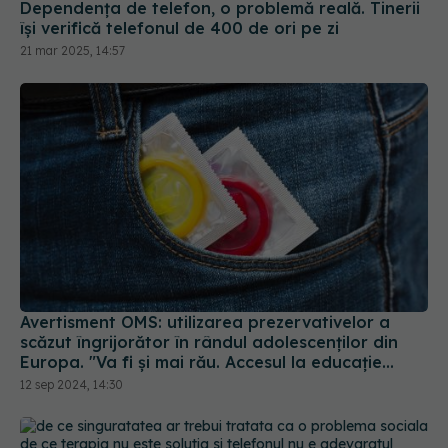
21 mar 2025, 14:57
Avertisment OMS: utilizarea prezervativelor a
scăzut îngrijorător în rândul adolescenţilor din
Europa. "Va fi și mai rău. Accesul la educație
sexuală este vital"
12 sep 2024, 14:30
De ce singurătatea ar trebui tratată ca o