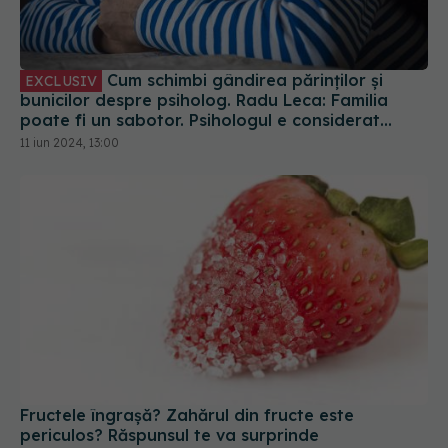
Cum schimbi gândirea părinților și
EXCLUSIV
bunicilor despre psiholog. Radu Leca: Familia
poate fi un sabotor. Psihologul e considerat
incapabil. E primul ce te ajută să-ți faci curățenie
11 iun 2024, 13:00
în minte și suflet
Fructele îngrașă? Zahărul din fructe este
periculos? Răspunsul te va surprinde
04 aug 2025, 21:03