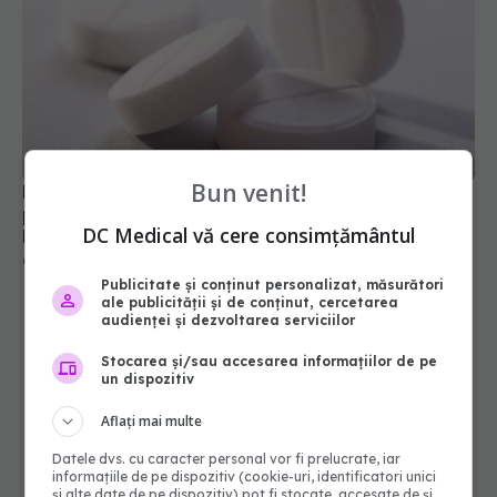
Paracetamol: doza maximă recomandată, când și
pentru ce se ia: Poate duce la insuficiență
Bun venit!
hepatică
06 feb 2025, 16:46
DC Medical vă cere consimțământul
Publicitate și conținut personalizat, măsurători
ale publicității și de conținut, cercetarea
audienței și dezvoltarea serviciilor
Stocarea și/sau accesarea informațiilor de pe
un dispozitiv
Aflați mai multe
Datele dvs. cu caracter personal vor fi prelucrate, iar
informațiile de pe dispozitiv (cookie-uri, identificatori unici
și alte date de pe dispozitiv) pot fi stocate, accesate de și