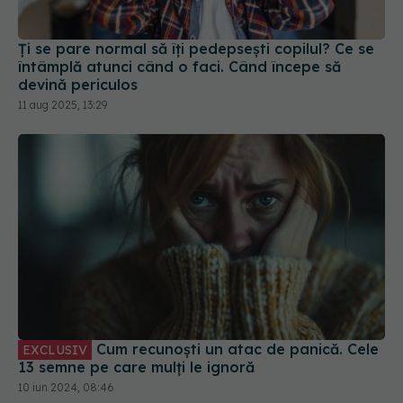
Ți se pare normal să îți pedepsești copilul? Ce se
întâmplă atunci când o faci. Când începe să
devină periculos
11 aug 2025, 13:29
Cum recunoști un atac de panică. Cele
EXCLUSIV
13 semne pe care mulți le ignoră
10 iun 2024, 08:46