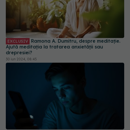
Ramona A. Dumitru, despre meditație.
EXCLUSIV
Ajută meditația la tratarea anxietății sau
drepresiei?
30 iun 2024, 08:45
Dependenţa de telefon, o problemă reală. Tinerii
îşi verifică telefonul de 400 de ori pe zi