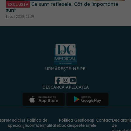
11 oct 2025, 12:39
URMĂREȘTE-NE PE:
DESCARCĂ APLICAȚIA
spre
Medici și
Politica de
Politica
Gestionați
Contact
Declarați
specialiști
confidențialitate
Cookies
preferințele
de
accesibili