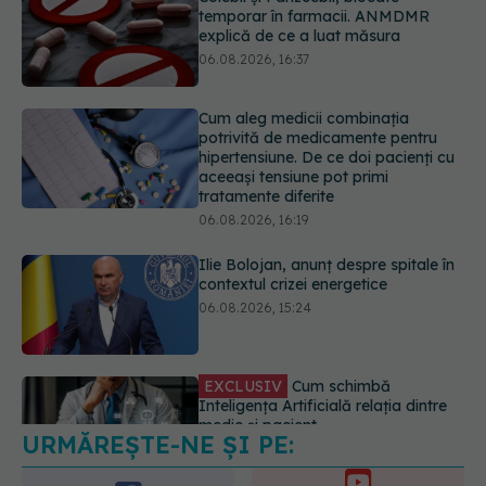
Cum aleg medicii combinația
potrivită de medicamente pentru
hipertensiune. De ce doi pacienți cu
aceeași tensiune pot primi
tratamente diferite
06.08.2026, 16:19
Ilie Bolojan, anunț despre spitale în
contextul crizei energetice
06.08.2026, 15:24
EXCLUSIV
Cum schimbă
Inteligența Artificială relația dintre
medic și pacient
06.08.2026, 14:34
URMĂREȘTE-NE ȘI PE:
Greșeala pe care milioane de femei
o fac când își cumpără sutien. Un
medic explică metoda corectă
6560
06.08.2026, 18:08
URMĂRITORI