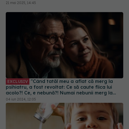
"Când tatăl meu a aflat că merg la
EXCLUSIV
psihiatru, a fost revoltat: Ce să caute fiica lui
acolo?! Ce, e nebună?! Numai nebunii merg la
psihiatru!"
04 iun 2024, 12:05