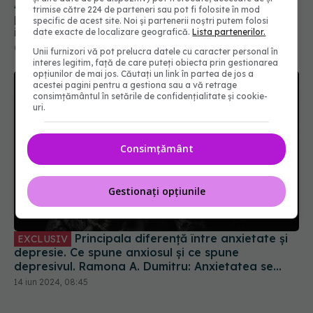
trimise către 224 de parteneri sau pot fi folosite în mod
specific de acest site. Noi și partenerii noștri putem folosi
date exacte de localizare geografică.
Lista partenerilor.
Unii furnizori vă pot prelucra datele cu caracter personal în
interes legitim, față de care puteți obiecta prin gestionarea
opțiunilor de mai jos. Căutați un link în partea de jos a
acestei pagini pentru a gestiona sau a vă retrage
consimțământul în setările de confidențialitate și cookie-
uri.
Consimțământ
Principala diferență între anxietate și
EXCLUSIV
depresie. Ce spune anxiosul și ce spune
Gestionați opțiunile
depresivul. Ramona A. Dumitru: Anxietatea se
referă la frici, depresia la tristețe
14 iun 2024, 08:45