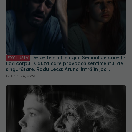
De ce te simți singur. Semnul pe care ți-
EXCLUSIV
l dă corpul. Cauza care provoacă sentimentul de
singurătate. Radu Leca: Atunci intră în joc
singurătatea
12 iun 2024, 09:37
Generația anxietății: de ce tinerii
EXCLUSIV