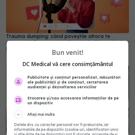
Trauma dumping: când poveștile altora te
afectează. Fenomenul online de tip "Storytime" te
poate distruge emoțional
12 feb 2025, 15:03
Bun venit!
DC Medical vă cere consimțământul
Publicitate și conținut personalizat, măsurători
ale publicității și de conținut, cercetarea
audienței și dezvoltarea serviciilor
Stocarea și/sau accesarea informațiilor de pe
un dispozitiv
Adolescenţii care deţin un smartphone, mai
predispuşi la depresie, obezitate şi somn
Aflați mai multe
insuficient
Datele dvs. cu caracter personal vor fi prelucrate, iar
03 dec 2025, 10:07
informațiile de pe dispozitiv (cookie-uri, identificatori unici
și alte date de pe dispozitiv) pot fi stocate, accesate de și