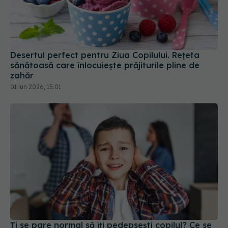
Desertul perfect pentru Ziua Copilului. Rețeta
sănătoasă care înlocuiește prăjiturile pline de
zahăr
01 iun 2026, 15:01
Ți se pare normal să îți pedepsești copilul? Ce se
întâmplă atunci când o faci. Când începe să
devină periculos
11 aug 2025, 13:29