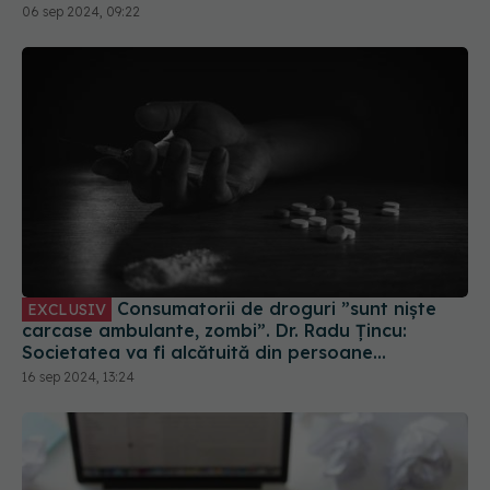
Consumatorii de droguri ”sunt niște
EXCLUSIV
carcase ambulante, zombi”. Dr. Radu Țincu:
Societatea va fi alcătuită din persoane
disfuncționale
16 sep 2024, 13:24