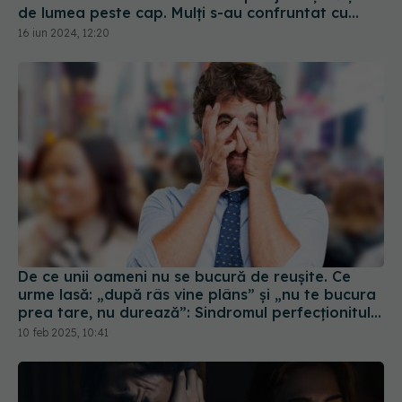
De ce unii oameni nu se bucură de reușite. Ce
urme lasă: „după râs vine plâns” și „nu te bucura
prea tare, nu durează”: Sindromul perfecționitului
nefericit
10 feb 2025, 10:41