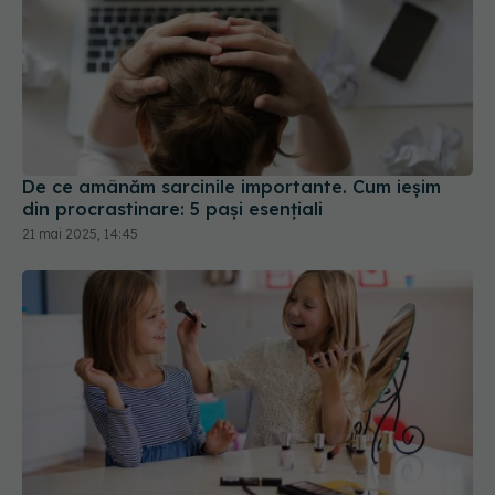
De ce amânăm sarcinile importante. Cum ieșim
din procrastinare: 5 pași esențiali
21 mai 2025, 14:45
Cosmeticorexia: Cum ajung fetele să se piardă în
labirintul îngrijirii tenului
09 iun 2026, 21:30