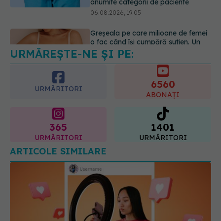
URMĂREȘTE-NE ȘI PE:
EXCLUSIV
De ce unele paciente
cu cancer de col uterin nu mai ajung
la operație. Dr. Sorin Bogdan
6560
(SANADOR): Intervenția
URMĂRITORI
chirurgicală, doar în situații
ABONAȚI
particulare
06.08.2026, 20:45
365
1401
URMĂRITORI
URMĂRITORI
ARTICOLE SIMILARE