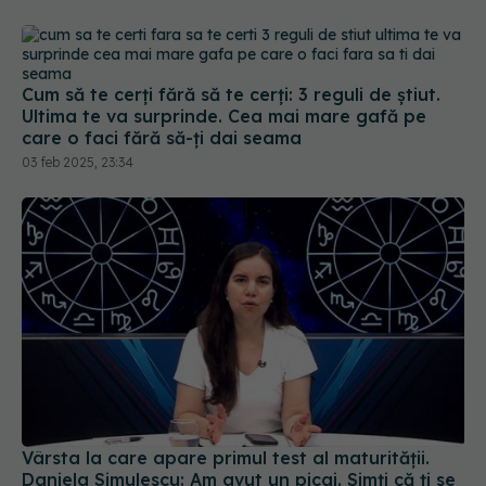
Ultima te va surprinde. Cea mai mare gafă pe
care o faci fără să-ți dai seama
03 feb 2025, 23:34
Vârsta la care apare primul test al maturității.
Daniela Simulescu: Am avut un picaj. Simți că ți se
de lumea peste cap. Mulți s-au confruntat cu
multe clase de demoni interiori
16 iun 2024, 12:20