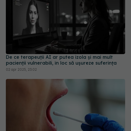
De ce terapeuții AI ar putea izola și mai mult
pacienții vulnerabili, în loc să ușureze suferința
02 apr 2025, 23:02
Ce trebuie să știi despre exsudatul faringian. Dr.
Mihai Craiu, lămuriri