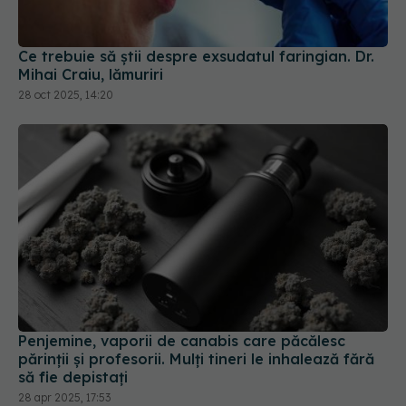
28 oct 2025, 14:20
Penjemine, vaporii de canabis care păcălesc
părinții și profesorii. Mulți tineri le inhalează fără
să fie depistați
28 apr 2025, 17:53
Cum să te cerți fără să te cerți: 3 reguli de știut.