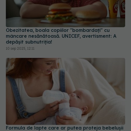
Obezitatea, boala copiilor "bombardați" cu
mâncare nesănătoasă. UNICEF, avertisment: A
depășit subnutriția!
10 sep 2025, 12:11
Formula de lapte care ar putea proteja bebelușii
de una dintre cele mai frecvente boli ale pielii
05 iul 2026, 11:55