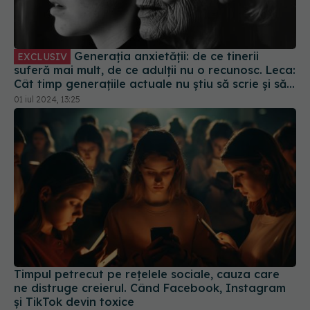
suferă mai mult, de ce adulții nu o recunosc. Leca:
Cât timp generațiile actuale nu știu să scrie și să
citească în limba română, lupta e la poli diferiți
01 iul 2024, 13:25
de putere
Timpul petrecut pe rețelele sociale, cauza care
ne distruge creierul. Când Facebook, Instagram
și TikTok devin toxice
06 sep 2024, 09:22