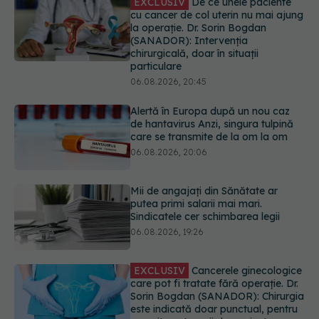
Alertă în Europa după un nou caz
de hantavirus Anzi, singura tulpină
care se transmite de la om la om
06.08.2026, 20:06
Mii de angajați din Sănătate ar
putea primi salarii mai mari.
Sindicatele cer schimbarea legii
06.08.2026, 19:26
EXCLUSIV
Cancerele ginecologice
care pot fi tratate fără operație. Dr.
Sorin Bogdan (SANADOR): Chirurgia
este indicată doar punctual, pentru
anumite categorii de paciente
06.08.2026, 19:05
Greșeala pe care milioane de femei
o fac când își cumpără sutien. Un
medic explică metoda corectă
06.08.2026, 18:08