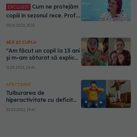
Cum ne protejăm
EXCLUSIV
copiii în sezonul rece. Prof.
Roxana Nemeș, la DC
03.10.2023, 15:15
Medical, DC News și Părinți
și Pitici
SEX ȘI CUPLU
"Am făcut un copil la 13 ani
și m-am săturat să explic
de ce". Povestea fetei e
11.05.2023, 14:41
virală: M-a lăsat gravidă și
nu a vrut să mai știe nimic
AFECȚIUNI
de noi. Nu deveni mamă în
adolescență!
Tulburarea de
hiperactivitate cu deficit
de atenție (ADHD), ce este
23.03.2022, 13:47
și cum se manifestă