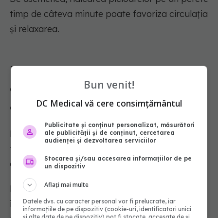
timp de câteva minute poate favoriza circulația
și relaxarea.
Dușul fierbinte înainte de culcare
Bun venit!
are un efect surprinzător asupra
DC Medical vă cere consimțământul
creierului
Publicitate și conținut personalizat, măsurători
Neurocercetătoarea Nicole Vignola explică
ale publicității și de conținut, cercetarea
audienței și dezvoltarea serviciilor
faptul că un duș fierbinte făcut chiar înainte de
Stocarea și/sau accesarea informațiilor de pe
culcare poate favoriza somnul.
un dispozitiv
Aflați mai multe
După ieșirea din duș, temperatura corpului
Datele dvs. cu caracter personal vor fi prelucrate, iar
începe să scadă, iar această schimbare
informațiile de pe dispozitiv (cookie-uri, identificatori unici
și alte date de pe dispozitiv) pot fi stocate, accesate de și