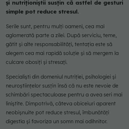
și nutriționiștii susțin că astfel de gesturi
simple pot reduce stresul.
Serile sunt, pentru mulți oameni, cea mai
aglomerată parte a zilei. După serviciu, teme,
gătit și alte responsabilități, tentația este să
alegem cea mai rapidă soluție și să mergem la
culcare obosiți și stresați.
Specialiști din domeniul nutriției, psihologiei și
neuroștiințelor susțin însă că nu este nevoie de
schimbări spectaculoase pentru a avea seri mai
liniștite. Dimpotrivă, câteva obiceiuri aparent
neobișnuite pot reduce stresul, îmbunătăți
digestia și favoriza un somn mai odihnitor.