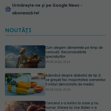
Urmărește-ne și pe Google News -
abonează‑te!
NOUTĂȚI
Adevărul despre diabetul de tip 2:
ce greșeli fac majoritatea oamenilor.
5 mituri demontate de medici
09.08.2026, 15:00
Cancerul s-a extins la oase și nu
numai. Starea lui Joe Biden s-a
înrăutățit. Fiul său dezvăluie cât de
gravă este boala
09.08.2026, 14:52
Prof. univ. dr. Cătălina Poiană (CMR),
avertisment după ambulanța