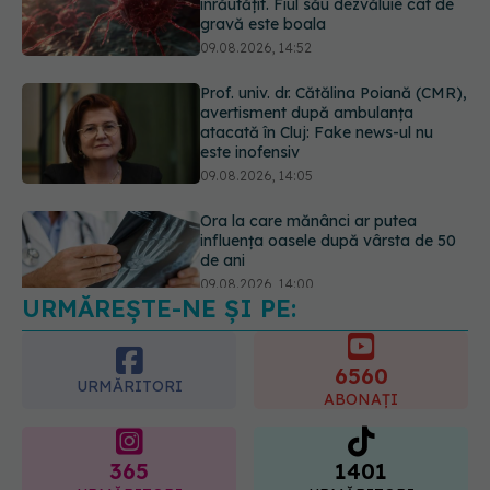
atacată în Cluj: Fake news-ul nu
este inofensiv
09.08.2026, 14:05
Ora la care mănânci ar putea
influența oasele după vârsta de 50
de ani
09.08.2026, 14:00
Cum alegem alimentele pe timp de
caniculă. Recomandările
specialiștilor
09.08.2026, 15:14
URMĂREȘTE-NE ȘI PE:
6560
URMĂRITORI
ABONAȚI
365
1401