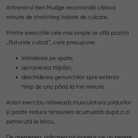
Antrenorul Ben Mudge recomandă câteva
minute de stretching înainte de culcare.
Printre exercițiile cele mai simple se află poziția
„fluturele culcat”, care presupune:
întinderea pe spate;
apropierea tălpilor;
deschiderea genunchilor spre exterior
timp de unu până la trei minute.
Acest exercițiu relaxează musculatura șoldurilor
și poate reduce tensiunea acumulată după o zi
petrecută la birou.
De asemenea, ridicarea picioarelor pe un perete