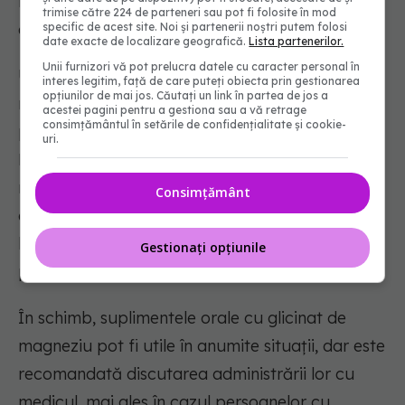
reprezintă un semnal biologic pentru creier că
trimise către 224 de parteneri sau pot fi folosite în mod
este momentul pentru odihnă.
specific de acest site. Noi și partenerii noștri putem folosi
date exacte de localizare geografică.
Lista partenerilor.
Unii furnizori vă pot prelucra datele cu caracter personal în
Unii specialiști recomandă completarea
interes legitim, față de care puteți obiecta prin gestionarea
opțiunilor de mai jos. Căutați un link în partea de jos a
ritualului cu produse care conțin magneziu,
acestei pagini pentru a gestiona sau a vă retrage
consimțământul în setările de confidențialitate și cookie-
precum unturile de corp sau băile cu săruri
uri.
Epsom. Deși unele cercetări sugerează că
magneziul poate contribui la reglarea somnului,
Consimțământ
dovezile privind absorbția prin piele sunt încă
limitate, iar eficiența acestor produse nu este
Gestionați opțiunile
pe deplin confirmată.
În schimb, suplimentele orale cu glicinat de
magneziu pot fi utile în anumite situații, dar este
recomandată discutarea administrării lor cu
medicul, mai ales în cazul persoanelor cu