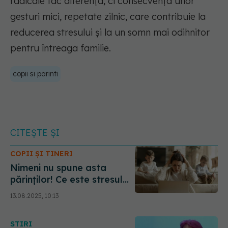
radicale fac diferența, ci consecvența unor
gesturi mici, repetate zilnic, care contribuie la
reducerea stresului și la un somn mai odihnitor
pentru întreaga familie.
copii si parinti
CITEȘTE ȘI
COPII ȘI TINERI
Nimeni nu spune asta
părinților! Ce este stresul
parental și de ce simți că
13.08.2025, 10:13
nu te descurci. Asta se
întâmplă cu părinții
STIRI
moderni