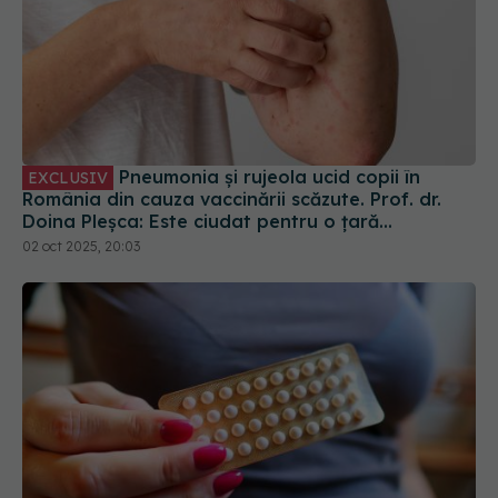
Pneumonia și rujeola ucid copii în
EXCLUSIV
România din cauza vaccinării scăzute. Prof. dr.
Doina Pleșca: Este ciudat pentru o țară
europeană
02 oct 2025, 20:03