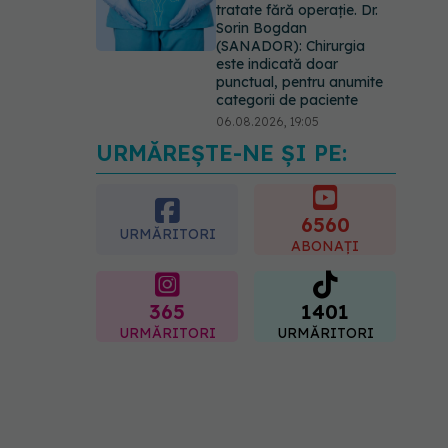
tratate fără operație. Dr.
Sorin Bogdan
(SANADOR): Chirurgia
este indicată doar
punctual, pentru anumite
categorii de paciente
06.08.2026, 19:05
URMĂREȘTE-NE ȘI PE:
EXCLUSIV
Brahiterapie
vs radioterapie externă în
cancerul ginecologic. Dr.
Sorin Bogdan (SANADOR)
6560
URMĂRITORI
explică diferența și cum
ABONAȚI
acționează tratamentul
06.08.2026, 22:49
365
1401
URMĂRITORI
URMĂRITORI