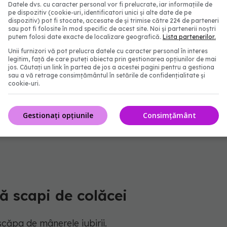
Datele dvs. cu caracter personal vor fi prelucrate, iar informațiile de
pe dispozitiv (cookie-uri, identificatori unici și alte date de pe
dispozitiv) pot fi stocate, accesate de și trimise către 224 de parteneri
sau pot fi folosite în mod specific de acest site. Noi și partenerii noștri
putem folosi date exacte de localizare geografică.
Lista partenerilor.
espirație
Unii furnizori vă pot prelucra datele cu caracter personal în interes
legitim, față de care puteți obiecta prin gestionarea opțiunilor de mai
jos. Căutați un link în partea de jos a acestei pagini pentru a gestiona
sau a vă retrage consimțământul în setările de confidențialitate și
cookie-uri.
Gestionați opțiunile
Consimțământ
ă scapi de colăcei
căpa de mânerele iubirii.