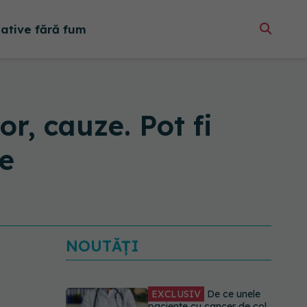
native fără fum
or, cauze. Pot fi
le
NOUTĂȚI
EXCLUSIV
De ce unele
paciente cu cancer de col