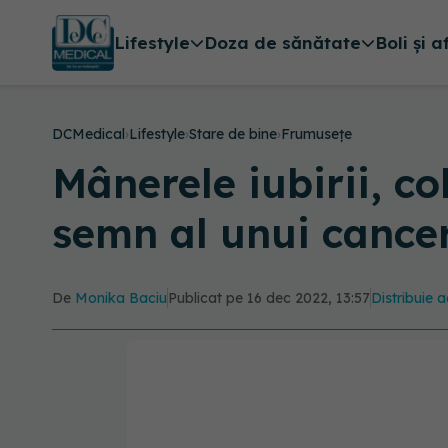
Lifestyle
Doza de sănătate
Boli și a
DCMedical
›
Lifestyle
›
Stare de bine
›
Frumusețe
Mânerele iubirii, co
semn al unui cancer
De
Monika Baciu
Publicat pe 16 dec 2022, 13:57
Distribuie a