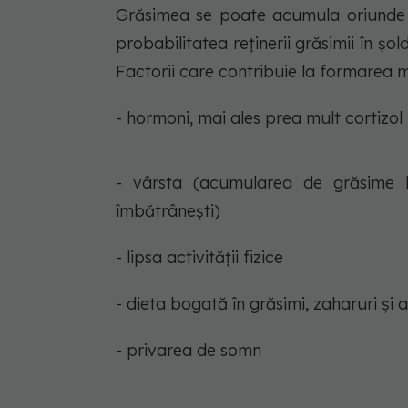
Grăsimea se poate acumula oriunde î
probabilitatea reținerii grăsimii în șo
Factorii care contribuie la formarea mâ
- hormoni, mai ales prea mult cortizol
- vârsta (acumularea de grăsime
îmbătrânești)
- lipsa activității fizice
- dieta bogată în grăsimi, zaharuri și 
- privarea de somn