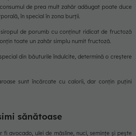
, consumul de prea mult zahăr adăugat poate duce
orală, în special în zona burții.
 siropul de porumb cu conținut ridicat de fructoză
onțin toate un zahăr simplu numit fructoză.
special din băuturile îndulcite, determină o creștere
aroase sunt încărcate cu calorii, dar conțin puțini
simi sănătoase
fi avocado, ulei de măsline, nuci, semințe și pește