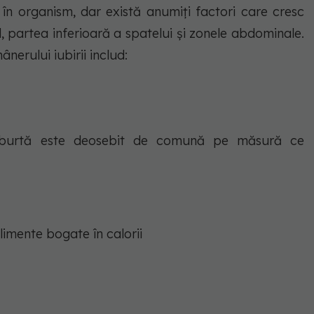
n organism, dar există anumiți factori care cresc
ld, partea inferioară a spatelui și zonele abdominale.
nerului iubirii includ:
 burtă este deosebit de comună pe măsură ce
alimente bogate în calorii