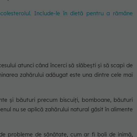
colesterolul. Include-le în dietă pentru a rămâne
sului atunci când încerci să slăbeşti și să scapi de
iminarea zahărului adăugat este una dintre cele mai
nte și băuturi precum biscuiți, bomboane, băuturi
nul nu se aplică zahărului natural găsit în alimente
de probleme de sănătate, cum ar fi boli de inimă,