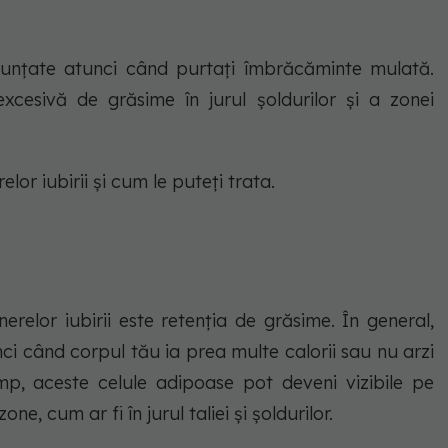
nunțate atunci când purtați îmbrăcăminte mulată.
xcesivă de grăsime în jurul șoldurilor și a zonei
or iubirii și cum le puteți trata.
relor iubirii este retenția de grăsime. În general,
i când corpul tău ia prea multe calorii sau nu arzi
mp, aceste celule adipoase pot deveni vizibile pe
, cum ar fi în jurul taliei și șoldurilor.