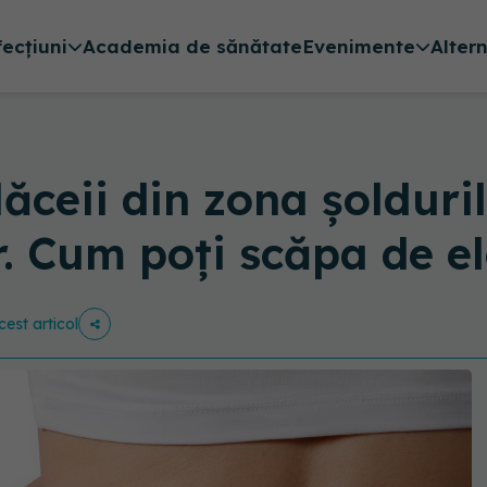
fecțiuni
Academia de sănătate
Evenimente
Alter
lăceii din zona șolduril
. Cum poți scăpa de e
cest articol