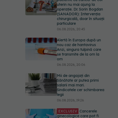
uterin nu mai ajung la
operație. Dr. Sorin Bogdan
(SANADOR): Intervenția
chirurgicală, doar în situații
particulare
06.08.2026, 20:45
Alertă în Europa după un
nou caz de hantavirus
Anzi, singura tulpină care
se transmite de la om la
om
06.08.2026, 20:06
Mii de angajați din
Sănătate ar putea primi
salarii mai mari.
Sindicatele cer schimbarea
legii
06.08.2026, 19:26
EXCLUSIV
Cancerele
ginecologice care pot fi