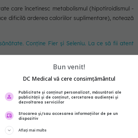
tate care încetinesc metabolismul (hipotiroidismul -
ce dificilă arderea caloriilor suplimentare), notează
sănătate. Conține Fier și Seleniu. La ce să fii atent
Bun venit!
i
DC Medical vă cere consimțământul
Publicitate și conținut personalizat, măsurători ale
, dar pot indica factorii de risc care stau la baza
publicității și de conținut, cercetarea audienței și
dezvoltarea serviciilor
Stocarea și/sau accesarea informațiilor de pe un
dispozitiv
e arterială)
Aflați mai multe