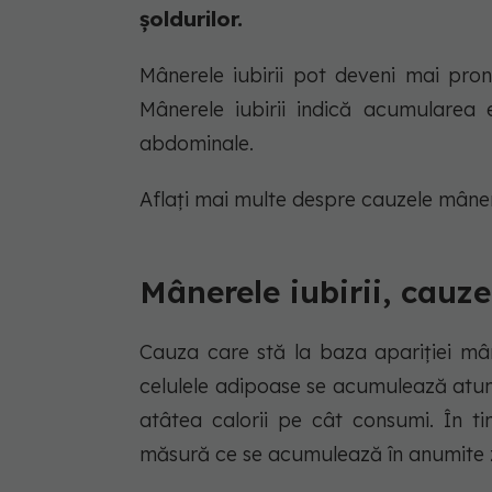
șoldurilor.
Mânerele iubirii pot deveni mai pro
Mânerele iubirii indică acumularea e
abdominale.
Aflați mai multe despre cauzele mânerel
Mânerele iubirii, cauze
Cauza care stă la baza apariției mâne
celulele adipoase se acumulează atunc
atâtea calorii pe cât consumi. În ti
măsură ce se acumulează în anumite zone