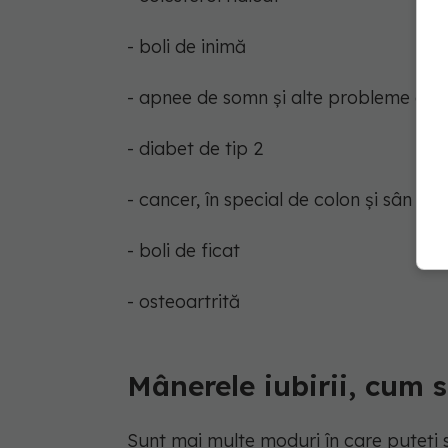
- boli de inimă
- apnee de somn și alte probleme de r
- diabet de tip 2
- cancer, în special de colon și sân
- boli de ficat
- osteoartrită
Mânerele iubirii, cum s
Sunt mai multe moduri în care puteți s