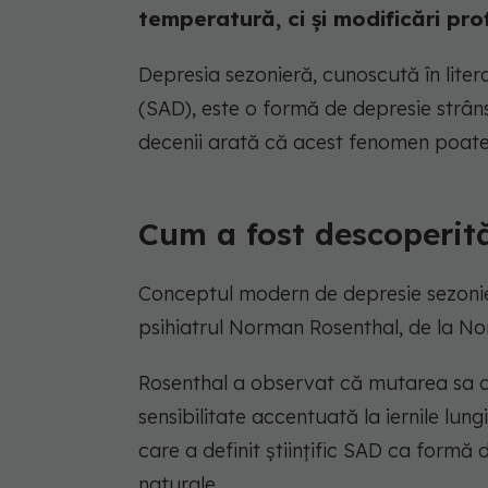
temperatură, ci și modificări prof
Depresia sezonieră, cunoscută în lite
(SAD), este o formă de depresie strâns
decenii arată că acest fenomen poate a
Cum a fost descoperit
Conceptul modern de depresie sezonier
psihiatrul Norman Rosenthal, de la N
Rosenthal a observat că mutarea sa di
sensibilitate accentuată la iernile lung
care a definit științific SAD ca formă
naturale.