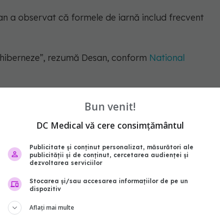
san a observat că formele de iarnă includ frecvent
ă hiberneze”, rezumă Desan, conform
National
Bun venit!
zonieră: rolul luminii și al
DC Medical vă cere consimțământul
Publicitate și conținut personalizat, măsurători ale
publicității și de conținut, cercetarea audienței și
ă indică un factor-cheie: durata zilei.
dezvoltarea serviciilor
Stocarea și/sau accesarea informațiilor de pe un
dispozitiv
nismul poate fi afectat în reglarea ritmului
Aflați mai multe
ază „ceasul biologic”, însă iarna acest semnal este