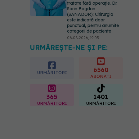
tratate fără operație. Dr.
Sorin Bogdan
(SANADOR): Chirurgia
este indicată doar
punctual, pentru anumite
categorii de paciente
06.08.2026, 19:05
URMĂREȘTE-NE ȘI PE:
EXCLUSIV
Brahiterapie
vs radioterapie externă în
cancerul ginecologic. Dr.
Sorin Bogdan (SANADOR)
6560
URMĂRITORI
explică diferența și cum
ABONAȚI
acționează tratamentul
06.08.2026, 22:49
365
1401
URMĂRITORI
URMĂRITORI