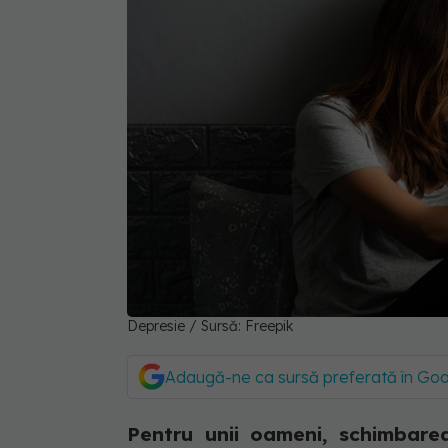
Depresie / Sursă: Freepik
Adaugă-ne ca sursă preferată în Go
Pentru unii oameni, schimbare