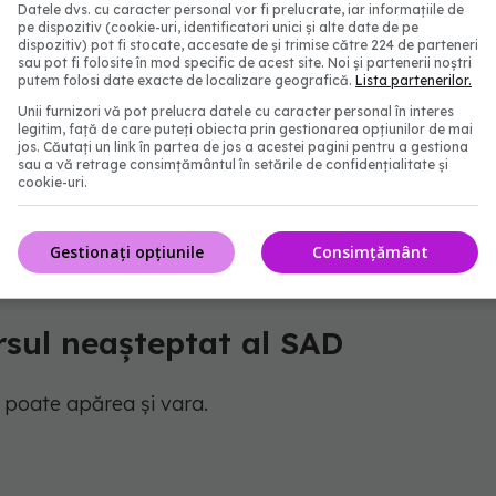
Datele dvs. cu caracter personal vor fi prelucrate, iar informațiile de
pe dispozitiv (cookie-uri, identificatori unici și alte date de pe
dispozitiv) pot fi stocate, accesate de și trimise către 224 de parteneri
sau pot fi folosite în mod specific de acest site. Noi și partenerii noștri
putem folosi date exacte de localizare geografică.
Lista partenerilor.
ului, poate fi secretată mai târziu decât în mod
Unii furnizori vă pot prelucra datele cu caracter personal în interes
 rămână într-o stare de „noapte biologică” chiar și
legitim, față de care puteți obiecta prin gestionarea opțiunilor de mai
jos. Căutați un link în partea de jos a acestei pagini pentru a gestiona
sau a vă retrage consimțământul în setările de confidențialitate și
cookie-uri.
omplet clar de ce această desincronizare duce la
Gestionați opțiunile
Consimțământ
rsul neașteptat al SAD
ă poate apărea și vara.