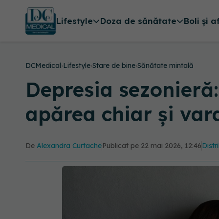
Lifestyle
Doza de sănătate
Boli și a
DCMedical
›
Lifestyle
›
Stare de bine
›
Sănătate mintală
Depresia sezonieră:
apărea chiar și var
De
Alexandra Curtache
Publicat pe 22 mai 2026, 12:46
Distr