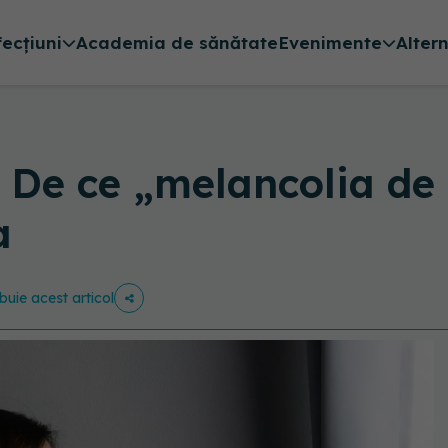
fecțiuni
Academia de sănătate
Evenimente
Alter
 De ce „melancolia de
a
ibuie acest articol