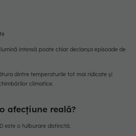
te
la lumină intensă poate chiar declanșa episoade de
ătura dintre temperaturile tot mai ridicate și
chimbărilor climatice.
o afecțiune reală?
AD este o tulburare distinctă.