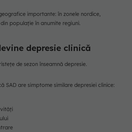
i geografice importante: în zonele nordice,
in populație în anumite regiuni.
evine depresie clinică
tristețe de sezon înseamnă depresie.
că SAD are simptome similare depresiei clinice:
vități
ului
ntrare