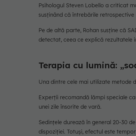
Psihologul Steven Lobello a criticat m
susținând că întrebările retrospectiv
Pe de altă parte, Rohan susține că SAD
detectat, ceea ce explică rezultatele in
Terapia cu lumină: „soa
Una dintre cele mai utilizate metode 
Experții recomandă lămpi speciale car
unei zile însorite de vară.
Sedințele durează în general 20-30 d
dispoziției. Totuși, efectul este tempora