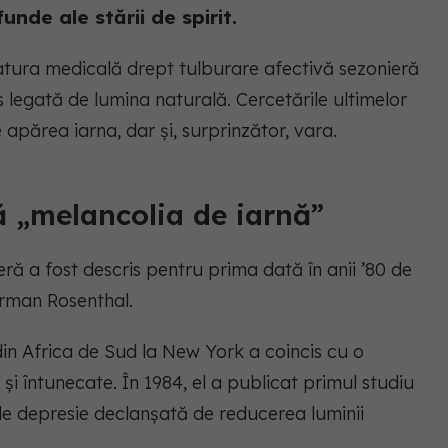
unde ale stării de spirit.
ratura medicală drept tulburare afectivă sezonieră
 legată de lumina naturală. Cercetările ultimelor
părea iarna, dar și, surprinzător, vara.
ă „melancolia de iarnă”
ă a fost descris pentru prima dată în anii ’80 de
orman Rosenthal.
n Africa de Sud la New York a coincis cu o
i și întunecate. În 1984, el a publicat primul studiu
 de depresie declanșată de reducerea luminii