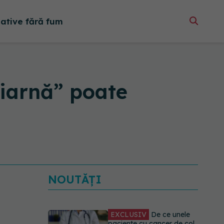
native fără fum
 iarnă” poate
NOUTĂȚI
EXCLUSIV
De ce unele
paciente cu cancer de col