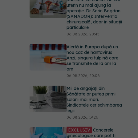
uterin nu mai ajung la
operație. Dr. Sorin Bogdan
(SANADOR): Intervenția
chirurgicală, doar în situații
particulare
06.08.2026, 20:45
Alertă în Europa după un
nou caz de hantavirus
Anzi, singura tulpină care
se transmite de la om la
om
06.08.2026, 20:06
Mii de angajați din
Sănătate ar putea primi
salarii mai mari.
Sindicatele cer schimbarea
legii
06.08.2026, 19:26
EXCLUSIV
Cancerele
ginecologice care pot fi