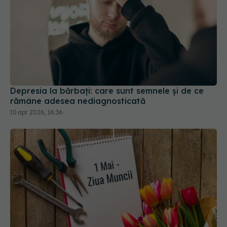
Depresia la bărbați: care sunt semnele și de ce
rămâne adesea nediagnosticată
10 apr 2026, 16:36
Cum influențează Ziua Muncii echilibrul psihic. Ce
se întâmplă în mintea ta de 1 Mai