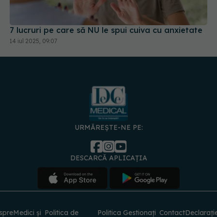
14 iul 2025, 09:07
URMĂREȘTE-NE PE:
DESCARCĂ APLICAȚIA
spre
Medici și
Politica de
Politica
Gestionați
Contact
Declarați
specialiști
confidențialitate
Cookies
preferințele
de
accesibili