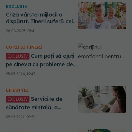
EXCLUSIV
Criza vârstei mijlocii a
dispărut. Tinerii suferă cel
mai mult de probleme de
28.08.2025, 23:41
sănătate mintală
COPII ȘI TINERI
Cum poți să ajuți
EXCLUSIV
pe cineva cu probleme de
sănătate mintală.
25.05.2024, 19:47
Ecaterina Bănică:
Renunțați la prejudecata
LIFESTYLE
că sunt nebun dacă merg
la un psihoterapeut sau
Serviciile de
EXCLUSIV
psihiatru!
sănătate mintală, o
NECESITATE pentru tot
05.03.2022, 09:59
mai multe companii