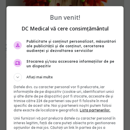
Bun venit!
Alimente care îți pot crește starea de bine după
DC Medical vă cere consimțământul
50 de ani
17 sep 2025, 10:26
Publicitate și conținut personalizat, măsurători
ale publicității și de conținut, cercetarea
audienței și dezvoltarea serviciilor
Stocarea și/sau accesarea informațiilor de pe
un dispozitiv
Aflați mai multe
Datele dvs. cu caracter personal vor fi prelucrate, iar
informațiile de pe dispozitiv (cookie-uri, identificatori unici
și alte date de pe dispozitiv) pot fi stocate, accesate de și
trimise către 224 de parteneri sau pot fi folosite în mod
specific de acest site. Noi și partenerii noștri putem folosi
date exacte de localizare geografică.
Lista partenerilor.
Unii furnizori vă pot prelucra datele cu caracter personal în
interes legitim, față de care puteți obiecta prin gestionarea
opțiunilor de mai jos. Căutați un link în partea de jos a