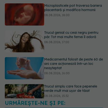
Trucul genial cu ceai negru pentru
păr. Tot mai multe femei îl adoră
08.08.2026, 17:00
Medicamentul folosit de peste 60 de
ani care acționează într-un loc
neașteptat
08.08.2026, 16:00
Trucul simplu care face pepenele
verde mult mai ușor de tăiat
08.08.2026, 15:32
URMĂREȘTE-NE ȘI PE:
Ce poți mânca și ce trebuie să eviți
dacă ai gastrită: exemplu de meniu
care reduce inflamația stomacului
6560
08.08.2026, 19:00
URMĂRITORI
ABONAȚI