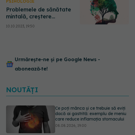
PSIHOLOGIE
Problemele de sănătate
mintală, creștere
alarmantă. Prevalența
10.10.2023, 19:50
bolilor psihice a crescut de
6 ori în ultimii 10 ani
Urmărește-ne și pe Google News -
abonează‑te!
NOUTĂȚI
Microplasticele pot traversa bariera
placentară și modifica hormonii
08.08.2026, 18:00