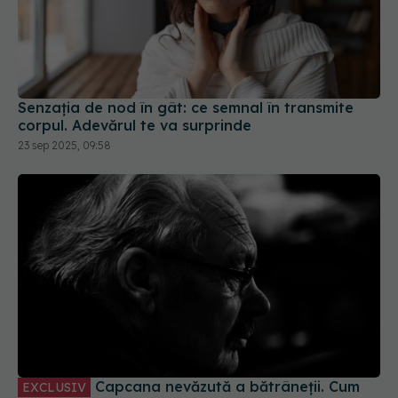
Senzația de nod în gât: ce semnal în transmite
corpul. Adevărul te va surprinde
23 sep 2025, 09:58
Capcana nevăzută a bătrâneții. Cum
EXCLUSIV
ucide singurătatea cronică și care sunt semnele
pe care le ignorăm
22 mai 2026, 23:46