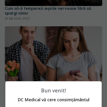
Cum să-ți temperezi ieșirile nervoase fără să
spargi nimic
25 feb 2026, 09:27
Ce este phubbing și cum ne afectează
Bun venit!
30 noi 2025, 12:30
DC Medical vă cere consimțământul