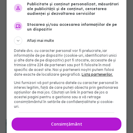
Publicitate și conținut personalizat, măsurători
ale publicității și de conținut, cercetarea
audienței și dezvoltarea serviciilor
Stocarea și/sau accesarea informațiilor de pe
un dispozitiv
Aflați mai multe
Datele dvs. cu caracter personal vor fi prelucrate, iar
informațiile de pe dispozitiv (cookie-uri, identificatori unici
și alte date de pe dispozitiv) pot fi stocate, accesate de și
trimise către 224 de parteneri sau pot fi folosite în mod
specific de acest site. Noi și partenerii noștri putem folosi
date exacte de localizare geografică.
Lista partenerilor.
Unii furnizori vă pot prelucra datele cu caracter personal în
interes legitim, față de care puteți obiecta prin gestionarea
opțiunilor de mai jos. Căutați un link în partea de jos a
acestei pagini pentru a gestiona sau a vă retrage
consimțământul în setările de confidențialitate și cookie-
uri.
Consimțământ