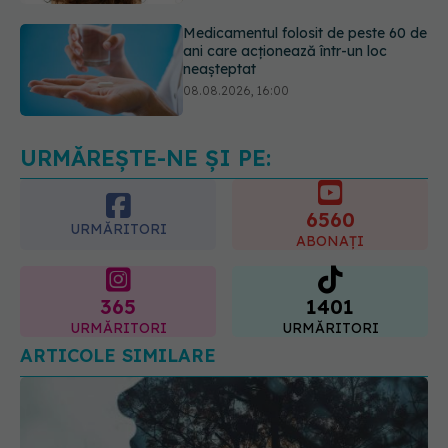
08.08.2026, 16:00
Transpirații nocturne: semnul ignorat
care poate ascunde probleme
serioase de sănătate
08.08.2026, 20:00
URMĂREȘTE-NE ȘI PE:
6560
URMĂRITORI
ABONAȚI
365
1401
URMĂRITORI
URMĂRITORI
ARTICOLE SIMILARE