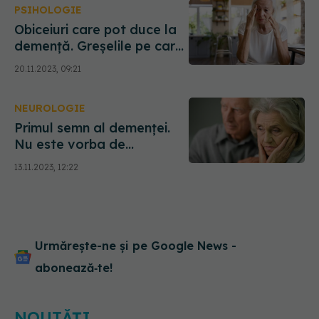
PSIHOLOGIE
Obiceiuri care pot duce la
demență. Greșelile pe care
le faci tot timpul
20.11.2023, 09:21
NEUROLOGIE
Primul semn al demenței.
Nu este vorba de
pierderea memoriei. La ce
13.11.2023, 12:22
să fii atent în cazul
vârstnicilor
Urmărește-ne și pe Google News -
abonează‑te!
NOUTĂȚI