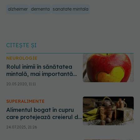
alzheimer
dementa
sanatate mintala
CITEȘTE ȘI
NEUROLOGIE
Rolul inimii în sănătatea
mintală, mai importantă
decât ai crede
20.05.2020, 11:11
SUPERALIMENTE
Alimentul bogat în cupru
care protejează creierul de
Alzheimer și demență
24.07.2025, 21:26