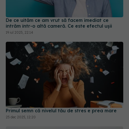
De ce uităm ce am vrut să facem imediat ce
intrăm într-o altă cameră. Ce este efectul ușii
19 iul 2025, 22:14
Primul semn că nivelul tău de stres e prea mare
25 dec 2025, 12:20