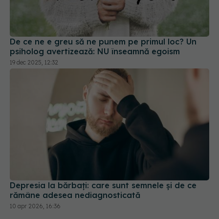
De ce ne e greu să ne punem pe primul loc? Un
psiholog avertizează: NU înseamnă egoism
19 dec 2025, 12:32
Depresia la bărbați: care sunt semnele și de ce
rămâne adesea nediagnosticată
10 apr 2026, 16:36