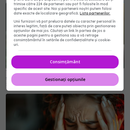
trimise către 224 de parteneri sau pot fi folosite în mod
specific de acest site. Noi și partenerii noștri putem folosi
date exacte de localizare geografică.
Lista partenerilor.
Unii furnizori vă pot prelucra datele cu caracter personal în
interes legitim, față de care puteți obiecta prin gestionarea
opțiunilor de mai jos. Căutați un link în partea de jos a
acestei pagini pentru a gestiona sau a vă retrage
consimțământul în setările de confidențialitate și cookie-
uri.
Consimțământ
Trucul simplu care te ajută să-ți protejezi creierul
și să reduci riscul de demență
Gestionați opțiunile
23 noi 2025, 09:07