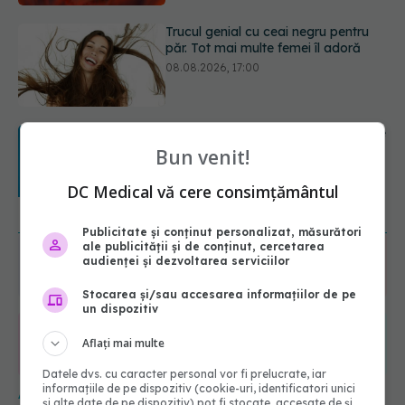
Medicamentul folosit de peste 60 de
ani care acționează într-un loc
neașteptat
08.08.2026, 16:00
Transpirații nocturne: semnul ignorat
care poate ascunde probleme
Bun venit!
serioase de sănătate
08.08.2026, 20:00
DC Medical vă cere consimțământul
URMĂREȘTE-NE ȘI PE:
Publicitate și conținut personalizat, măsurători
ale publicității și de conținut, cercetarea
audienței și dezvoltarea serviciilor
6560
URMĂRITORI
ABONAȚI
Stocarea și/sau accesarea informațiilor de pe
un dispozitiv
Aflați mai multe
365
1401
URMĂRITORI
URMĂRITORI
Datele dvs. cu caracter personal vor fi prelucrate, iar
informațiile de pe dispozitiv (cookie-uri, identificatori unici
ARTICOLE SIMILARE
și alte date de pe dispozitiv) pot fi stocate, accesate de și