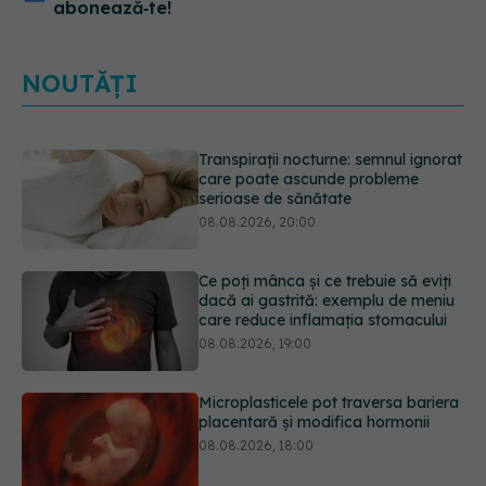
abonează‑te!
NOUTĂȚI
Ce poți mânca și ce trebuie să eviți
dacă ai gastrită: exemplu de meniu
care reduce inflamația stomacului
08.08.2026, 19:00
Microplasticele pot traversa bariera
placentară și modifica hormonii
08.08.2026, 18:00
Trucul genial cu ceai negru pentru
păr. Tot mai multe femei îl adoră
08.08.2026, 17:00