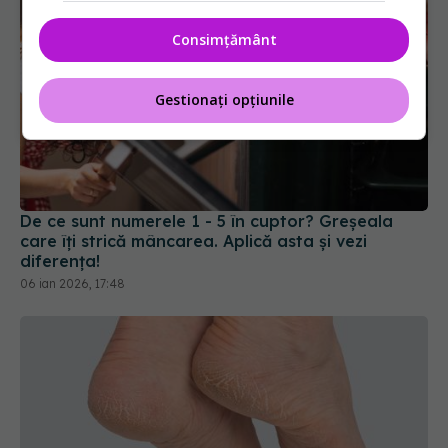
Consimțământ
Gestionați opțiunile
De ce sunt numerele 1 - 5 în cuptor? Greșeala
care îți strică mâncarea. Aplică asta și vezi
diferența!
06 ian 2026, 17:48