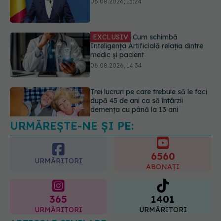
medic și pacient
06.08.2026, 14:34
Trei lucruri pe care trebuie să le faci
după 45 de ani ca să întârzii
demența cu până la 13 ani
06.08.2026, 13:03
URMĂREȘTE-NE ȘI PE:
Colebil și Panzcebil, blocate
temporar în farmacii. ANMDMR
explică de ce a luat măsura
6560
06.08.2026, 16:37
URMĂRITORI
ABONAȚI
365
1401
URMĂRITORI
URMĂRITORI
ARTICOLE SIMILARE