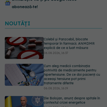
abonează‑te!
NOUTĂȚI
Cum aleg medicii combinația
potrivită de medicamente pentru
hipertensiune. De ce doi pacienți cu
aceeași tensiune pot primi
tratamente diferite
06.08.2026, 16:19
Ilie Bolojan, anunț despre spitale în
contextul crizei energetice
06.08.2026, 15:24
EXCLUSIV
Cum schimbă
Inteligența Artificială relația dintre