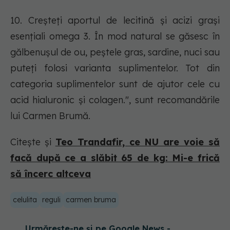
10. Creșteți aportul de lecitină și acizi grași
esențiali omega 3. În mod natural se găsesc în
gălbenușul de ou, peștele gras, sardine, nuci sau
puteți folosi varianta suplimentelor. Tot din
categoria suplimentelor sunt de ajutor cele cu
acid hialuronic și colagen.", sunt recomandările
lui Carmen Brumă.
Citește și
Teo Trandafir, ce NU are voie să
facă după ce a slăbit 65 de kg: Mi-e frică
să încerc altceva
celulita
reguli
carmen bruma
Urmărește-ne și pe Google News -