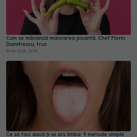
Cum se mănâncă mâncarea picantă. Chef Florin
Dumitrescu, truc
01 ian 2026, 18:05
Ce să faci dacă ți-ai ars limba: 9 metode simple
pentru limba arsă
14 noi 2025, 21:07