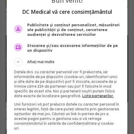
Bun venit!
10 oct 2025, 12:02
DC Medical vă cere consimțământul
Publicitate și conținut personalizat, măsurători
ale publicității și de conținut, cercetarea
audienței și dezvoltarea serviciilor
Stocarea și/sau accesarea informațiilor de pe
un dispozitiv
Aflați mai multe
Datele dvs. cu caracter personal vor fi prelucrate, iar
informațiile de pe dispozitiv (cookie-uri, identificatori unici
și alte date de pe dispozitiv) pot fi stocate, accesate de și
Cum își mențin sănătatea vedetele atunci când
trimise către 224 de parteneri sau pot fi folosite în mod
sunt în turneu: rezistă chiar și în ploaie fără să
specific de acest site. Noi și partenerii noștri putem folosi
răcească
date exacte de localizare geografică.
Lista partenerilor.
22 iul 2026, 20:00
Unii furnizori vă pot prelucra datele cu caracter personal în
interes legitim, față de care puteți obiecta prin gestionarea
opțiunilor de mai jos. Căutați un link în partea de jos a
acestei pagini pentru a gestiona sau a vă retrage
consimțământul în setările de confidențialitate și cookie-
uri.