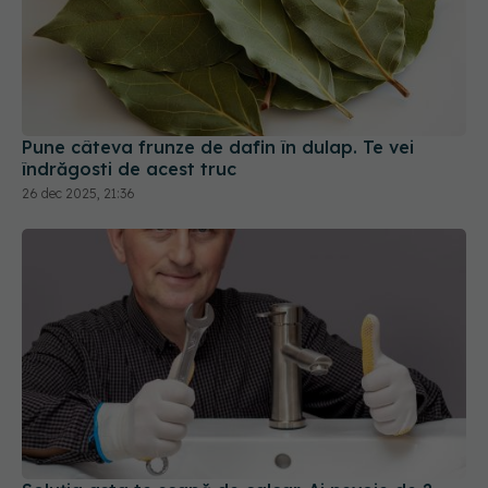
Pune câteva frunze de dafin în dulap. Te vei
îndrăgosti de acest truc
26 dec 2025, 21:36
Soluția asta te scapă de calcar. Ai nevoie de 2
ingrediente banale
20 feb 2026, 22:01