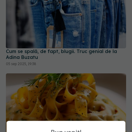
Cum se spală, de fapt, blugii. Truc genial de la
Adina Buzatu
05 sep 2025, 19:38
Cum să faci paste demne de Premiul Nobel.
Secretul cremos descoperit de italieni