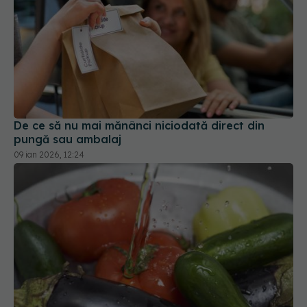
De ce să nu mai mănânci niciodată direct din
pungă sau ambalaj
09 ian 2026, 12:24
De ce să pui fructele și legumele în apă cu
bicarbonat înainte să le mănânci
07 feb 2026, 18:25