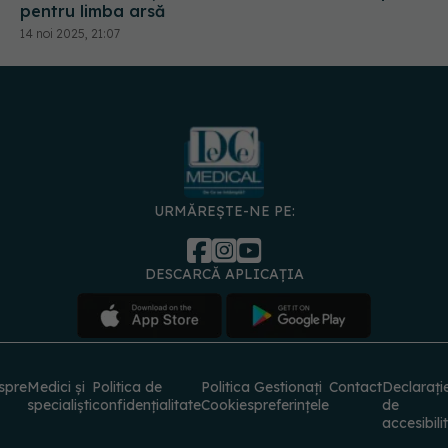
URMĂREȘTE-NE PE:
DESCARCĂ APLICAȚIA
spre
Medici și
Politica de
Politica
Gestionați
Contact
Declarați
specialiști
confidențialitate
Cookies
preferințele
de
accesibili
© 2026 PRESS MEDIA ELECTRONIC S.R.L. Toate drepturile rezervate