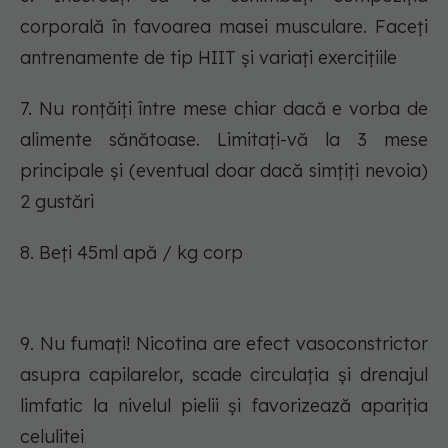
corporală în favoarea masei musculare. Faceți
antrenamente de tip HIIT și variați exercițiile
7. Nu ronțăiți între mese chiar dacă e vorba de
alimente sănătoase. Limitați-vă la 3 mese
principale și (eventual doar dacă simțiți nevoia)
2 gustări
8. Beți 45ml apă / kg corp
9. Nu fumați! Nicotina are efect vasoconstrictor
asupra capilarelor, scade circulația și drenajul
limfatic la nivelul pielii și favorizează apariția
celulitei