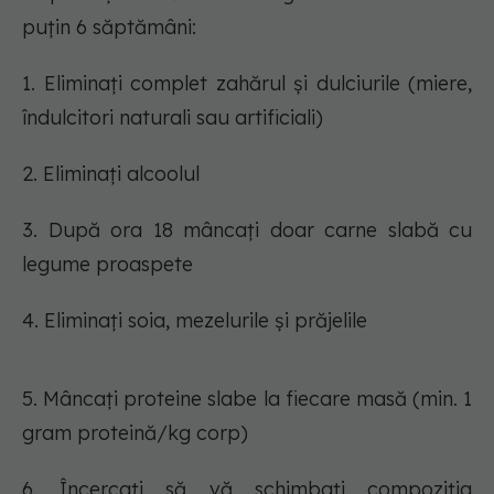
puțin 6 săptămâni:
1. Eliminați complet zahărul și dulciurile (miere,
îndulcitori naturali sau artificiali)
2. Eliminați alcoolul
3. După ora 18 mâncați doar carne slabă cu
legume proaspete
4. Eliminați soia, mezelurile și prăjelile
5. Mâncați proteine slabe la fiecare masă (min. 1
gram proteină/kg corp)
6. Încercați să vă schimbați compoziția