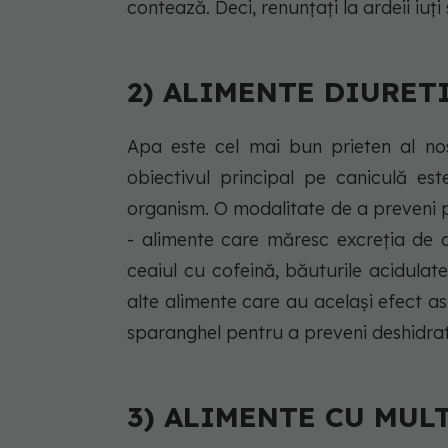
contează. Deci, renunțați la ardeii iuț
2) ALIMENTE DIURET
Apa este cel mai bun prieten al no
obiectivul principal pe caniculă es
organism. O modalitate de a preveni p
- alimente care măresc excreția de a
ceaiul cu cofeină, băuturile acidulate 
alte alimente care au același efect a
sparanghel pentru a preveni deshidra
3) ALIMENTE CU MUL