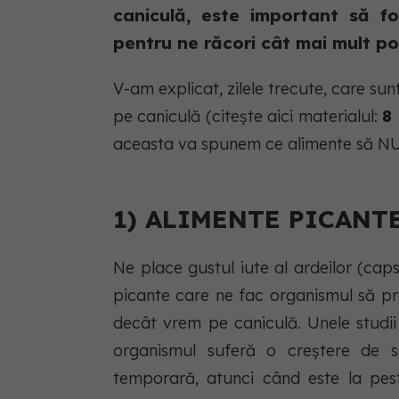
caniculă, este important să fo
pentru ne răcori cât mai mult pos
V-am explicat, zilele trecute, care su
pe caniculă (citește aici materialul:
8
aceasta va spunem ce alimente să NU
1) ALIMENTE PICANT
Ne place gustul iute al ardeilor (cap
picante care ne fac organismul să pr
decât vrem pe caniculă. Unele stud
organismul suferă o creștere de s
temporară, atunci când este la pest