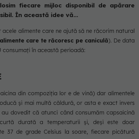
losim fiecare mijloc disponibil de apărare
ibil. În această idee vă...
nt acele alimente care ne ajută să ne răcorim natural
 alimente care te răcoresc pe caniculă
). De data
 consumați în această perioadă:
E
saicina din compoziția lor e de vină) dar alimentele
oducă și mai multă căldură, or asta e exact invers
ii au dovedit că atunci când consumăm capsaicină
curtă durată a temperaturii și, deși este doar
e 37 de grade Celsius la soare, fiecare picătură