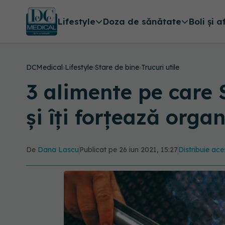
Lifestyle
Doza de sănătate
Boli și a
DCMedical
›
Lifestyle
›
Stare de bine
›
Trucuri utile
3 alimente pe care
și îți forțează orga
De
Dana Lascu
Publicat pe 26 iun 2021, 15:27
Distribuie ace