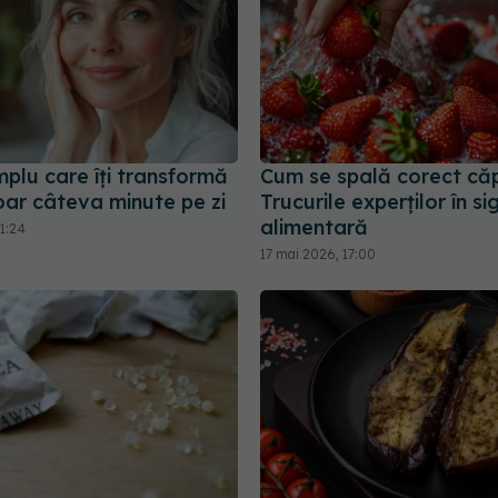
mplu care îți transformă
Cum se spală corect căp
oar câteva minute pe zi
Trucurile experților în s
alimentară
1:24
17 mai 2026, 17:00