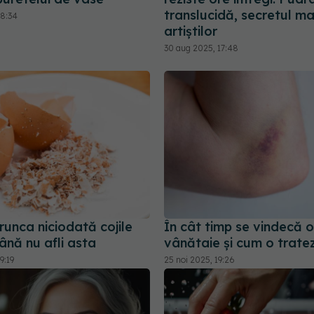
translucidă, secretul m
18:34
artiștilor
30 aug 2025, 17:48
unca niciodată cojile
În cât timp se vindecă o
ână nu afli asta
vânătaie și cum o tratez
9:19
25 noi 2025, 19:26