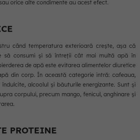
i sau orice alte condimente au acest efect.
ICE
stru când temperatura exterioară crește, așa că
te să consumi și să întreții cât mai multă apă în
ierderea de apă este evitarea alimentelor diuretice
pă din corp. În această categorie intră: cafeaua,
îndulcite, alcoolul și băuturile energizante. Sunt și
supra corpului, precum mango, fenicul, anghinare și
tarea.
TE PROTEINE