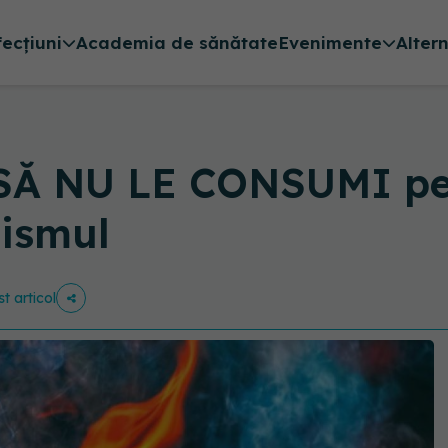
fecțiuni
Academia de sănătate
Evenimente
Alter
 SĂ NU LE CONSUMI pe 
nismul
st articol