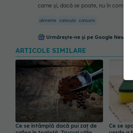
carne și, dacă se poate, nu în combina
alimente
canicula
consumi
Urmărește-ne și pe Google News - 
ARTICOLE SIMILARE
Ce se întâmplă dacă pui zaț de
Ce se spa
cafea în toaletă. Trucuri utile
verde a 