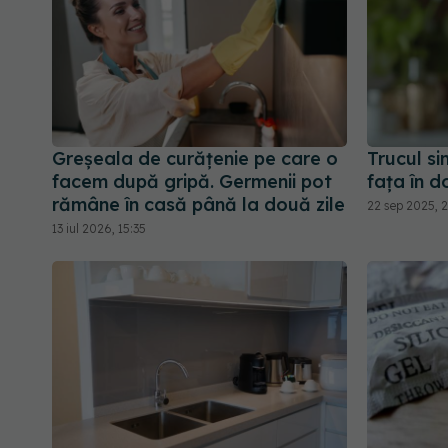
Greșeala de curățenie pe care o
Trucul si
facem după gripă. Germenii pot
fața în d
rămâne în casă până la două zile
22 sep 2025, 2
13 iul 2026, 15:35