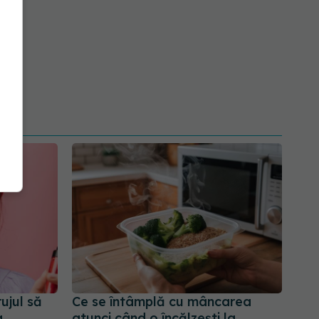
ujul să
Ce se întâmplă cu mâncarea
a
atunci când o încălzești la