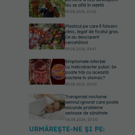
Nu se află în rețetă
09.08.2026, 10:00
Plasticul pe care îl folosim
zilnic, legat de ficatul gras.
Ce au descoperit
cercetătorii
09.08.2026, 09:47
Simptomele infecției
cu Helicobacter pylori. Se
poate trăi cu această
bacterie în stomac?
09.08.2026, 09:00
Transpirații nocturne:
semnul ignorat care poate
ascunde probleme
serioase de sănătate
08.08.2026, 20:00
URMĂREȘTE-NE ȘI PE:
Cum folosești uleiul