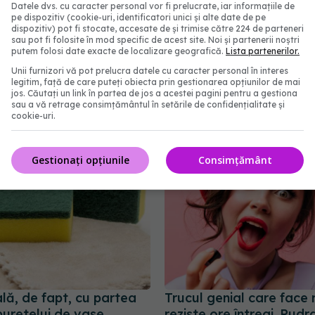
Datele dvs. cu caracter personal vor fi prelucrate, iar informațiile de
ție cu carbohidrații.
pe dispozitiv (cookie-uri, identificatori unici și alte date de pe
dispozitiv) pot fi stocate, accesate de și trimise către 224 de parteneri
sau pot fi folosite în mod specific de acest site. Noi și partenerii noștri
putem folosi date exacte de localizare geografică.
Lista partenerilor.
Unii furnizori vă pot prelucra datele cu caracter personal în interes
legitim, față de care puteți obiecta prin gestionarea opțiunilor de mai
abonează‑te!
jos. Căutați un link în partea de jos a acestei pagini pentru a gestiona
sau a vă retrage consimțământul în setările de confidențialitate și
cookie-uri.
Gestionați opțiunile
Consimțământ
lă, de fapt, cu partea
Trucul genial care face r
buretelui de vase
reziste ore întregi. Pudr