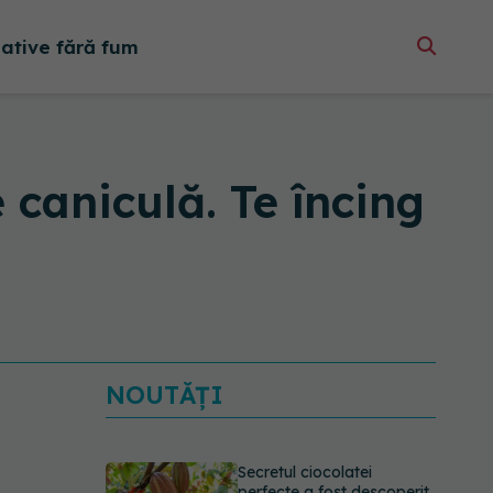
native fără fum
caniculă. Te încing
NOUTĂȚI
Secretul ciocolatei
perfecte a fost descoperit.