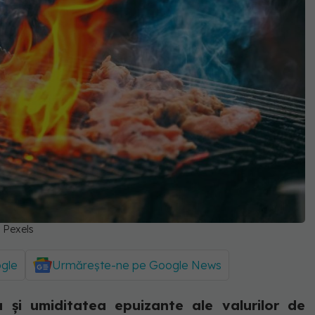
: Pexels
ogle
Urmărește-ne pe Google News
 și umiditatea epuizante ale valurilor de