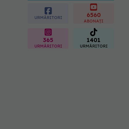
esențial de rozmarin
pentru a opri căderea
părului
6560
URMĂRITORI
09.08.2026, 11:00
ABONAȚI
365
1401
URMĂRITORI
URMĂRITORI