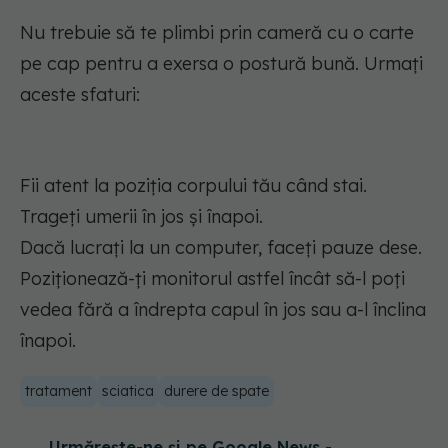
Nu trebuie să te plimbi prin cameră cu o carte
pe cap pentru a exersa o postură bună. Urmați
aceste sfaturi:
Fii atent la poziția corpului tău când stai.
Trageți umerii în jos și înapoi.
Dacă lucrați la un computer, faceți pauze dese.
Poziționează-ți monitorul astfel încât să-l poți
vedea fără a îndrepta capul în jos sau a-l înclina
înapoi.
tratament
sciatica
durere de spate
Urmărește-ne și pe Google News -