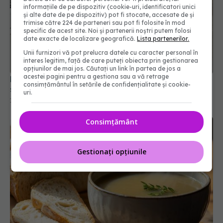
informațiile de pe dispozitiv (cookie-uri, identificatori unici
și alte date de pe dispozitiv) pot fi stocate, accesate de și
trimise către 224 de parteneri sau pot fi folosite în mod
specific de acest site. Noi și partenerii noștri putem folosi
date exacte de localizare geografică.
Lista partenerilor.
Unii furnizori vă pot prelucra datele cu caracter personal în
interes legitim, față de care puteți obiecta prin gestionarea
opțiunilor de mai jos. Căutați un link în partea de jos a
acestei pagini pentru a gestiona sau a vă retrage
De ce pun unii oameni sare lângă fereastră. Ce
consimțământul în setările de confidențialitate și cookie-
spune știința despre acest obicei
uri.
10 ian 2026, 12:30
Consimțământ
Gestionați opțiunile