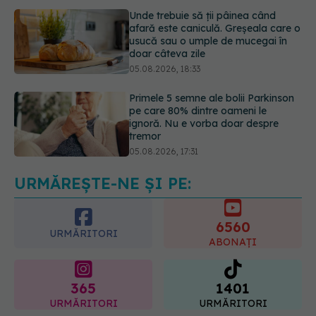
doar câteva zile
05.08.2026, 18:33
Primele 5 semne ale bolii Parkinson
pe care 80% dintre oameni le
ignoră. Nu e vorba doar despre
tremor
05.08.2026, 17:31
Gabriela Cristea, manifest pentru
respect și acceptare: Corpul
fiecăruia spune o poveste
05.08.2026, 21:23
URMĂREȘTE-NE ȘI PE:
6560
URMĂRITORI
ABONAȚI
365
1401
URMĂRITORI
URMĂRITORI