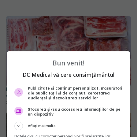
Bun venit!
DC Medical vă cere consimțământul
Publicitate și conținut personalizat, măsurători
De ce să nu dezgheți alimentele la temperatura
ale publicității și de conținut, cercetarea
camerei
audienței și dezvoltarea serviciilor
25 dec 2025, 20:50
Stocarea și/sau accesarea informațiilor de pe
un dispozitiv
Aflați mai multe
Datele dvs. cu caracter personal vor fi prelucrate, iar