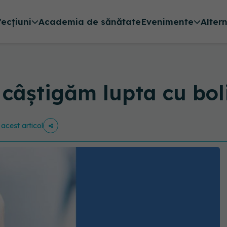
fecțiuni
Academia de sănătate
Evenimente
Alter
 câștigăm lupta cu boli
 acest articol