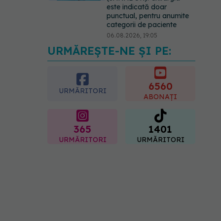
este indicată doar
punctual, pentru anumite
categorii de paciente
06.08.2026, 19:05
URMĂREȘTE-NE ȘI PE:
EXCLUSIV
Brahiterapie
vs radioterapie externă în
cancerul ginecologic. Dr.
Sorin Bogdan (SANADOR)
6560
URMĂRITORI
explică diferența și cum
ABONAȚI
acționează tratamentul
06.08.2026, 22:49
365
1401
URMĂRITORI
URMĂRITORI