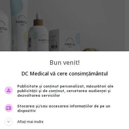
Bun venit!
DC Medical vă cere consimțământul
Publicitate și conținut personalizat, măsurători ale
publicității și de conținut, cercetarea audienței și
use hipoalergenice Agnotis este la un click distanță
dezvoltarea serviciilor
vers special conceput pentru a veni în întâmpinarea
Stocarea și/sau accesarea informațiilor de pe un
dispozitiv
e au cei mici și cei mari. În prezent, gama Agnotis pe
rool cuprinde 4 categorii principale de interes:
Aflați mai multe