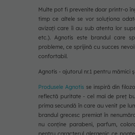
Multe pot fi prevenite doar printr-o îng
timp ce altele se vor soluționa odată
avizați care îi au sub atenta lor sup
etc.). Agnotis este brandul care sp
probleme, ce sprijină cu succes nevoile 
confortabil.
Agnotis - ajutorul nr.1 pentru mămici ș
Produsele Agnotis
se inspiră din filoz
reflectă puritate - cel mai de preț b
prima secundă în care au venit pe lume
brandul grecesc premiat în nenumăra
nu conține parabeni, parfum, colora
pentru caracterul alergenic ce poate