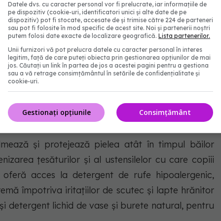
e copii și bebeluși
, șervețele umede și produse de
Datele dvs. cu caracter personal vor fi prelucrate, iar informațiile de
pe dispozitiv (cookie-uri, identificatori unici și alte date de pe
u alăptare.
dispozitiv) pot fi stocate, accesate de și trimise către 224 de parteneri
sau pot fi folosite în mod specific de acest site. Noi și partenerii noștri
putem folosi date exacte de localizare geografică.
Lista partenerilor.
 alezele igienice absorbante sunt moi, flexibile și
Unii furnizori vă pot prelucra datele cu caracter personal în interes
 utilizate ziua, cât și seară. Aceste scutece de copii
legitim, față de care puteți obiecta prin gestionarea opțiunilor de mai
jos. Căutați un link în partea de jos a acestei pagini pentru a gestiona
or de indicare a umezelii și previn scurgerile
sau a vă retrage consimțământul în setările de confidențialitate și
cookie-uri.
poate fi pe deplin liniștită când vine vorba de
ș. Bineînțeles, există și o disponibilitate variată în
Gestionați opțiunile
Consimțământ
lmează și protejează pielea atât în timpul băilor
nizarea țesăturilor și al ustensilelor cu care copiii
l oferă acces la detergent de rufe hipoalergenic,
emă împotriva iritațiilor de scutec și lapte hrănitor
și detergent lichid de vase și burete natural, pentru