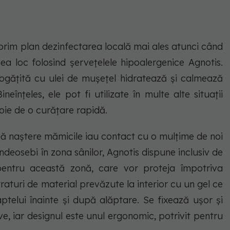
prim plan dezinfectarea locală mai ales atunci când
ea loc folosind șervețelele hipoalergenice Agnotis.
ogățită cu ulei de mușețel hidratează și calmează
ineînțeles, ele pot fi utilizate în multe alte situații
oie de o curățare rapidă.
pă naștere mămicile iau contact cu o mulțime de noi
 îndeosebi în zona sânilor, Agnotis dispune inclusiv de
entru această zonă, care vor proteja împotriva
raturi de material prevăzute la interior cu un gel ce
aptelui înainte și după alăptare. Se fixează ușor și
ve, iar designul este unul ergonomic, potrivit pentru