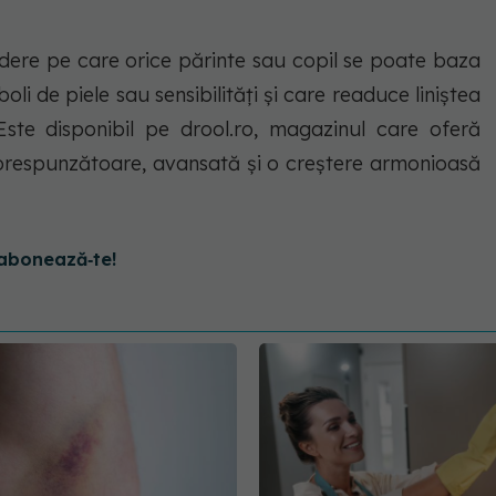
edere pe care orice părinte sau copil se poate baza
li de piele sau sensibilități și care readuce liniștea
. Este disponibil pe drool.ro, magazinul care oferă
orespunzătoare, avansată și o creștere armonioasă
abonează‑te!