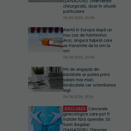
(SANADOR): Intervenția
chirurgicală, doar în situații
particulare
06.08.2026, 20:45
Alertă în Europa după un
nou caz de hantavirus
Anzi, singura tulpină care
se transmite de la om la
om
06.08.2026, 20:06
Mii de angajați din
Sănătate ar putea primi
salarii mai mari.
Sindicatele cer schimbarea
legii
06.08.2026, 19:26
EXCLUSIV
Cancerele
ginecologice care pot fi
tratate fără operație. Dr.
Sorin Bogdan
(SANADOR): Chirurgia