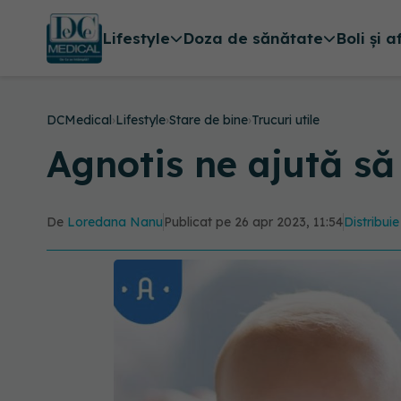
Lifestyle
Doza de sănătate
Boli și a
DCMedical
›
Lifestyle
›
Stare de bine
›
Trucuri utile
Agnotis ne ajută să
De
Loredana Nanu
Publicat pe 26 apr 2023, 11:54
Distribuie