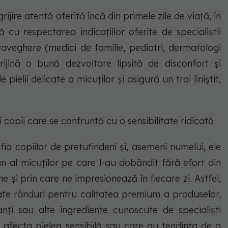
rijire atentă oferită încă din primele zile de viață, în
 cu respectarea indicațiilor oferite de specialiștii
raveghere (medici de familie, pediatri, dermatologi
rijină o bună dezvoltare lipsită de disconfort și
pielii delicate a micuților și asigură un trai liniștit,
i copii care se confruntă cu o sensibilitate ridicată
ofia copiilor de pretutindeni și, asemeni numelui, ele
un al micuților pe care l-au dobândit fără efort din
 și prin care ne impresionează în fiecare zi. Astfel,
te rânduri pentru calitatea premium a produselor,
nți sau alte ingrediente cunoscute de specialiști
 afecta pielea sensibilă sau care au tendința de a