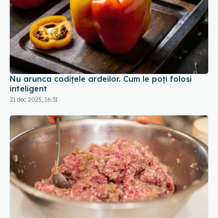
Nu arunca codițele ardeilor. Cum le poți folosi
inteligent
21 dec 2025, 16:31
Ce înseamnă dacă vezi pete gri pe carnea tocată
05 feb 2026, 16:58