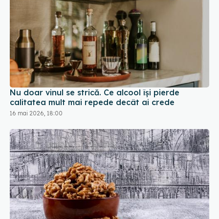
Nu doar vinul se strică. Ce alcool își pierde
calitatea mult mai repede decât ai crede
16 mai 2026, 18:00
De ce să pui miezul de nucă în apă înainte de
consum