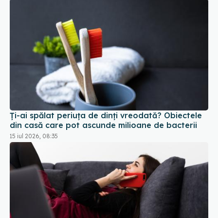
Ți-ai spălat periuța de dinți vreodată? Obiectele
din casă care pot ascunde milioane de bacterii
15 iul 2026, 08:35
Stai prea mult jos? Soluția simplă care îți poate