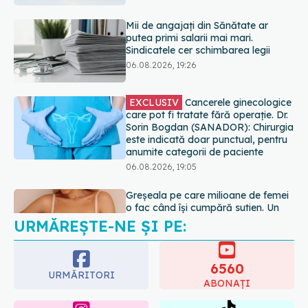
EXCLUSIV
Cancerele ginecologice
care pot fi tratate fără operație. Dr.
Sorin Bogdan (SANADOR): Chirurgia
este indicată doar punctual, pentru
anumite categorii de paciente
06.08.2026, 19:05
Greșeala pe care milioane de femei
o fac când își cumpără sutien. Un
medic explică metoda corectă
06.08.2026, 18:08
URMĂREȘTE-NE ȘI PE:
EXCLUSIV
De ce unele paciente
cu cancer de col uterin nu mai ajung
la operație. Dr. Sorin Bogdan
6560
(SANADOR): Intervenția
URMĂRITORI
chirurgicală, doar în situații
ABONAȚI
particulare
06.08.2026, 20:45
365
1401
URMĂRITORI
URMĂRITORI
ARTICOLE SIMILARE