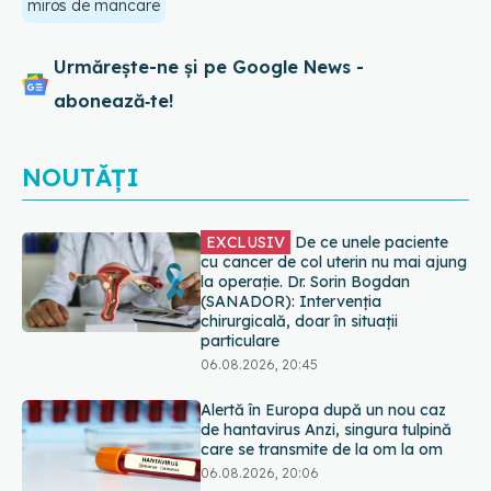
miros de mancare
Urmărește-ne și pe Google News -
abonează‑te!
NOUTĂȚI
Alertă în Europa după un nou caz
de hantavirus Anzi, singura tulpină
care se transmite de la om la om
06.08.2026, 20:06
Mii de angajați din Sănătate ar
putea primi salarii mai mari.
Sindicatele cer schimbarea legii
06.08.2026, 19:26