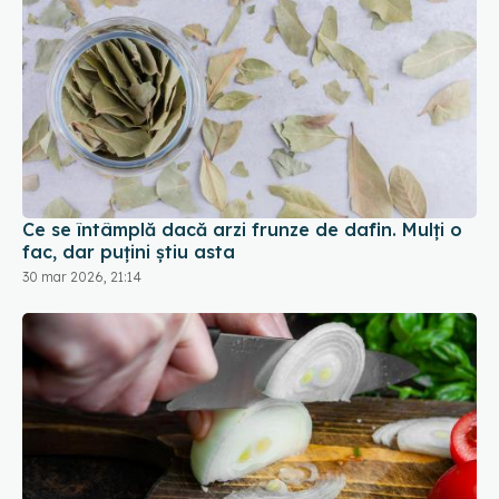
Ce se întâmplă dacă arzi frunze de dafin. Mulți o
fac, dar puțini știu asta
30 mar 2026, 21:14
Cum se taie corect ceapa, potrivit unui bucătar