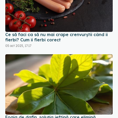
Ce să faci ca să nu mai crape crenvurștii când îi
fierbi? Cum îi fierbi corect
05 oct 2025, 17:17
Foaia de dafin, soluția ieftină care elimină
mirosurile neplăcute din casă peste noapte
31 aug 2025, 18:12