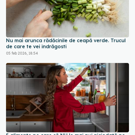
Nu mai arunca rădăcinile de ceapă verde. Trucul
de care te vei îndrăgosti
05 feb 2026, 18:54
5 alimente pe care să NU le mai pui niciodată pe
ușa frigiderului
26 dec 2025, 09:56