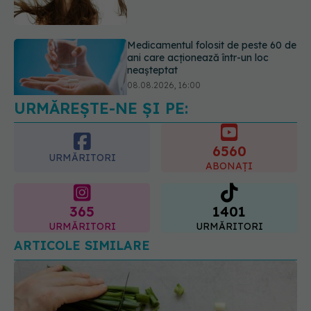
08.08.2026, 16:00
Transpirații nocturne: semnul ignorat
care poate ascunde probleme
serioase de sănătate
08.08.2026, 20:00
URMĂREȘTE-NE ȘI PE:
6560
URMĂRITORI
ABONAȚI
365
1401
URMĂRITORI
URMĂRITORI
ARTICOLE SIMILARE