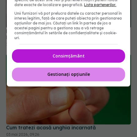
date exacte de localizare geografică.
Lista partenerilor.
Unii furnizori vă pot prelucra datele cu caracter personal în
interes legitim, față de care puteți obiecta prin gestionarea
opțiunilor de mai jos. Căutați un link în partea de jos a
acestei pagini pentru a gestiona sau a vă retrage
De ce ar trebui să renunți la sandale când zbori.
consimțământul în setările de confidențialitate și cookie-
Detalii surprinzătoare despre siguranța în avion
uri.
17 aug 2025, 15:30
Consimțământ
Gestionați opțiunile
Cum tratezi acasă unghia încarnată
03 mai 2026, 09:26