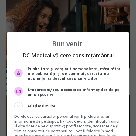
Bun venit!
DC Medical vă cere consimțământul
Publicitate și conținut personalizat, măsurători
De ce sunt numerele 1 - 5 în cuptor? Greșeala
ale publicității și de conținut, cercetarea
care îți strică mâncarea. Aplică asta și vezi
audienței și dezvoltarea serviciilor
diferența!
Stocarea și/sau accesarea informațiilor de pe
06 ian 2026, 17:48
un dispozitiv
Aflați mai multe
Datele dvs. cu caracter personal vor fi prelucrate, iar
informațiile de pe dispozitiv (cookie-uri, identificatori unici
și alte date de pe dispozitiv) pot fi stocate, accesate de și
trimise către 224 de parteneri sau pot fi folosite în mod
specific de acest site. Noi și partenerii noștri putem folosi