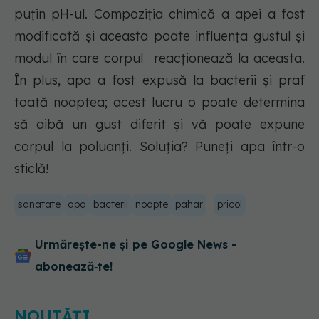
puțin pH-ul. Compoziția chimică a apei a fost
modificată și aceasta poate influența gustul și
modul în care corpul reacționează la aceasta.
În plus, apa a fost expusă la bacterii și praf
toată noaptea; acest lucru o poate determina
să aibă un gust diferit și vă poate expune
corpul la poluanți. Soluția? Puneți apa într-o
sticlă!
sanatate
apa
bacterii
noapte
pahar
pricol
Urmărește-ne și pe Google News -
abonează‑te!
NOUTĂȚI