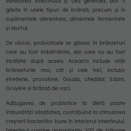
sănătatea intestinului și cea generală, pot fi
găsite în unele tipuri de brânză, precum și în
suplimentele alimentare, alimentele fermentate
și iaurtul.
De obicei, probioticele se găsesc în brânzeturi
care au fost îmbătrânite, dar care nu au fost
încălzite după aceea. Aceasta include atât
brânzeturile moi, cât și cele tari, inclusiv
elvețiene, provolone, Gouda, cheddar, Edam,
Gruyère și brânză de vaci.
Adăugarea de probiotice la dietă poate
îmbunătăți sănătatea, contribuind la stimularea
creșterii bacteriilor bune în interiorul intestinului.
Intestinul conține aproximativ 100 de trilioane