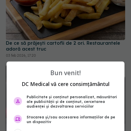
De ce să prăjești cartofii de 2 ori. Restaurantele
adoră acest truc
03 feb 2026, 17:20
Bun venit!
DC Medical vă cere consimțământul
Publicitate și conținut personalizat, măsurători
ale publicității și de conținut, cercetarea
audienței și dezvoltarea serviciilor
Stocarea și/sau accesarea informațiilor de pe
Stai prea mult jos? Soluția simplă care îți poate
un dispozitiv
reduce riscul de boli grave