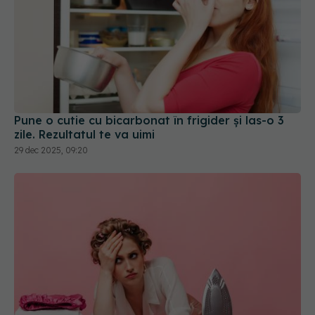
Pune o cutie cu bicarbonat în frigider și las-o 3
zile. Rezultatul te va uimi
29 dec 2025, 09:20
De ce să învelești talpa fierului de călcat cu folie