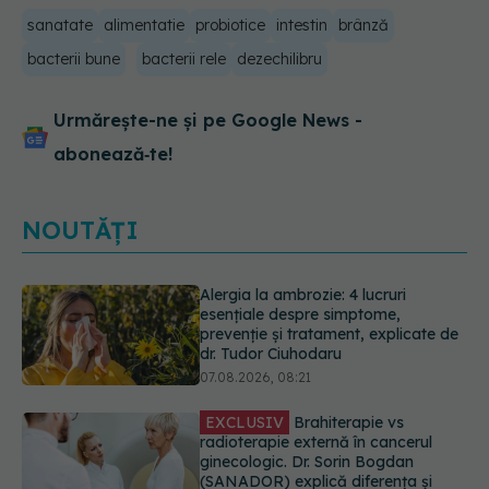
sanatate
alimentatie
probiotice
intestin
brânză
bacterii bune
bacterii rele
dezechilibru
Urmărește-ne și pe Google News -
abonează‑te!
NOUTĂȚI
EXCLUSIV
Brahiterapie vs
radioterapie externă în cancerul
ginecologic. Dr. Sorin Bogdan
(SANADOR) explică diferența și
cum acționează tratamentul
06.08.2026, 22:49
EXCLUSIV
De ce unele paciente
cu cancer de col uterin nu mai ajung