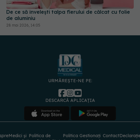
de aluminiu
28 mai 2026, 14:05
URMĂREȘTE-NE PE:
DESCARCĂ APLICAȚIA
spre
Medici și
Politica de
Politica
Gestionați
Contact
Declarați
specialiști
confidențialitate
Cookies
preferințele
de
accesibili