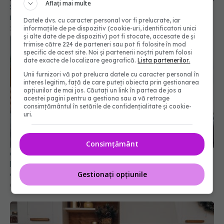
Aflați mai multe
26 apr 2026, 13:00
Datele dvs. cu caracter personal vor fi prelucrate, iar
informațiile de pe dispozitiv (cookie-uri, identificatori unici
și alte date de pe dispozitiv) pot fi stocate, accesate de și
trimise către 224 de parteneri sau pot fi folosite în mod
specific de acest site. Noi și partenerii noștri putem folosi
date exacte de localizare geografică.
Lista partenerilor.
Unii furnizori vă pot prelucra datele cu caracter personal în
interes legitim, față de care puteți obiecta prin gestionarea
opțiunilor de mai jos. Căutați un link în partea de jos a
acestei pagini pentru a gestiona sau a vă retrage
consimțământul în setările de confidențialitate și cookie-
uri.
Cum să răcorești casa fără aer condiționat.
Metode simple care pot scădea temperatura cu
Consimțământ
câteva grade
01 aug 2026, 08:12
Gestionați opțiunile