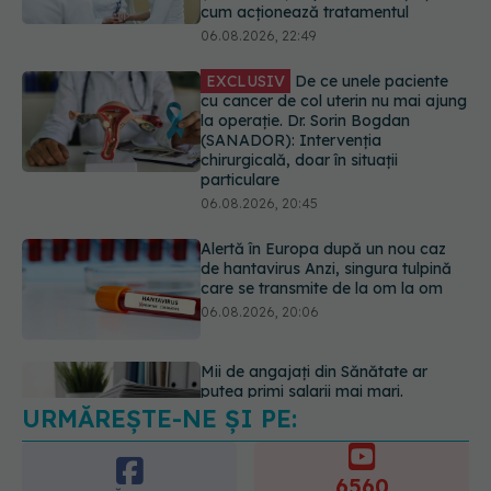
la operație. Dr. Sorin Bogdan
(SANADOR): Intervenția
chirurgicală, doar în situații
particulare
06.08.2026, 20:45
Alertă în Europa după un nou caz
de hantavirus Anzi, singura tulpină
care se transmite de la om la om
06.08.2026, 20:06
Mii de angajați din Sănătate ar
putea primi salarii mai mari.
Sindicatele cer schimbarea legii
06.08.2026, 19:26
URMĂREȘTE-NE ȘI PE:
Alergia la ambrozie: 4 lucruri
esențiale despre simptome,
prevenție și tratament, explicate de
6560
dr. Tudor Ciuhodaru
URMĂRITORI
ABONAȚI
07.08.2026, 08:21