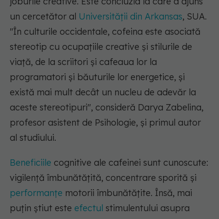
joburile creative. Este concluzia la care a ajuns
un cercetător al
Universității din Arkansas
, SUA.
"În culturile occidentale, cofeina este asociată
stereotip cu ocupațiile creative și stilurile de
viață, de la scriitori și cafeaua lor la
programatori și băuturile lor energetice, și
există mai mult decât un nucleu de adevăr la
aceste stereotipuri", consideră Darya Zabelina,
profesor asistent de Psihologie, și primul autor
al studiului.
Beneficiile
cognitive ale cafeinei sunt cunoscute:
vigilență îmbunătățită, concentrare sporită și
performanțe
motorii îmbunătățite. Însă, mai
puțin știut este
efectul
stimulentului asupra