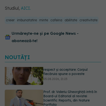
Studiul,
AICI.
creier
imbunatatire
minte
cafeina
abilitate
creativitate
Urmărește-ne și pe Google News -
abonează‑te!
NOUTĂȚI
Prof. dr. Valeriu Gheorghiță intră în
Board-ul Editorial al revistei
Scientific Reports, din Nature
Portfolio
05.08.2026, 21:09
Testul de 10 minute care poate
arăta dacă ai nevoie de statine,