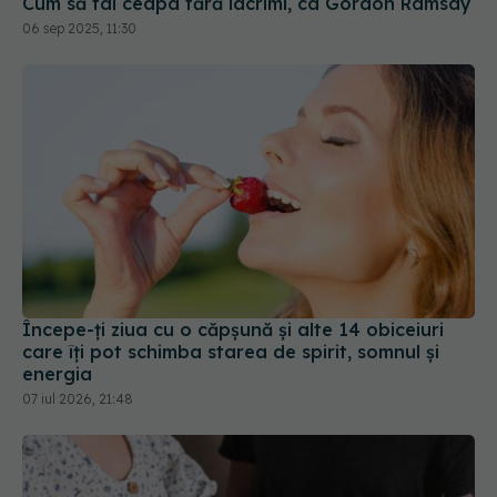
Cum să tai ceapa fără lacrimi, ca Gordon Ramsay
06 sep 2025, 11:30
Începe-ți ziua cu o căpșună și alte 14 obiceiuri
care îți pot schimba starea de spirit, somnul și
energia
07 iul 2026, 21:48