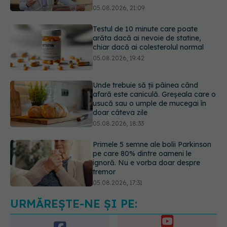
chiar dacă ai colesterolul normal
05.08.2026, 19:42
Unde trebuie să ții pâinea când
afară este caniculă. Greșeala care o
usucă sau o umple de mucegai în
doar câteva zile
05.08.2026, 18:33
Primele 5 semne ale bolii Parkinson
pe care 80% dintre oameni le
ignoră. Nu e vorba doar despre
tremor
05.08.2026, 17:31
Gabriela Cristea, manifest pentru
respect și acceptare: Corpul
fiecăruia spune o poveste
05.08.2026, 21:23
URMĂREȘTE-NE ȘI PE: