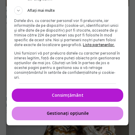
6 greșeli pe care designerii de interior nu le fac
Aflați mai multe
niciodată în propriile case
Datele dvs. cu caracter personal vor fi prelucrate, iar
06 sep 2025, 13:30
informațiile de pe dispozitiv (cookie-uri, identificatori unici
și alte date de pe dispozitiv) pot fi stocate, accesate de și
trimise către 224 de parteneri sau pot fi folosite în mod
specific de acest site. Noi și partenerii noștri putem folosi
date exacte de localizare geografică.
Lista partenerilor.
Unii furnizori vă pot prelucra datele cu caracter personal în
interes legitim, față de care puteți obiecta prin gestionarea
opțiunilor de mai jos. Căutați un link în partea de jos a
acestei pagini pentru a gestiona sau a vă retrage
consimțământul în setările de confidențialitate și cookie-
uri.
Consimțământ
Pune câteva frunze de dafin în dulap. Te vei
îndrăgosti de acest truc
26 dec 2025, 21:36
Gestionați opțiunile