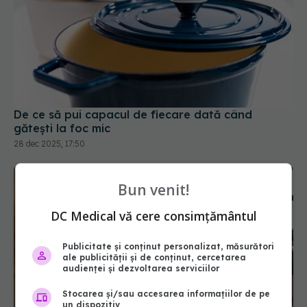
De ce să pui capacul de fiecare dată când
gătești la foc mic
28 dec 2025, 17:50
Bun venit!
DC Medical vă cere consimțământul
Publicitate și conținut personalizat, măsurători
ale publicității și de conținut, cercetarea
audienței și dezvoltarea serviciilor
Stocarea și/sau accesarea informațiilor de pe
un dispozitiv