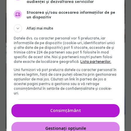
audienței și dezvoltarea serviciilor
Stocarea și/sau accesarea informațiilor de pe
un dispozitiv
Aflați mai multe
Datele dvs. cu caracter personal vor fi prelucrate, iar
informațiile de pe dispozitiv (cookie-uri, identificatori unici
Oțetul, aliatul tău pentru picioare fine, hidratate
și alte date de pe dispozitiv) pot fi stocate, accesate de și
și fără miros neplăcut
trimise către 224 de parteneri sau pot fi folosite în mod
specific de acest site. Noi și partenerii noștri putem folosi
14 sep 2025, 09:40
date exacte de localizare geografică.
Lista partenerilor.
Unii furnizori vă pot prelucra datele cu caracter personal în
interes legitim, față de care puteți obiecta prin gestionarea
opțiunilor de mai jos. Căutați un link în partea de jos a
acestei pagini pentru a gestiona sau a vă retrage
consimțământul în setările de confidențialitate și cookie-
uri.
Consimțământ
Gestionați opțiunile