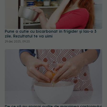
Pune o cutie cu bicarbonat în frigider și las-o 3
zile. Rezultatul te va uimi
29 dec 2025, 09:20
De ce să nu spargi ouăle de marginea castronului