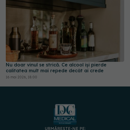
Nu doar vinul se strică. Ce alcool își pierde
calitatea mult mai repede decât ai crede
16 mai 2026, 18:00
URMĂREȘTE-NE PE: