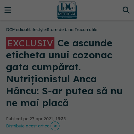
DCMedical
›
Lifestyle
›
Stare de bine
›
Trucuri utile
Ce ascunde
EXCLUSIV
eticheta unui cozonac
gata cumpărat.
Nutriționistul Anca
Hâncu: S-ar putea să nu
ne mai placă
Publicat pe 27 apr 2021, 13:33
Distribuie acest articol