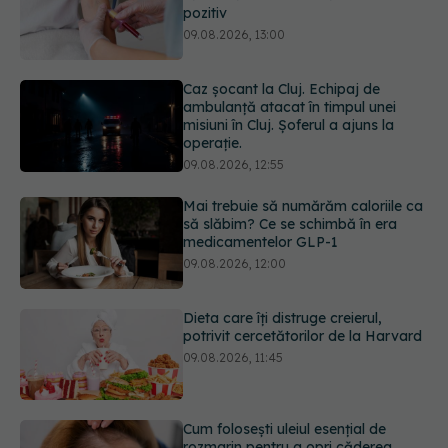
Caz șocant la Cluj. Echipaj de
ambulanță atacat în timpul unei
misiuni în Cluj. Șoferul a ajuns la
operație.
09.08.2026, 12:55
Mai trebuie să numărăm caloriile ca
să slăbim? Ce se schimbă în era
medicamentelor GLP-1
09.08.2026, 12:00
Dieta care îți distruge creierul,
potrivit cercetătorilor de la Harvard
09.08.2026, 11:45
Cum folosești uleiul esențial de
rozmarin pentru a opri căderea
părului
09.08.2026, 11:00