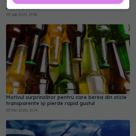
Cum se spală, de fapt, blugii. Truc genial de la
Adina Buzatu
05 sep 2025, 19:38
Motivul surprinzător pentru care berea din sticle
transparente își pierde rapid gustul
23 mai 2026, 21:14