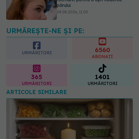
Ce este testul TORCH și cine trebuie
să-l facă. Ce înseamnă un rezultat
pozitiv
09.08.2026, 13:00
URMĂREȘTE-NE ȘI PE:
6560
URMĂRITORI
ABONAȚI
365
1401
URMĂRITORI
URMĂRITORI
ARTICOLE SIMILARE