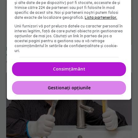
și alte date de pe dispozitiv) pot fi stocate, accesate de și
trimise către 224 de parteneri sau pot fi folosite în mod
specific de acest site. Noi și partenerii noștri putem folosi
date exacte de localizare geografică.
Lista partenerilor.
Unii furnizori vă pot prelucra datele cu caracter personal în
interes legitim, față de care puteți obiecta prin gestionarea
Poate răcirea capului să influențeze mintea?
opțiunilor de mai jos. Căutați un link în partea de jos a
Cercetătorii au testat ipoteza
acestei pagini pentru a gestiona sau a vă retrage
consimțământul în setările de confidențialitate și cookie-
09 iun 2026, 20:30
uri.
Consimțământ
Gestionați opțiunile
Soluția asta te scapă de calcar. Ai nevoie de 2
ingrediente banale