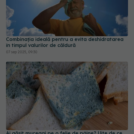
Combinația ideală pentru a evita deshidratarea
în timpul valurilor de căldură
07 sep 2025, 09:30
Ai găsit mucegai pe o felie de pâine? Uite de ce
trebuie să arunci toată pâinea
05 mar 2026, 20:09