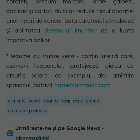
caroten, precum morcovi, ardei galbeni,
dovleac și cartofi dulci ar reduce riscul apariției
unor tipuri de cancer. Beta carotenul stimulează
și abilitatea
sistemului imunitar
de a lupta
împotriva bolilor.
* legume cu frunze verzi - conțin luteină care,
asemeni licopenului, protejează pielea de
arsurile solare; ca exemplu, aici amintim
spanacul, potrivit
farmersalmanac.com.
alimente
soare
spanac
rosii
rosie
crema
crema de protectie
Urmărește-ne și pe Google News -
abonează‑te!