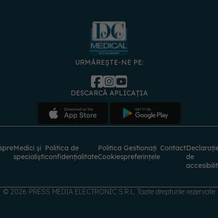
URMĂREȘTE-NE PE:
DESCARCĂ APLICAȚIA
spre
Medici și
Politica de
Politica
Gestionați
Contact
Declarați
specialiști
confidențialitate
Cookies
preferințele
de
accesibili
© 2026 PRESS MEDIA ELECTRONIC S.R.L. Toate drepturile rezervate