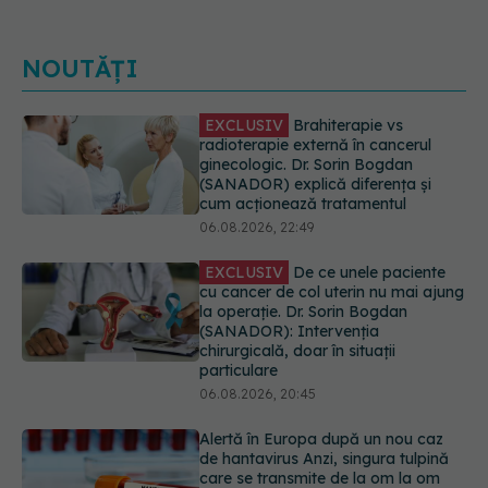
NOUTĂȚI
EXCLUSIV
De ce unele paciente
cu cancer de col uterin nu mai ajung
la operație. Dr. Sorin Bogdan
(SANADOR): Intervenția
chirurgicală, doar în situații
particulare
06.08.2026, 20:45
Alertă în Europa după un nou caz
de hantavirus Anzi, singura tulpină
care se transmite de la om la om
06.08.2026, 20:06
Mii de angajați din Sănătate ar
putea primi salarii mai mari.
Sindicatele cer schimbarea legii