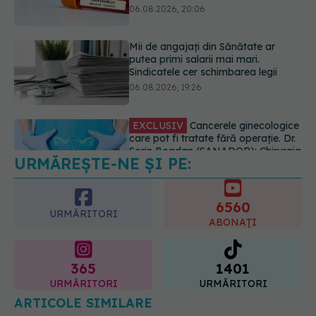
06.08.2026, 19:26
EXCLUSIV
Cancerele ginecologice
care pot fi tratate fără operație. Dr.
Sorin Bogdan (SANADOR): Chirurgia
este indicată doar punctual, pentru
anumite categorii de paciente
06.08.2026, 19:05
URMĂREȘTE-NE ȘI PE:
EXCLUSIV
Brahiterapie vs
radioterapie externă în cancerul
ginecologic. Dr. Sorin Bogdan
6560
(SANADOR) explică diferența și
URMĂRITORI
cum acționează tratamentul
ABONAȚI
06.08.2026, 22:49
365
1401
URMĂRITORI
URMĂRITORI
ARTICOLE SIMILARE