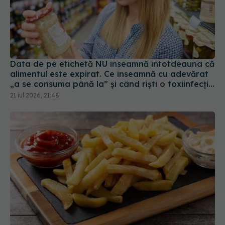
Data de pe etichetă NU înseamnă întotdeauna că
alimentul este expirat. Ce înseamnă cu adevărat
„a se consuma până la” și când riști o toxiinfecție
alimentară
21 iul 2026, 21:48
De ce să prăjești cartofii de 2 ori. Restaurantele
adoră acest truc