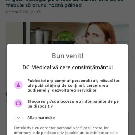
Bun venit!
DC Medical vă cere consimțământul
Pune o cutie cu bicarbonat în frigider și las-o 3
Publicitate și conținut personalizat, măsurători
ale publicității și de conținut, cercetarea
zile. Rezultatul te va uimi
audienței și dezvoltarea serviciilor
29 dec 2025, 09:20
Stocarea și/sau accesarea informațiilor de pe
un dispozitiv
Aflați mai multe
Datele dvs. cu caracter personal vor fi prelucrate, iar
informațiile de pe dispozitiv (cookie-uri, identificatori unici