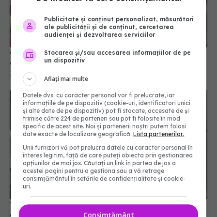
Publicitate și conținut personalizat, măsurători
ale publicității și de conținut, cercetarea
audienței și dezvoltarea serviciilor
Cum se spală corect căpșunile. Trucurile
Stocarea și/sau accesarea informațiilor de pe
un dispozitiv
experților în siguranță alimentară
17 mai 2026, 17:00
Aflați mai multe
Datele dvs. cu caracter personal vor fi prelucrate, iar
informațiile de pe dispozitiv (cookie-uri, identificatori unici
și alte date de pe dispozitiv) pot fi stocate, accesate de și
trimise către 224 de parteneri sau pot fi folosite în mod
specific de acest site. Noi și partenerii noștri putem folosi
date exacte de localizare geografică.
Lista partenerilor.
Unii furnizori vă pot prelucra datele cu caracter personal în
interes legitim, față de care puteți obiecta prin gestionarea
opțiunilor de mai jos. Căutați un link în partea de jos a
acestei pagini pentru a gestiona sau a vă retrage
consimțământul în setările de confidențialitate și cookie-
uri.
Trucul simplu care îndepărtează grăsimea de pe
aragaz în câteva minute
Consimțământ