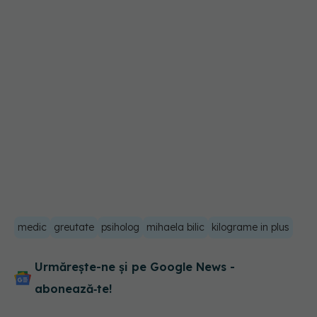
medic
greutate
psiholog
mihaela bilic
kilograme in plus
Urmărește-ne și pe Google News -
abonează‑te!