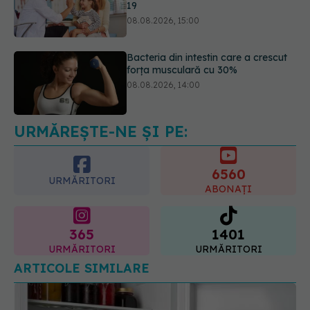
forța musculară cu 30%
08.08.2026, 14:00
Trucul genial cu ceai negru pentru
păr. Tot mai multe femei îl adoră
08.08.2026, 17:00
URMĂREȘTE-NE ȘI PE:
6560
URMĂRITORI
ABONAȚI
365
1401
URMĂRITORI
URMĂRITORI
ARTICOLE SIMILARE