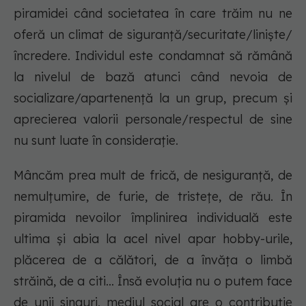
piramidei când societatea în care trăim nu ne
oferă un climat de siguranță/securitate/liniște/
încredere. Individul este condamnat să rămână
la nivelul de bază atunci când nevoia de
socializare/apartenență la un grup, precum și
aprecierea valorii personale/respectul de sine
nu sunt luate în considerație.
Mâncăm prea mult de frică, de nesiguranță, de
nemulțumire, de furie, de tristețe, de rău. În
piramida nevoilor împlinirea individuală este
ultima și abia la acel nivel apar hobby-urile,
plăcerea de a călători, de a învăța o limbă
străină, de a citi… Însă evoluția nu o putem face
de unii singuri, mediul social are o contribuție