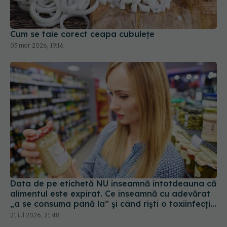
Cum se taie corect ceapa cubulețe
03 mar 2026, 19:16
Data de pe etichetă NU înseamnă întotdeauna că
alimentul este expirat. Ce înseamnă cu adevărat
„a se consuma până la” și când riști o toxiinfecție
alimentară
21 iul 2026, 21:48