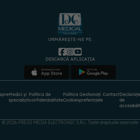
URMĂREȘTE-NE PE:
DESCARCĂ APLICAȚIA
spre
Medici și
Politica de
Politica
Gestionați
Contact
Declarați
specialiști
confidențialitate
Cookies
preferințele
de
accesibili
© 2026 PRESS MEDIA ELECTRONIC S.R.L. Toate drepturile rezervate